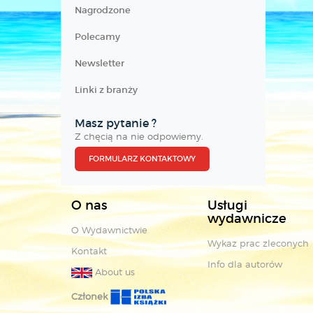
Nagrodzone
Polecamy
Newsletter
Linki z branży
Masz pytanie ?
Z chęcią na nie odpowiemy.
FORMULARZ KONTAKTOWY
O nas
Usługi
wydawnicze
O Wydawnictwie
Wykaz prac zleconych
Kontakt
Info dla autorów
About us
Członek