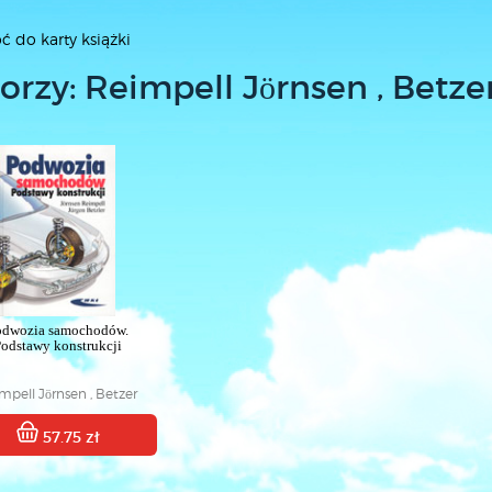
ć do karty książki
orzy: Reimpell Jörnsen , Betze
odwozia samochodów.
odstawy konstrukcji
mpell Jörnsen , Betzer
Jürgen W.
57.75 zł