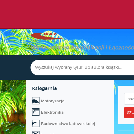
Księgarnia
Motoryzacja
Elektronika
SZU
Budownictwo lądowe, kolej