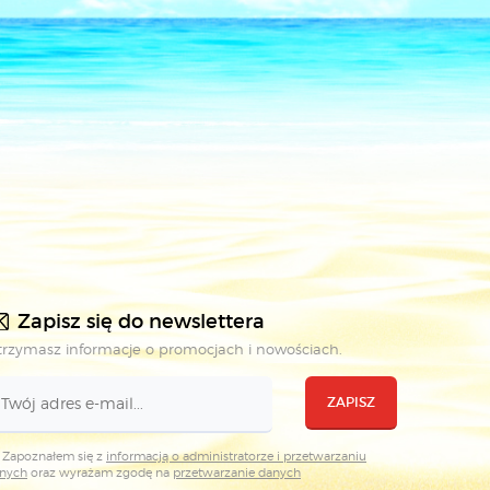
Zapisz się do newslettera
rzymasz informacje o promocjach i nowościach.
ZAPISZ
Zapoznałem się z
informacją o administratorze i przetwarzaniu
nych
oraz wyrażam zgodę na
przetwarzanie danych