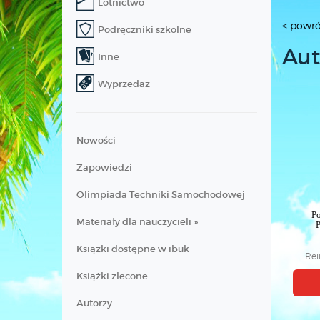
Lotnictwo
< powró
Podręczniki szkolne
Aut
Inne
Wyprzedaż
Nowości
Zapowiedzi
Olimpiada Techniki Samochodowej
P
Materiały dla nauczycieli »
P
Książki dostępne w ibuk
Rei
Książki zlecone
Autorzy