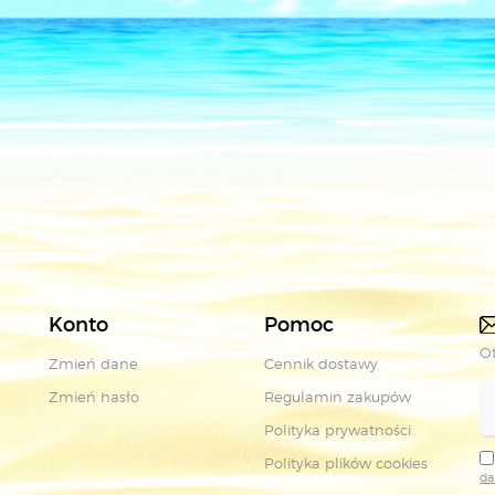
Konto
Pomoc
Ot
Zmień dane
Cennik dostawy
Zmień hasło
Regulamin zakupów
Polityka prywatności
Polityka plików cookies
da