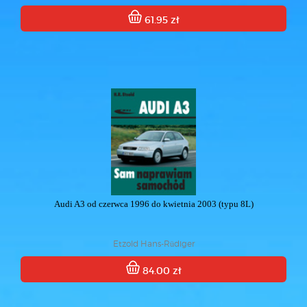
61.95 zł
Audi A3 od czerwca 1996 do kwietnia 2003 (typu 8L)
Etzold Hans-Rüdiger
84.00 zł