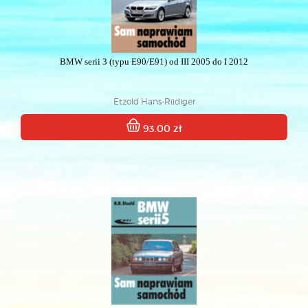
BMW serii 3 (typu E90/E91) od III 2005 do I 2012
Etzold Hans-Rüdiger
93.00 zł