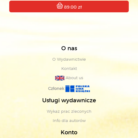
89.00 zł
O nas
O Wydawnictwie
Kontakt
About us
Członek
Usługi wydawnicze
Wykaz prac zleconych
Info dla autorów
Konto