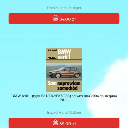
Etzold Hans-Rüdiger
84.00 zł
BMW serii 1 (typu E81/E82/E87/E88) od września 2004 do sierpnia
2011
Etzold Hans-Rüdiger
89.00 zł