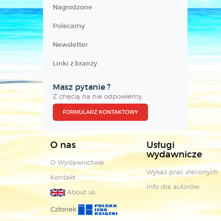
Nagrodzone
Polecamy
Newsletter
Linki z branży
Masz pytanie ?
Z chęcią na nie odpowiemy.
FORMULARZ KONTAKTOWY
O nas
Usługi
wydawnicze
O Wydawnictwie
Wykaz prac zleconych
Kontakt
Info dla autorów
About us
Członek