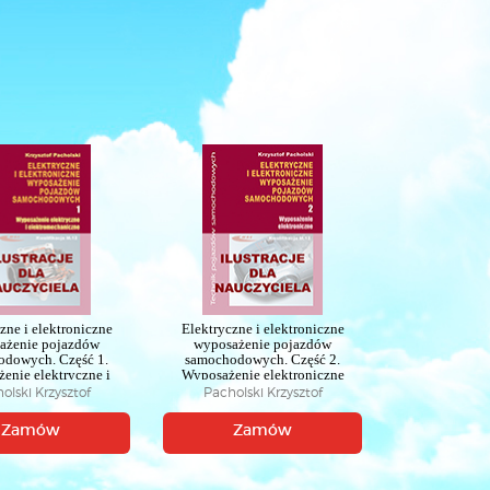
zne i elektroniczne
Elektryczne i elektroniczne
ażenie pojazdów
wyposażenie pojazdów
odowych. Część 1.
samochodowych. Część 2.
enie elektryczne i
Wyposażenie elektroniczne
tromechaniczne
Ilustracje dla nauczycieli
olski Krzysztof
Pacholski Krzysztof
cje dla nauczycieli
Zamów
Zamów