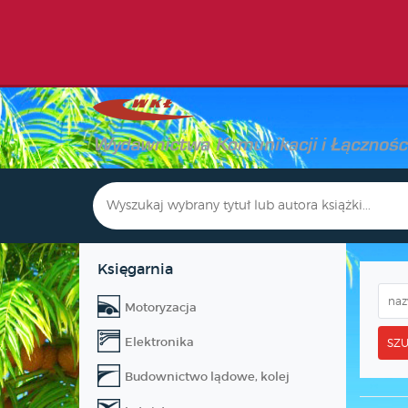
Księgarnia
Motoryzacja
Elektronika
SZU
Budownictwo lądowe, kolej