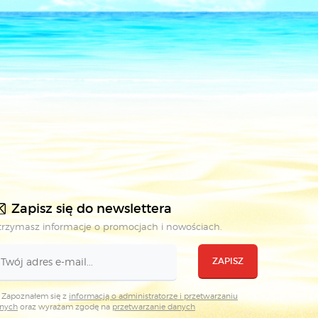
Zapisz się do newslettera
rzymasz informacje o promocjach i nowościach.
ZAPISZ
Zapoznałem się z
informacją o administratorze i przetwarzaniu
nych
oraz wyrażam zgodę na
przetwarzanie danych