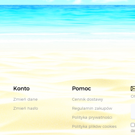
Konto
Pomoc
Ot
Zmień dane
Cennik dostawy
Zmień hasło
Regulamin zakupów
Polityka prywatności
Polityka plików cookies
da