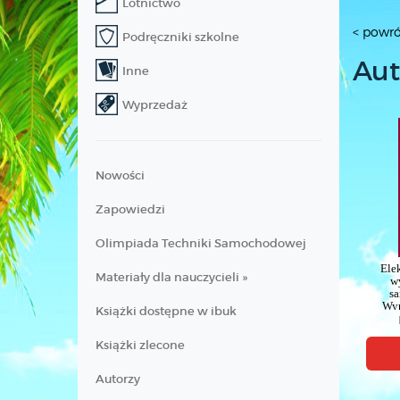
Lotnictwo
< powró
Podręczniki szkolne
Aut
Inne
Wyprzedaż
Nowości
Zapowiedzi
Olimpiada Techniki Samochodowej
Ele
Materiały dla nauczycieli »
w
s
Wyp
Książki dostępne w ibuk
Pod
Książki zlecone
Autorzy