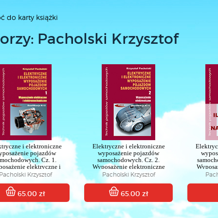
ć do karty książki
orzy: Pacholski Krzysztof
ktryczne i elektroniczne
Elektryczne i elektroniczne
Elektryc
yposażenie pojazdów
wyposażenie pojazdów
wypos
amochodowych. Cz. 1.
samochodowych. Cz. 2.
samoch
osażenie elektryczne i
Wyposażenie elektroniczne
Wyposaż
elektromechaniczne
Podręcznik dla techników
elek
Pacholski Krzysztof
Pacholski Krzysztof
Pach
ręcznik dla techników
Ilustra
65.00 zł
65.00 zł