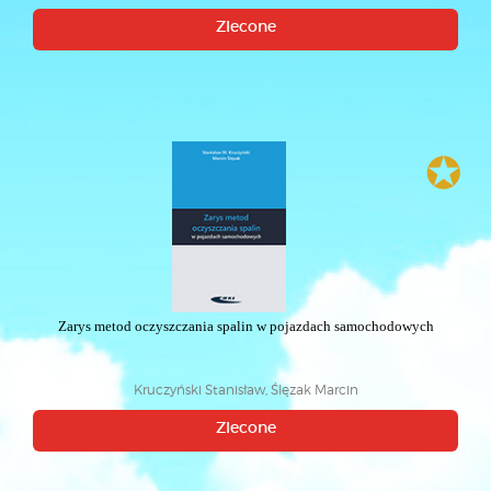
Zlecone
✪
Zarys metod oczyszczania spalin w pojazdach samochodowych
Kruczyński Stanisław, Ślęzak Marcin
Zlecone