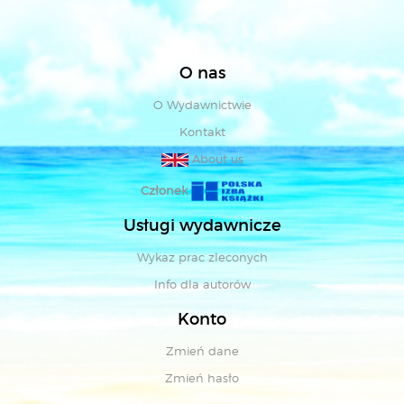
O nas
O Wydawnictwie
Kontakt
About us
Członek
Usługi wydawnicze
Wykaz prac zleconych
Info dla autorów
Konto
Zmień dane
Zmień hasło