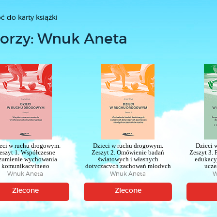
ć do karty książki
orzy: Wnuk Aneta
eci w ruchu drogowym.
Dzieci w ruchu drogowym.
Dzieci 
eszyt 1. Współczesne
Zeszyt 2. Omówienie badań
Zeszyt 3. 
zumienie wychowania
światowych i własnych
edukacy
komunikacyjnego
dotyczących zachowań młodych
ucze
uczestników ruchu
prowad
Wnuk Aneta
Wnuk Aneta
W
wychowan
Zlecone
Zlecone