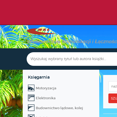
Księgarnia
Motoryzacja
Elektronika
SZU
Budownictwo lądowe, kolej