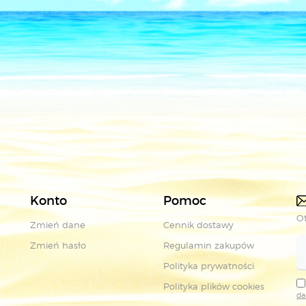
Konto
Pomoc
Ot
Zmień dane
Cennik dostawy
Zmień hasło
Regulamin zakupów
Polityka prywatności
Polityka plików cookies
da