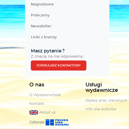
Nagrodzone
Polecamy
Newsletter
Linki z branży
Masz pytanie ?
Z chęcią na nie odpowiemy.
FORMULARZ KONTAKTOWY
O nas
Usługi
wydawnicze
O Wydawnictwie
Wykaz prac zleconych
Kontakt
Info dla autorów
About us
Członek