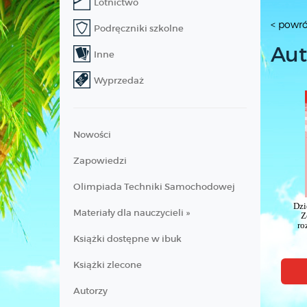
Lotnictwo
< powró
Podręczniki szkolne
Aut
Inne
Wyprzedaż
Nowości
Zapowiedzi
Olimpiada Techniki Samochodowej
Dzi
Materiały dla nauczycieli »
Z
ro
Książki dostępne w ibuk
Książki zlecone
Autorzy