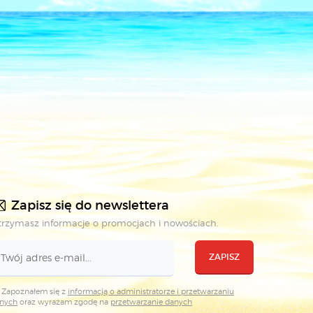
Zapisz się do newslettera
rzymasz informacje o promocjach i nowościach.
ZAPISZ
Zapoznałem się z
informacją o administratorze i przetwarzaniu
nych
oraz wyrażam zgodę na
przetwarzanie danych