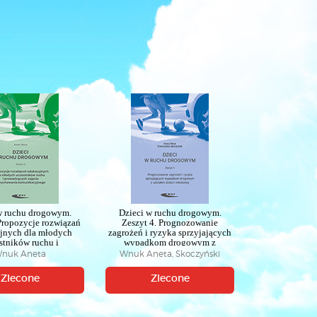
w ruchu drogowym.
Dzieci w ruchu drogowym.
Propozycje rozwiązań
Zeszyt 4. Prognozowanie
jnych dla młodych
zagrożeń i ryzyka sprzyjających
stników ruchu i
wypadkom drogowym z
zących zajęcia z
udziałem dzieci i młodzieży
nuk Aneta
Wnuk Aneta, Skoczyński
ia komunikacyjnego
Przemysław
Zlecone
Zlecone