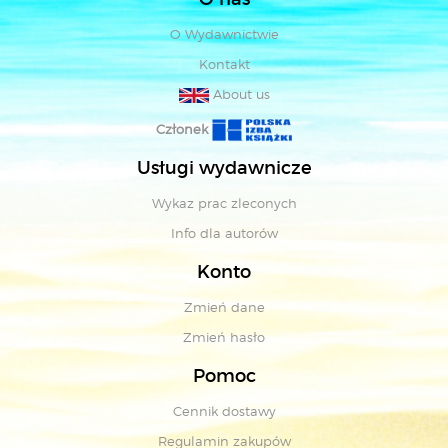
O Wydawnictwie
Kontakt
About us
Członek
Usługi wydawnicze
Wykaz prac zleconych
Info dla autorów
Konto
Zmień dane
Zmień hasło
Pomoc
Cennik dostawy
Regulamin zakupów