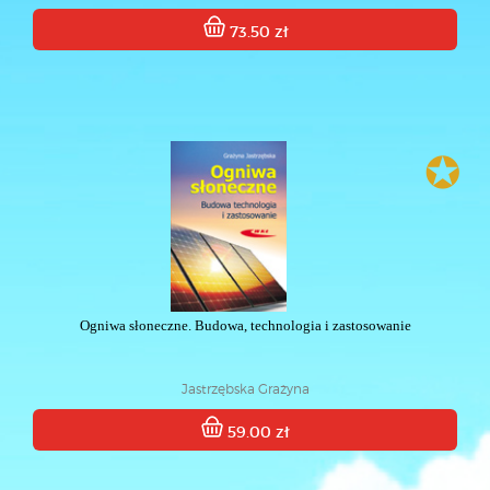
73.50 zł
✪
Ogniwa słoneczne. Budowa, technologia i zastosowanie
Jastrzębska Grażyna
59.00 zł