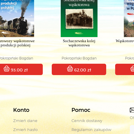
arowozy wąskotorowe
Sochaczewska kolej
Wąskotoro
produkcji polskiej
wąskotorowa
Pokropiński Bogdan
Pokropiński Bogdan
Pokr
93.00 zł
62.00 zł
Konto
Pomoc
Ot
Zmień dane
Cennik dostawy
Zmień hasło
Regulamin zakupów