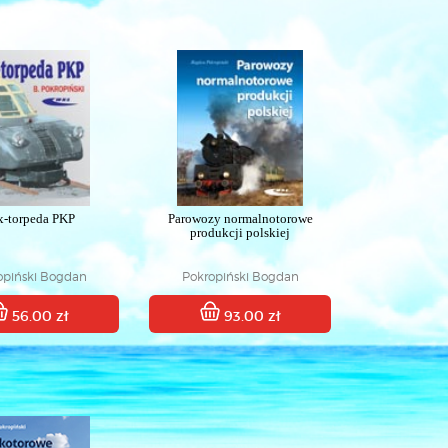
x-torpeda PKP
Parowozy normalnotorowe
produkcji polskiej
opiński Bogdan
Pokropiński Bogdan
56.00 zł
93.00 zł