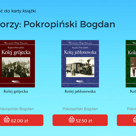
ć do karty książki
orzy: Pokropiński Bogdan
Kolej grójecka
Kolej jabłonowska
Kol
Pokropiński Bogdan
Pokropiński Bogdan
Pokr
62.00 zł
52.50 zł