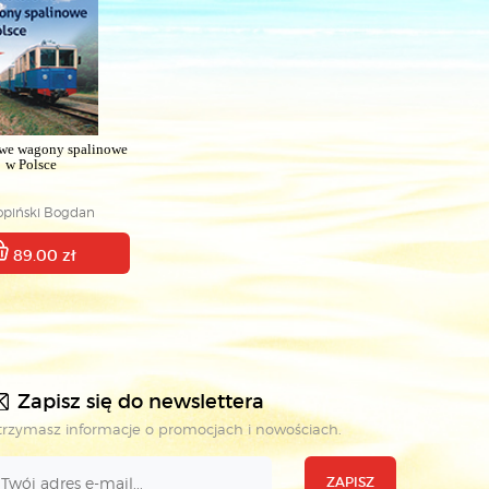
we wagony spalinowe
w Polsce
opiński Bogdan
89.00 zł
Zapisz się do newslettera
rzymasz informacje o promocjach i nowościach.
ZAPISZ