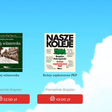
ej wilanowska
Koleje wąskotorowe PKP
opiński Bogdan
Pokropiński Bogdan
52.50 zł
49.00 zł