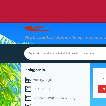
Księgarnia
Motoryzacja
Elektronika
SZU
Budownictwo lądowe, kolej