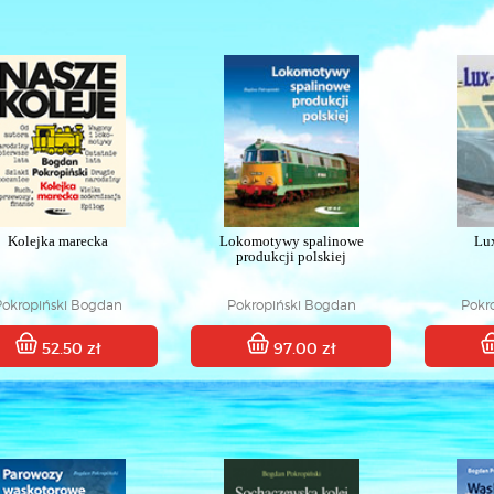
Kolejka marecka
Lokomotywy spalinowe
Lu
produkcji polskiej
Pokropiński Bogdan
Pokropiński Bogdan
Pokr
52.50 zł
97.00 zł