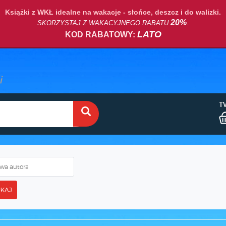
Książki z WKŁ idealne na wakacje - słońce, deszcz i do walizki.
20%
SKORZYSTAJ Z WAKACYJNEGO RABATU
.
LATO
KOD RABATOWY:
T
KAJ