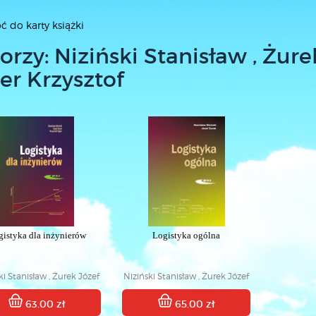
ć do karty książki
orzy: Niziński Stanisław , Żurek
ier Krzysztof
gistyka dla inżynierów
Logistyka ogólna
ki Stanisław , Żurek Józef
Niziński Stanisław , Żurek Józef
, Ligier Krzysztof
63.00 zł
65.00 zł