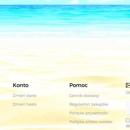
Konto
Pomoc
Ot
Zmień dane
Cennik dostawy
Zmień hasło
Regulamin zakupów
Polityka prywatności
Polityka plików cookies
da