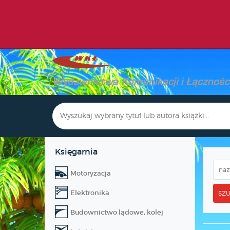
Księgarnia
Motoryzacja
Elektronika
SZU
Budownictwo lądowe, kolej