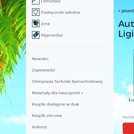
Lotnictwo
< powró
Podręczniki szkolne
Aut
Inne
Lig
Wyprzedaż
Nowości
Zapowiedzi
Olimpiada Techniki Samochodowej
Materiały dla nauczycieli »
Lo
Książki dostępne w ibuk
Książki zlecone
Nizińs
Autorzy