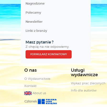
Nagrodzone
Polecamy
Newsletter
Linki z branży
Masz pytanie ?
Z chęcią na nie odpowiemy.
FORMULARZ KONTAKTOWY
O nas
Usługi
wydawnicze
O Wydawnictwie
Wykaz prac zleconych
Kontakt
Info dla autorów
About us
Członek