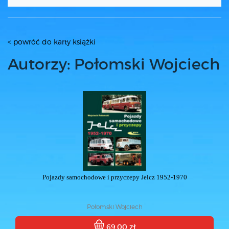
< powróć do karty książki
Autorzy: Połomski Wojciech
Pojazdy samochodowe i przyczepy Jelcz 1952-1970
Połomski Wojciech
69.00 zł