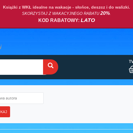
Książki z WKŁ idealne na wakacje - słońce, deszcz i do walizki.
20%
SKORZYSTAJ Z WAKACYJNEGO RABATU
.
LATO
KOD RABATOWY:
T
KAJ