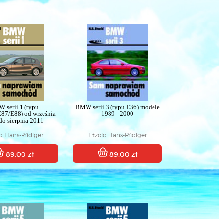
 serii 1 (typu
BMW serii 3 (typu E36) modele
87/E88) od września
1989 - 2000
do sierpnia 2011
ld Hans-Rüdiger
Etzold Hans-Rüdiger
89.00 zł
89.00 zł