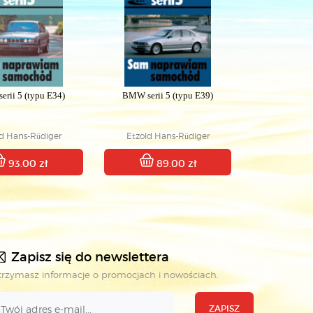
rii 5 (typu E34)
BMW serii 5 (typu E39)
ld Hans-Rüdiger
Etzold Hans-Rüdiger
93.00 zł
89.00 zł
Zapisz się do newslettera
rzymasz informacje o promocjach i nowościach.
ZAPISZ