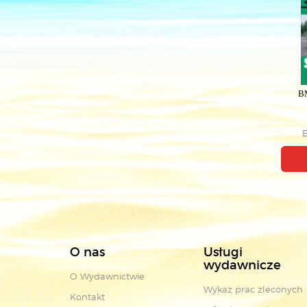
BM
E
O nas
Usługi
wydawnicze
O Wydawnictwie
Wykaz prac zleconych
Kontakt