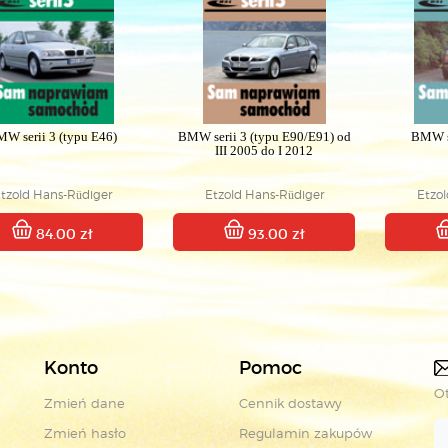
W serii 3 (typu E46)
BMW serii 3 (typu E90/E91) od
BMW se
III 2005 do I 2012
tzold Hans-Rüdiger
Etzold Hans-Rüdiger
Etzo
84.00 zł
93.00 zł
Konto
Pomoc
Ot
Zmień dane
Cennik dostawy
Zmień hasło
Regulamin zakupów