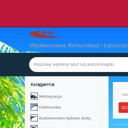
Księgarnia
Motoryzacja
Elektronika
SZU
Budownictwo lądowe, kolej