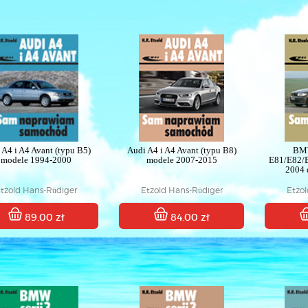
 A4 i A4 Avant (typu B5)
Audi A4 i A4 Avant (typu B8)
BMW
modele 1994-2000
modele 2007-2015
E81/E82/E
2004 
tzold Hans-Rüdiger
Etzold Hans-Rüdiger
Etzo
89.00 zł
84.00 zł