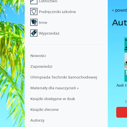
Lotnictwo
< powró
Podręczniki szkolne
Aut
Inne
Wyprzedaż
Nowości
Zapowiedzi
Olimpiada Techniki Samochodowej
Audi 1
Materiały dla nauczycieli »
Książki dostępne w ibuk
E
Książki zlecone
Autorzy