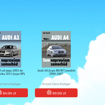
3 od maja 2003 do
Audi A4 (typu B6/B7) modele
nika 2012 (typu 8P)
2000-2007
ld Hans-Rüdiger
Etzold Hans-Rüdiger
84.00 zł
89.00 zł