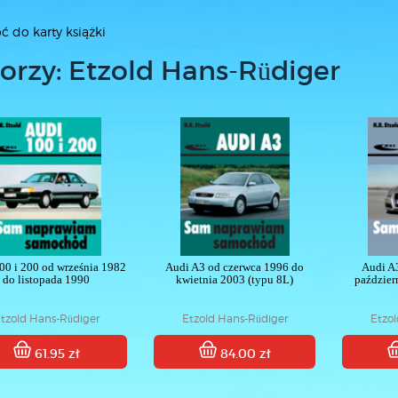
ć do karty książki
orzy: Etzold Hans-Rüdiger
00 i 200 od września 1982
Audi A3 od czerwca 1996 do
Audi A
do listopada 1990
kwietnia 2003 (typu 8L)
paździer
tzold Hans-Rüdiger
Etzold Hans-Rüdiger
Etzo
61.95 zł
84.00 zł