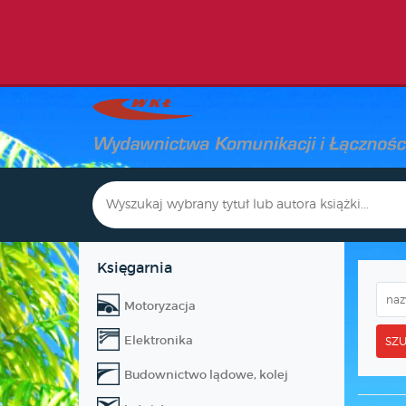
Księgarnia
Motoryzacja
Elektronika
SZU
Budownictwo lądowe, kolej