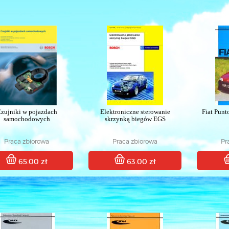
zujniki w pojazdach
Elektroniczne sterowanie
Fiat Pun
samochodowych
skrzynką biegów EGS
Praca zbiorowa
Praca zbiorowa
Pr
65.00 zł
63.00 zł