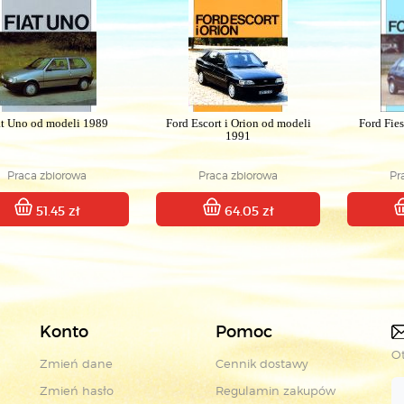
at Uno od modeli 1989
Ford Escort i Orion od modeli
Ford Fies
1991
Praca zbiorowa
Praca zbiorowa
Pr
51.45 zł
64.05 zł
Konto
Pomoc
Ot
Zmień dane
Cennik dostawy
Zmień hasło
Regulamin zakupów