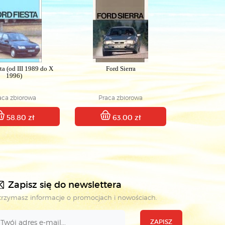
ta (od III 1989 do X
Ford Sierra
1996)
aca zbiorowa
Praca zbiorowa
58.80 zł
63.00 zł
Zapisz się do newslettera
rzymasz informacje o promocjach i nowościach.
ZAPISZ