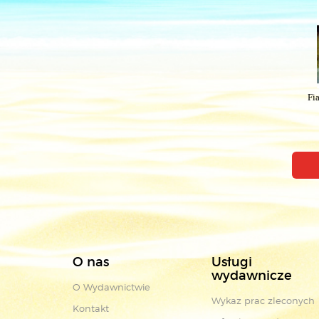
Fi
O nas
Usługi
wydawnicze
O Wydawnictwie
Wykaz prac zleconych
Kontakt