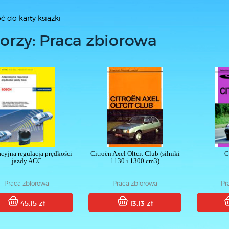
ć do karty książki
orzy: Praca zbiorowa
cyjna regulacja prędkości
Citroën Axel Oltcit Club (silniki
C
jazdy ACC
1130 i 1300 cm3)
Praca zbiorowa
Praca zbiorowa
Pr
45.15 zł
13.13 zł