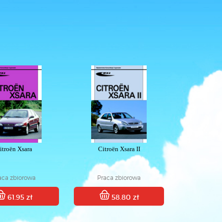
itroën Xsara
Citroën Xsara II
aca zbiorowa
Praca zbiorowa
61.95 zł
58.80 zł