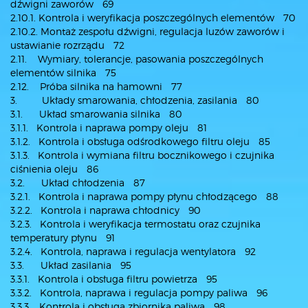
dźwigni zaworów 69
2.10.1. Kontrola i weryfikacja poszczególnych elementów 70
2.10.2. Montaż zespołu dźwigni, regulacja luzów zaworów i
ustawianie rozrządu 72
2.11. Wymiary, tolerancje, pasowania poszczególnych
elementów silnika 75
2.12. Próba silnika na hamowni 77
3. Układy smarowania, chłodzenia, zasilania 80
3.1. Układ smarowania silnika 80
3.1.1. Kontrola i naprawa pompy oleju 81
3.1.2. Kontrola i obsługa odśrodkowego filtru oleju 85
3.1.3. Kontrola i wymiana filtru bocznikowego i czujnika
ciśnienia oleju 86
3.2. Układ chłodzenia 87
3.2.1. Kontrola i naprawa pompy płynu chłodzącego 88
3.2.2. Kontrola i naprawa chłodnicy 90
3.2.3. Kontrola i weryfikacja termostatu oraz czujnika
temperatury płynu 91
3.2.4. Kontrola, naprawa i regulacja wentylatora 92
3.3. Układ zasilania 95
3.3.1. Kontrola i obsługa filtru powietrza 95
3.3.2. Kontrola, naprawa i regulacja pompy paliwa 96
3.3.3. Kontrola i obsługa zbiornika paliwa 98