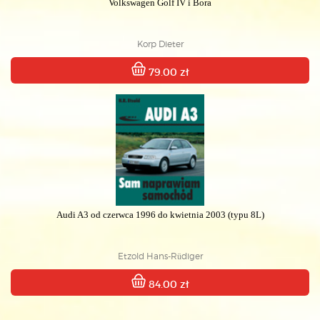
Volkswagen Golf IV i Bora
Korp Dieter
79.00 zł
Audi A3 od czerwca 1996 do kwietnia 2003 (typu 8L)
Etzold Hans-Rüdiger
84.00 zł