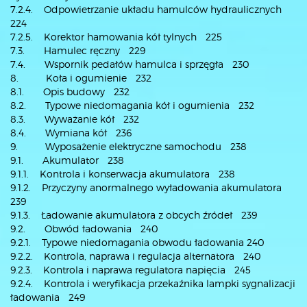
7.2.4. Odpowietrzanie układu hamulców hydraulicznych
224
7.2.5. Korektor hamowania kół tylnych 225
7.3. Hamulec ręczny 229
7.4. Wspornik pedałów hamulca i sprzęgła 230
8. Koła i ogumienie 232
8.1. Opis budowy 232
8.2. Typowe niedomagania kół i ogumienia 232
8.3. Wyważanie kół 232
8.4. Wymiana kół 236
9. Wyposażenie elektryczne samochodu 238
9.1. Akumulator 238
9.1.1. Kontrola i konserwacja akumulatora 238
9.1.2. Przyczyny anormalnego wyładowania akumulatora
239
9.1.3. Ładowanie akumulatora z obcych źródeł 239
9.2. Obwód ładowania 240
9.2.1. Typowe niedomagania obwodu ładowania 240
9.2.2. Kontrola, naprawa i regulacja alternatora 240
9.2.3. Kontrola i naprawa regulatora napięcia 245
9.2.4. Kontrola i weryfikacja przekaźnika lampki sygnalizacji
ładowania 249