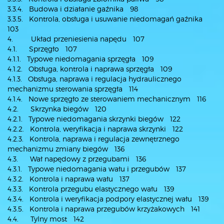
3.3.4. Budowa i działanie gaźnika 98
3.3.5. Kontrola, obsługa i usuwanie niedomagań gaźnika
103
4. Układ przeniesienia napędu 107
4.1. Sprzęgło 107
4.1.1. Typowe niedomagania sprzęgła 109
4.1.2. Obsługa, kontrola i naprawa sprzęgła 109
4.1.3. Obsługa, naprawa i regulacja hydraulicznego
mechanizmu sterowania sprzęgła 114
4.1.4. Nowe sprzęgło ze sterowaniem mechanicznym 116
4.2. Skrzynka biegów 120
4.2.1. Typowe niedomagania skrzynki biegów 122
4.2.2. Kontrola, weryfikacja i naprawa skrzynki 122
4.2.3. Kontrola, naprawa i regulacja zewnętrznego
mechanizmu zmiany biegów 136
4.3. Wał napędowy z przegubami 136
4.3.1. Typowe niedomagania wału i przegubów 137
4.3.2. Kontrola i naprawa wału 137
4.3.3. Kontrola przegubu elastycznego wału 139
4.3.4. Kontrola i weryfikacja podpory elastycznej wału 139
4.3.5. Kontrola i naprawa przegubów krzyżakowych 141
4.4. Tylny most 142