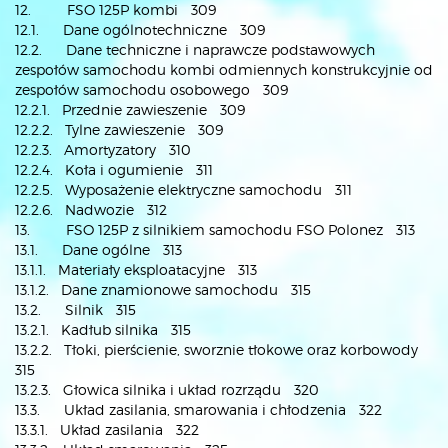
12. FSO 125P kombi 309
12.1. Dane ogólnotechniczne 309
12.2. Dane techniczne i naprawcze podstawowych
zespołów samochodu kombi odmiennych konstrukcyjnie od
zespołów samochodu osobowego 309
12.2.1. Przednie zawieszenie 309
12.2.2. Tylne zawieszenie 309
12.2.3. Amortyzatory 310
12.2.4. Koła i ogumienie 311
12.2.5. Wyposażenie elektryczne samochodu 311
12.2.6. Nadwozie 312
13. FSO 125P z silnikiem samochodu FSO Polonez 313
13.1. Dane ogólne 313
13.1.1. Materiały eksploatacyjne 313
13.1.2. Dane znamionowe samochodu 315
13.2. Silnik 315
13.2.1. Kadłub silnika 315
13.2.2. Tłoki, pierścienie, sworznie tłokowe oraz korbowody
315
13.2.3. Głowica silnika i układ rozrządu 320
13.3. Układ zasilania, smarowania i chłodzenia 322
13.3.1. Układ zasilania 322