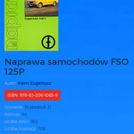
Naprawa samochodów FSO
125P
Autor:
Kaim Eugeniusz
ISBN: 978-83-206-1065-9
Wydanie:
15 (dodruk 2)
Format:
A4
Liczba stron:
352
Liczba ilustracji:
705