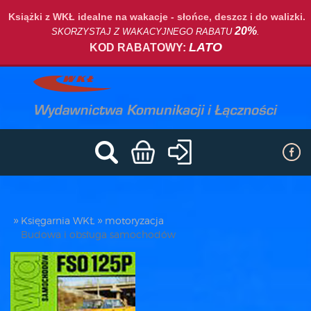
Książki z WKŁ idealne na wakacje - słońce, deszcz i do walizki.
20%
SKORZYSTAJ Z WAKACYJNEGO RABATU
.
LATO
KOD RABATOWY:
Księgarnia WKŁ
motoryzacja
Budowa i obsługa samochodów