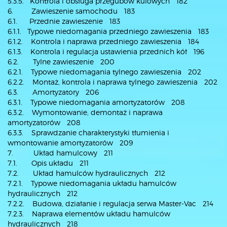
5.3.5. Kontrola i obsługa przegubów kulowych 182
6. Zawieszenie samochodu 183
6.1. Przednie zawieszenie 183
6.1.1. Typowe niedomagania przedniego zawieszenia 183
6.1.2. Kontrola i naprawa przedniego zawieszenia 184
6.1.3. Kontrola i regulacja ustawienia przednich kół 196
6.2. Tylne zawieszenie 200
6.2.1. Typowe niedomagania tylnego zawieszenia 202
6.2.2. Montaż, kontrola i naprawa tylnego zawieszenia 202
6.3. Amortyzatory 206
6.3.1. Typowe niedomagania amortyzatorów 208
6.3.2. Wymontowanie, demontaż i naprawa
amortyzatorów 208
6.3.3. Sprawdzanie charakterystyki tłumienia i
wmontowanie amortyzatorów 209
7. Układ hamulcowy 211
7.1. Opis układu 211
7.2. Układ hamulców hydraulicznych 212
7.2.1. Typowe niedomagania układu hamulców
hydraulicznych 212
7.2.2. Budowa, działanie i regulacja serwa Master-Vac 214
7.2.3. Naprawa elementów układu hamulców
hydraulicznych 218