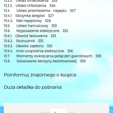
13.3.2. Układ smarowania 325
13.3.3. Układ chłodzenia 326
13.4. Układ przeniesienia napędu 327
13.4.1. Skrzynka biegów 327
13.4.2. Wał napędowy 328
13.5. Układ hamulcowy 333
13.6. Wyposażenie elektryczne 333
13.6.1. Obwód ładowania 333
13.6.2. Rozrusznik 333
13.6.3. Obwód zapłonu 333
13.6.4. Inne urządzenia elektryczne 336
13.7. Momenty dokręcania połączeń gwintowych 339
13.8. Stosowanie benzyny bezołowiowej 339
Poinformuj znajomego o książce
Duża okładka do pobrania