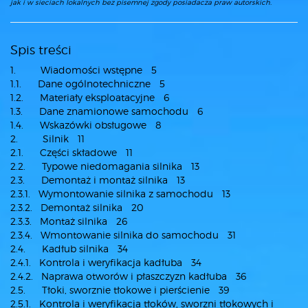
jak i w sieciach lokalnych bez pisemnej zgody posiadacza praw autorskich.
Spis treści
1. Wiadomości wstępne 5
1.1. Dane ogólnotechniczne 5
1.2. Materiały eksploatacyjne 6
1.3. Dane znamionowe samochodu 6
1.4. Wskazówki obsługowe 8
2. Silnik 11
2.1. Części składowe 11
2.2. Typowe niedomagania silnika 13
2.3. Demontaż i montaż silnika 13
2.3.1. Wymontowanie silnika z samochodu 13
2.3.2. Demontaż silnika 20
2.3.3. Montaż silnika 26
2.3.4. Wmontowanie silnika do samochodu 31
2.4. Kadłub silnika 34
2.4.1. Kontrola i weryfikacja kadłuba 34
2.4.2. Naprawa otworów i płaszczyzn kadłuba 36
2.5. Tłoki, sworznie tłokowe i pierścienie 39
2.5.1. Kontrola i weryfikacja tłoków, sworzni tłokowych i