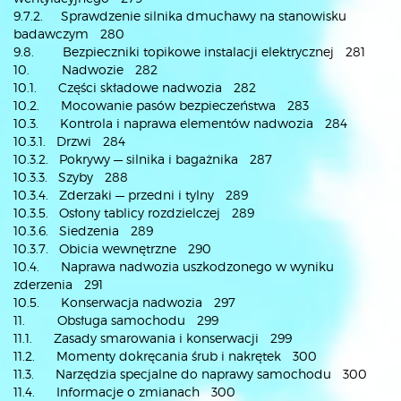
9.7.2. Sprawdzenie silnika dmuchawy na stanowisku
badawczym 280
9.8. Bezpieczniki topikowe instalacji elektrycznej 281
10. Nadwozie 282
10.1. Części składowe nadwozia 282
10.2. Mocowanie pasów bezpieczeństwa 283
10.3. Kontrola i naprawa elementów nadwozia 284
10.3.1. Drzwi 284
10.3.2. Pokrywy — silnika i bagażnika 287
10.3.3. Szyby 288
10.3.4. Zderzaki — przedni i tylny 289
10.3.5. Osłony tablicy rozdzielczej 289
10.3.6. Siedzenia 289
10.3.7. Obicia wewnętrzne 290
10.4. Naprawa nadwozia uszkodzonego w wyniku
zderzenia 291
10.5. Konserwacja nadwozia 297
11. Obsługa samochodu 299
11.1. Zasady smarowania i konserwacji 299
11.2. Momenty dokręcania śrub i nakrętek 300
11.3. Narzędzia specjalne do naprawy samochodu 300
11.4. Informacje o zmianach 300