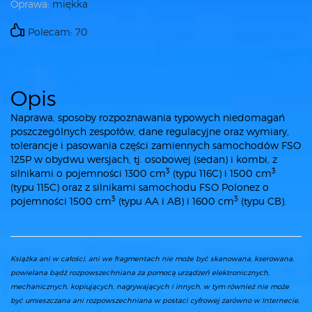
Oprawa:
miękka
Polecam: 70
Opis
Naprawa, sposoby rozpoznawania typowych niedomagań
poszczególnych zespołów, dane regulacyjne oraz wymiary,
tolerancje i pasowania części zamiennych samochodów FSO
125P w obydwu wersjach, tj. osobowej (sedan) i kombi, z
3
3
silnikami o pojemności 1300 cm
(typu 116C) i 1500 cm
(typu 115C) oraz z silnikami samochodu FSO Polonez o
3
3
pojemności 1500 cm
(typu AA i AB) i 1600 cm
(typu CB).
Książka ani w całości, ani we fragmentach nie może być skanowana, kserowana,
powielana bądź rozpowszechniana za pomocą urządzeń elektronicznych,
mechanicznych, kopiujących, nagrywających i innych, w tym również nie może
być umieszczana ani rozpowszechniana w postaci cyfrowej zarówno w Internecie,