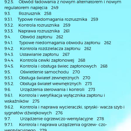
9.2.5. Obwód ładowania z nowym alternatorem i nowym
regulatorem napięcia 249
9.3. Rozrusznik 258
9.3.1. Typowe niedomagania rozrusznika 259
9.3.2. Kontrola rozrusznika 259
9.3.3. Naprawa rozrusznika 261
9.4. Obwód zapłonu 262
9.4.1. Typowe niedomagania obwodu zapłonu 262
9.4.2. Kontrola rozdzielacza zapłonu 262
9.4.3. Ustawianie zapłonu 267
9.4.4. Kontrola cewki zapłonowej 268
9.4.5. Kontrola i obsługa świec zapłonowych 268
9.5. Oświetlenie samochodu 270
9.5.1. Obsługa świateł zewnętrznych 270
9.5.2. Obsługa świateł wewnętrznych 273
9.6. Urządzenia sterowania i kontroli 273
9.6.1. Kontrola i weryfikacja wyłącznika zapłonu i
wskaźników 275
9.6.2. Kontrola i naprawa wycieraczki, spryski- wacza szyb i
sygnałów dźwiękowych 276
9.7. Urządzenie ogrzewczo-wentylacyjne 278
9.7.1. Kontrola i naprawa urządzenia ogrzew- czo-
wentylacyjnego 279