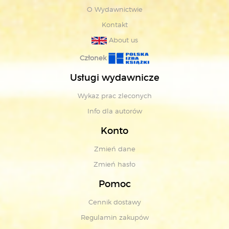
O Wydawnictwie
Kontakt
About us
Członek
Usługi wydawnicze
Wykaz prac zleconych
Info dla autorów
Konto
Zmień dane
Zmień hasło
Pomoc
Cennik dostawy
Regulamin zakupów