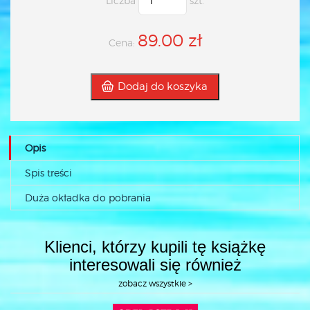
Liczba
szt.
89.00 zł
Cena:
Dodaj do koszyka
Opis
Spis treści
Duża okładka do pobrania
Klienci, którzy kupili tę książkę
interesowali się również
zobacz wszystkie >