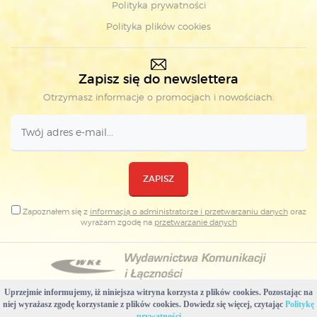
Polityka prywatności
Polityka plików cookies
Zapisz się do newslettera
Otrzymasz informacje o promocjach i nowościach.
ZAPISZ
Zapoznałem się z
informacją o administratorze i przetwarzaniu danych
oraz
wyrażam zgodę na
przetwarzanie danych
Uprzejmie informujemy, iż niniejsza witryna korzysta z plików cookies. Pozostając na
Copyright © Wydawnictwa Komunikacji i Łączności
niej wyrażasz zgodę korzystanie z plików cookies. Dowiedz się więcej, czytając
Politykę
Projekt i realizacja: WKŁ & Plovedesign
prywatności