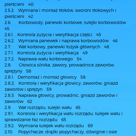
pierścieni 40
2.5.2. Wymiana i montaż tłoków, sworzni tłokowych i
pierścieni 42
2.6. Korbowody, panewki korbowe, tulejki korbowodów
45
2.6.1. Kontrola zużycia i weryfikacja części 45
2.6.2. Wymiana panewek i naprawa korbowodów 46
2.7. Wał korbowy, panewki łożysk głównych 48
2.7.1. Kontrola zużycia i weryfikacja 49
2.7.2. Naprawa wału korbowego 54
2.8. Głowica silnika, zawory, prowadnice zaworów,
sprężyny 58
2.8.1. Demontaż i montaż głowicy 58
2.8.2. Kontrola i weryfikacja głowicy, zaworów, gniazd
zaworów i sprężyn 59
2.8.3. Naprawa głowicy, prowadnic, gniazd zaworów i
zaworów 62
2.9. Wał rozrządu, tulejki wału 65
2.9.1. Kontrola i weryfikacja wału rozrządu, tulejek wału i
sprawdzanie faz rozrządu 65
2.9.2. Wymiana tulejek wału rozrządu 69
2.10. Popychacze, drążki popychaczy, dźwignie i osie