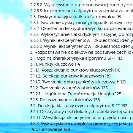
2.2.3.2. Wykorzystanie zaproponowanej metody do
2.2.3.3. Implementacja algorytmu w strukturze an
2.3. Dyskryminacyjne siatki deformowalne 93
2.3.1. Tworzenie dyskryminacyjnej siatki elastycznej
2.3.2. Określenie deskryptora wyniku dopasowania 
2.3.3. Wykorzystanie siatki dyskryminacyjnej do 
2.3.3.1. Wyniki eksperymentów – skuteczność ident
2.3.3.2. Wyniki eksperymentów – skuteczność identy
3. Rozpoznawanie obiektów na podstawie cech lok
3.1. Ogólna charakterystyka algorytmu SIFT 113
3.1.1. Punkty kluczowe 114
3.1.1.1. Poszukiwanie punktów kluczowych 116
3.1.1.2. Selekcja punktów kluczowych 119
3.1.1.3. Tworzenie opisu punktów kluczowych 121
3.1.2. Tworzenie wzorców obiektów 125
3.1.2.1. Uogólniona Transformacja Hougha 125
3.1.3. Rozpoznawanie obiektów 128
3.2. Detekcja klas przy użyciu algorytmu SIFT 132
3.2.1. Deskryptory cech lokalnych obiektów tej same
3.2.1.1. Weryfikacja eksperymentalna przydatności
3.2.2. Wykorzystanie odległości geodezyjnej jako 
Podsumowanie 149