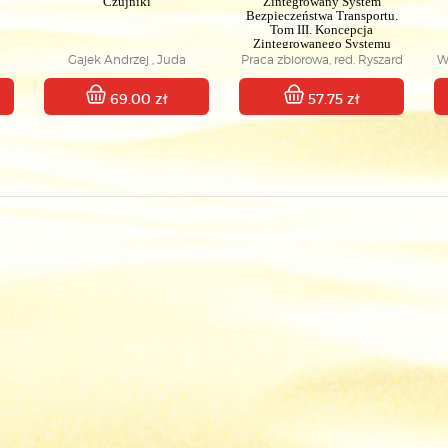
Czujniki
Zintegrowany System
Bezpieczeństwa Transportu.
Tom III. Koncepcja
Zintegrowanego Systemu
Bezpieczeństwa Transportu w
Gajek Andrzej , Juda
Praca zbiorowa, red. Ryszard
W
Polsce
Zdzisław
Krystek
69.00 zł
57.75 zł