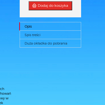
Dodaj do koszyka
Opis
Spis treści
Duża okładka do pobrania
ych
achowań
owy w
ek