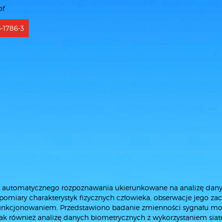
of
-1786-3
6
y automatycznego rozpoznawania ukierunkowane na analizę dan
 pomiary charakterystyk fizycznych człowieka, obserwacje jego z
funkcjonowaniem. Przedstawiono badanie zmienności sygnału m
ak również analizę danych biometrycznych z wykorzystaniem siat