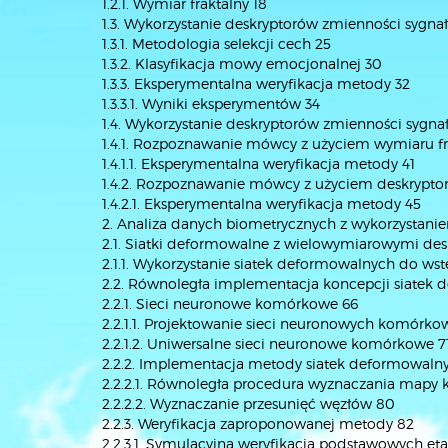
1.2.1. Wymiar fraktalny 18
1.3. Wykorzystanie deskryptorów zmienności syg
1.3.1. Metodologia selekcji cech 25
1.3.2. Klasyfikacja mowy emocjonalnej 30
1.3.3. Eksperymentalna weryfikacja metody 32
1.3.3.1. Wyniki eksperymentów 34
1.4. Wykorzystanie deskryptorów zmienności sygna
1.4.1. Rozpoznawanie mówcy z użyciem wymiaru fr
1.4.1.1. Eksperymentalna weryfikacja metody 41
1.4.2. Rozpoznawanie mówcy z użyciem deskrypto
1.4.2.1. Eksperymentalna weryfikacja metody 45
2. Analiza danych biometrycznych z wykorzystan
2.1. Siatki deformowalne z wielowymiarowymi des
2.1.1. Wykorzystanie siatek deformowalnych do 
2.2. Równoległa implementacja koncepcji siatek
2.2.1. Sieci neuronowe komórkowe 66
2.2.1.1. Projektowanie sieci neuronowych komórko
2.2.1.2. Uniwersalne sieci neuronowe komórkowe 7
2.2.2. Implementacja metody siatek deformowaln
2.2.2.1. Równoległa procedura wyznaczania mapy 
2.2.2.2. Wyznaczanie przesunięć węzłów 80
2.2.3. Weryfikacja zaproponowanej metody 82
2.2.3.1. Symulacyjna weryfikacja podstawowych e