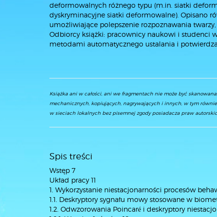
deformowalnych różnego typu (m.in. siatki defo
dyskryminacyjne siatki deformowalne). Opisano r
umożliwiające polepszenie rozpoznawania twarzy, t
Odbiorcy książki: pracownicy naukowi i studenci 
metodami automatycznego ustalania i potwierdza
Książka ani w całości, ani we fragmentach nie może być skanowan
mechanicznych, kopiujących, nagrywających i innych, w tym równie
w sieciach lokalnych bez pisemnej zgody posiadacza praw autorskic
Spis treści
Wstęp 7
Układ pracy 11
1. Wykorzystanie niestacjonarności procesów behaw
1.1. Deskryptory sygnału mowy stosowane w biometr
1.2. Odwzorowania Poincaré i deskryptory niestac