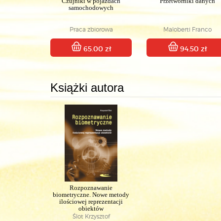
Czujniki w pojazdach
Przetworniki danych
samochodowych
Praca zbiorowa
Maloberti Franco
65.00 zł
94.50 zł
Książki autora
Rozpoznawanie
biometryczne. Nowe metody
ilościowej reprezentacji
obiektów
Ślot Krzysztof