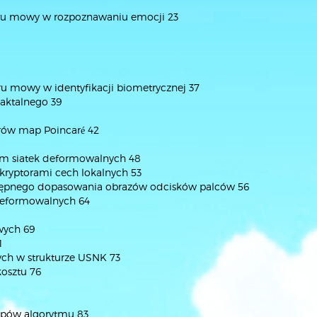
nału mowy w rozpoznawaniu emocji 23
łu mowy w identyfikacji biometrycznej 37
aktalnego 39
rów map Poincaré 42
iem siatek deformowalnych 48
kryptorami cech lokalnych 53
wstępnego dopasowania obrazów odcisków palców 56
 deformowalnych 64
wych 69
1
ych w strukturze USNK 73
kosztu 76
tapów algorytmu 83