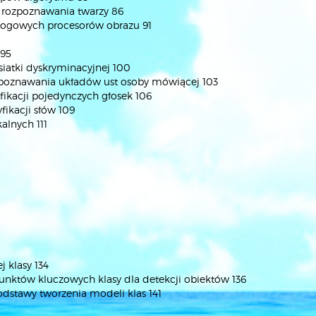
 rozpoznawania twarzy 86
alogowych procesorów obrazu 91
 95
siatki dyskryminacyjnej 100
rozpoznawania układów ust osoby mówiącej 103
yfikacji pojedynczych głosek 106
fikacji słów 109
alnych 111
j klasy 134
 punktów kluczowych klasy dla detekcji obiektów 136
podstawy tworzenia modeli klas 141