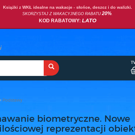
Książki z WKŁ idealne na wakacje - słońce, deszcz i do walizki.
20%
SKORZYSTAJ Z WAKACYJNEGO RABATU
.
LATO
KOD RABATOWY:
T
Podstawy
awanie biometryczne. Nowe
lościowej reprezentacji obie