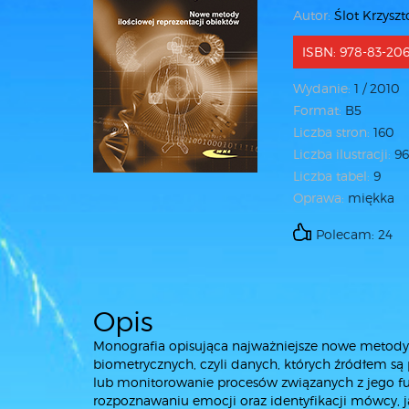
Autor:
Ślot Krzyszt
ISBN: 978-83-206
Wydanie:
1 / 2010
Format:
B5
Liczba stron:
160
Liczba ilustracji:
9
Liczba tabel:
9
Oprawa:
miękka
Polecam: 24
Opis
Monografia opisująca najważniejsze nowe metod
biometrycznych, czyli danych, których źródłem są
lub monitorowanie procesów związanych z jego 
rozpoznawaniu emocji oraz identyfikacji mówcy, j