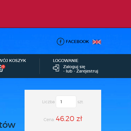
FACEBOOK
WÓJ KOSZYK
LOGOWANIE
Zaloguj się
0
- lub -
Zarejestruj
Liczba
szt.
46.20 zł
Cena:
któw