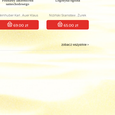
Podstawy lakiernictwa
Logistyka ogólna
samochodowego
einhuber Karl , Auer Klaus
Niziński Stanisław , Żurek
Józef
69.00 zł
65.00 zł
zobacz wszystkie >