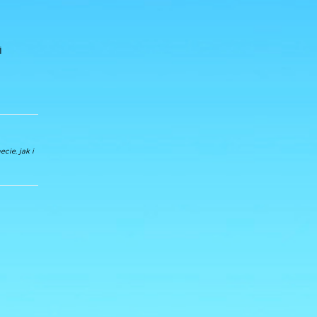
i
cie, jak i