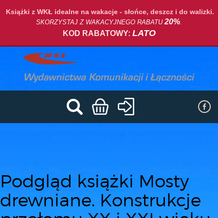
Książki z WKŁ idealne na wakacje - słońce, deszcz i do walizki.
20%
SKORZYSTAJ Z WAKACYJNEGO RABATU
.
LATO
KOD RABATOWY:
Podgląd książki Mosty
drewniane. Konstrukcje