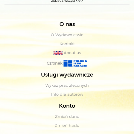
zobacz wszystkie >
O nas
O Wydawnictwie
Kontakt
About us
Członek
Usługi wydawnicze
Wykaz prac zleconych
Info dla autorów
Konto
Zmień dane
Zmień hasło