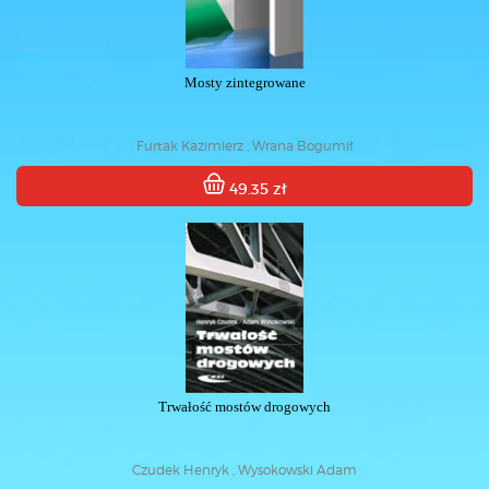
Mosty zintegrowane
Furtak Kazimierz , Wrana Bogumił
49.35 zł
Trwałość mostów drogowych
Czudek Henryk , Wysokowski Adam