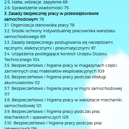
2.5. Hałas, wibracje, zapylenie 69
2.6. Sprawdzenie wiadomości 75
3. Zasady bezpiecznej pracy w przedsiębiorstwie
samochodowym
78
3.1. Organizacja stanowiska pracy 78
3.2. Środki ochrony indywidualnej pracownika warsztatu
samochodowego 89
3.3. Zasady bezpiecznego posługiwania się narzędziami
ręcznymi, elektrycznymi i pneumatycznymi 97
3.4. Urządzenia podlegające kontroli Urzędu Dozoru
Technicznego 104
3.5. Bezpieczeństwo i higiena pracy w magazynach części
zamiennych oraz materiałów eksploatacyjnych 109
3.6. Bezpieczeństwo i higiena pracy podczas obsługi
akumulatorów 112
3.7. Bezpieczeństwo i higiena pracy w myjni samochodowej
117
3.8. Bezpieczeństwo i higiena pracy w warsztacie mechaniki
samochodowej 121
3.9. Bezpieczeństwo i higiena pracy podczas prac
blacharskich i spawalniczych 129
3.10. Bezpieczeństwo i higiena pracy podczas prac
lakierniczych 136