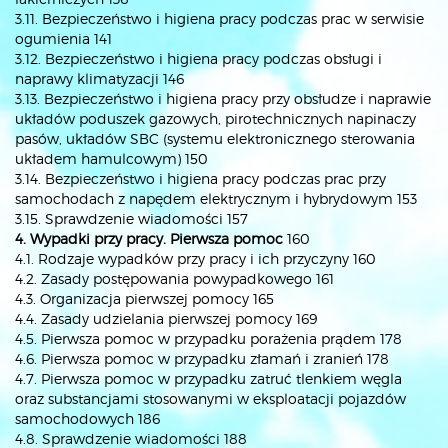
3.11. Bezpieczeństwo i higiena pracy podczas prac w serwisie
ogumienia 141
3.12. Bezpieczeństwo i higiena pracy podczas obsługi i
naprawy klimatyzacji 146
3.13. Bezpieczeństwo i higiena pracy przy obsłudze i naprawie
układów poduszek gazowych, pirotechnicznych napinaczy
pasów, układów SBC (systemu elektronicznego sterowania
układem hamulcowym) 150
3.14. Bezpieczeństwo i higiena pracy podczas prac przy
samochodach z napędem elektrycznym i hybrydowym 153
3.15. Sprawdzenie wiadomości 157
4. Wypadki przy pracy. Pierwsza pomoc
160
4.1. Rodzaje wypadków przy pracy i ich przyczyny 160
4.2. Zasady postępowania powypadkowego 161
4.3. Organizacja pierwszej pomocy 165
4.4. Zasady udzielania pierwszej pomocy 169
4.5. Pierwsza pomoc w przypadku porażenia prądem 178
4.6. Pierwsza pomoc w przypadku złamań i zranień 178
4.7. Pierwsza pomoc w przypadku zatruć tlenkiem węgla
oraz substancjami stosowanymi w eksploatacji pojazdów
samochodowych 186
4.8. Sprawdzenie wiadomości 188