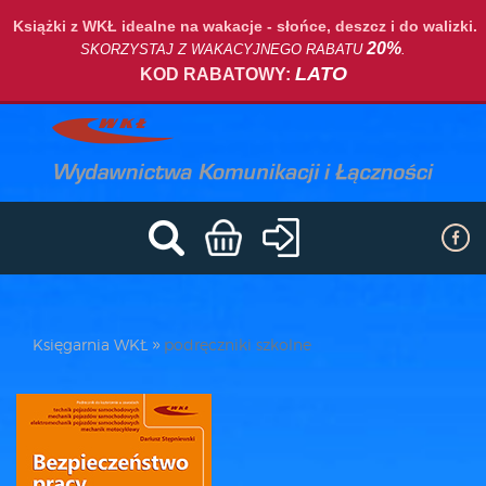
Książki z WKŁ idealne na wakacje - słońce, deszcz i do walizki.
20%
SKORZYSTAJ Z WAKACYJNEGO RABATU
.
LATO
KOD RABATOWY:
Księgarnia WKŁ
podręczniki szkolne