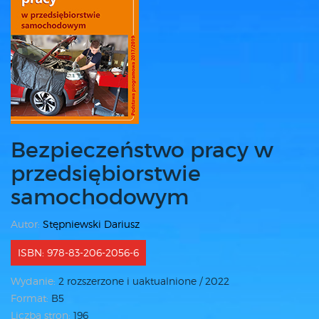
Bezpieczeństwo pracy w
przedsiębiorstwie
samochodowym
Autor:
Stępniewski Dariusz
ISBN: 978-83-206-2056-6
Wydanie:
2 rozszerzone i uaktualnione / 2022
Format:
B5
Liczba stron:
196