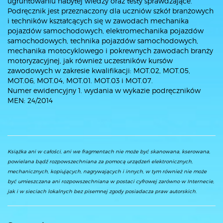
ugruntowaniu nabytej wiedzy oraz testy sprawdzające.
Podręcznik jest przeznaczony dla uczniów szkół branżowych
i techników kształcących się w zawodach mechanika
pojazdów samochodowych, elektromechanika pojazdów
samochodowych, technika pojazdów samochodowych,
mechanika motocyklowego i pokrewnych zawodach branży
motoryzacyjnej, jak również uczestników kursów
zawodowych w zakresie kwalifikacji: MOT.02, MOT.05,
MOT.06, MOT.04, MOT.01. MOT.03 i MOT.07.
Numer ewidencyjny 1. wydania w wykazie podręczników
MEN: 24/2014
Książka ani w całości, ani we fragmentach nie może być skanowana, kserowana,
powielana bądź rozpowszechniana za pomocą urządzeń elektronicznych,
mechanicznych, kopiujących, nagrywających i innych, w tym również nie może
być umieszczana ani rozpowszechniana w postaci cyfrowej zarówno w Internecie,
jak i w sieciach lokalnych bez pisemnej zgody posiadacza praw autorskich.