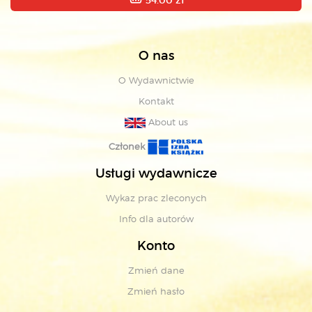
54.00 zł
O nas
O Wydawnictwie
Kontakt
About us
Członek
Usługi wydawnicze
Wykaz prac zleconych
Info dla autorów
Konto
Zmień dane
Zmień hasło