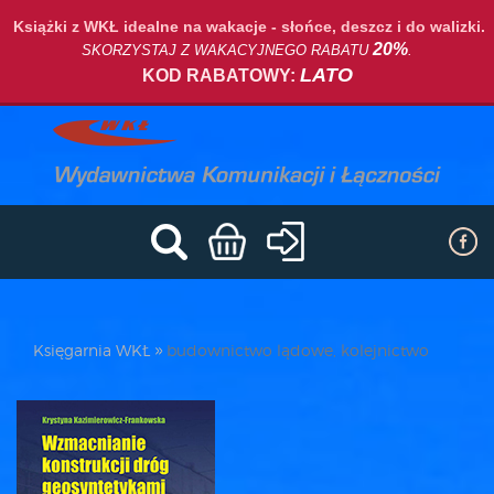
Książki z WKŁ idealne na wakacje - słońce, deszcz i do walizki.
20%
SKORZYSTAJ Z WAKACYJNEGO RABATU
.
LATO
KOD RABATOWY:
Księgarnia WKŁ
budownictwo lądowe, kolejnictwo