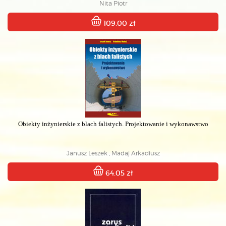
Nita Piotr
109.00 zł
Obiekty inżynierskie z blach falistych. Projektowanie i wykonawstwo
Janusz Leszek , Madaj Arkadiusz
64.05 zł