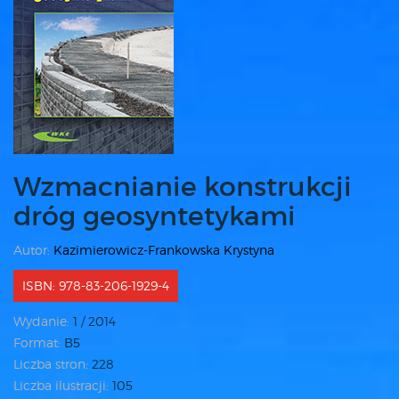
Wzmacnianie konstrukcji
dróg geosyntetykami
Autor:
Kazimierowicz-Frankowska Krystyna
ISBN: 978-83-206-1929-4
Wydanie:
1 / 2014
Format:
B5
Liczba stron:
228
Liczba ilustracji:
105