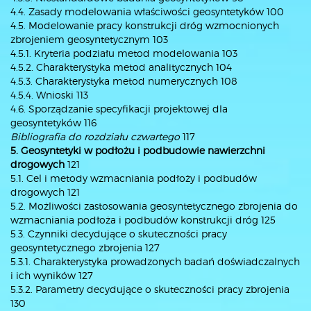
4.4. Zasady modelowania właściwości geosyntetyków 100
4.5. Modelowanie pracy konstrukcji dróg wzmocnionych
zbrojeniem geosyntetycznym 103
4.5.1. Kryteria podziału metod modelowania 103
4.5.2. Charakterystyka metod analitycznych 104
4.5.3. Charakterystyka metod numerycznych 108
4.5.4. Wnioski 113
4.6. Sporządzanie specyfikacji projektowej dla
geosyntetyków 116
Bibliografia do rozdziału czwartego
117
5. Geosyntetyki w podłożu i podbudowie nawierzchni
drogowych
121
5.1. Cel i metody wzmacniania podłoży i podbudów
drogowych 121
5.2. Możliwości zastosowania geosyntetycznego zbrojenia do
wzmacniania podłoża i podbudów konstrukcji dróg 125
5.3. Czynniki decydujące o skuteczności pracy
geosyntetycznego zbrojenia 127
5.3.1. Charakterystyka prowadzonych badań doświadczalnych
i ich wyników 127
5.3.2. Parametry decydujące o skuteczności pracy zbrojenia
130