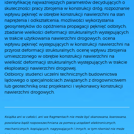
identyfikację najważniejszych parametrów decydujących o
skuteczności pracy zbrojenia w konstrukcji dróg; rozpoznanie
wpływu pęknięć w obrębie konstrukcji nawierzchni na stan
naprężenia i odkształcenia; możliwości wykorzystania
geosyntetyków do opóźnienia propagacji pęknięć odbitych;
zbadanie wielkości deformacji strukturalnych występujących
w trakcie użytkowania nawierzchni drogowych; ocena
wpływu pęknięć występujących w konstrukcji nawierzchni na
przyrost deformacji strukturalnych; ocenę wpływu zbrojenia
umieszczonego w obrębie konstrukcji nawierzchni na
wielkość deformacji strukturalnych występujących w trakcie
eksploatacji nawierzchni drogowej.
Odbiorcy: studenci uczelni technicznych budownictwa
lądowego o specjalnościach związanych z drogownictwem
lub geotechniką oraz projektanci i wykonawcy konstrukcji
nawierzchni drogowych.
Książka ani w całości, ani we fragmentach nie może być skanowana, kserowana,
powielana bądź rozpowszechniana za pomocą urządzeń elektronicznych,
mechanicznych, kopiujących, nagrywających i innych, w tym również nie może