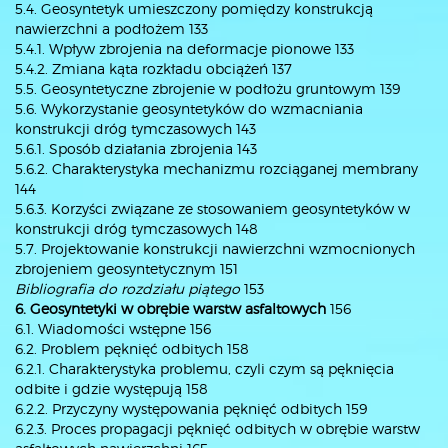
5.4. Geosyntetyk umieszczony pomiędzy konstrukcją
nawierzchni a podłożem 133
5.4.1. Wpływ zbrojenia na deformacje pionowe 133
5.4.2. Zmiana kąta rozkładu obciążeń 137
5.5. Geosyntetyczne zbrojenie w podłożu gruntowym 139
5.6. Wykorzystanie geosyntetyków do wzmacniania
konstrukcji dróg tymczasowych 143
5.6.1. Sposób działania zbrojenia 143
5.6.2. Charakterystyka mechanizmu rozciąganej membrany
144
5.6.3. Korzyści związane ze stosowaniem geosyntetyków w
konstrukcji dróg tymczasowych 148
5.7. Projektowanie konstrukcji nawierzchni wzmocnionych
zbrojeniem geosyntetycznym 151
Bibliografia do rozdziału piątego
153
6. Geosyntetyki w obrębie warstw asfaltowych
156
6.1. Wiadomości wstępne 156
6.2. Problem pęknięć odbitych 158
6.2.1. Charakterystyka problemu, czyli czym są pęknięcia
odbite i gdzie występują 158
6.2.2. Przyczyny występowania pęknięć odbitych 159
6.2.3. Proces propagacji pęknięć odbitych w obrębie warstw