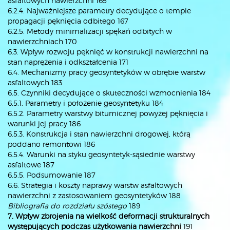
asfaltowych nawierzchni 165
6.2.4. Najważniejsze parametry decydujące o tempie
propagacji pęknięcia odbitego 167
6.2.5. Metody minimalizacji spękań odbitych w
nawierzchniach 170
6.3. Wpływ rozwoju pęknięć w konstrukcji nawierzchni na
stan naprężenia i odkształcenia 171
6.4. Mechanizmy pracy geosyntetyków w obrębie warstw
asfaltowych 183
6.5. Czynniki decydujące o skuteczności wzmocnienia 184
6.5.1. Parametry i położenie geosyntetyku 184
6.5.2. Parametry warstwy bitumicznej powyżej pęknięcia i
warunki jej pracy 186
6.5.3. Konstrukcja i stan nawierzchni drogowej, którą
poddano remontowi 186
6.5.4. Warunki na styku geosyntetyk-sąsiednie warstwy
asfaltowe 187
6.5.5. Podsumowanie 187
6.6. Strategia i koszty naprawy warstw asfaltowych
nawierzchni z zastosowaniem geosyntetyków 188
Bibliografia do rozdziału szóstego
189
7. Wpływ zbrojenia na wielkość deformacji strukturalnych
występujących podczas użytkowania nawierzchni
191