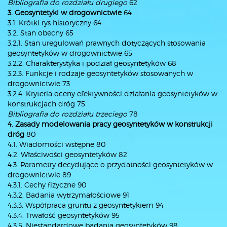
Bibliografia do rozdziału drugiego
62
3. Geosyntetyki w drogownictwie
64
3.1. Krótki rys historyczny 64
3.2. Stan obecny 65
3.2.1. Stan uregulowań prawnych dotyczących stosowania
geosyntetyków w drogownictwie 65
3.2.2. Charakterystyka i podział geosyntetyków 68
3.2.3. Funkcje i rodzaje geosyntetyków stosowanych w
drogownictwie 73
3.2.4. Kryteria oceny efektywności działania geosyntetyków w
konstrukcjach dróg 75
Bibliografia do rozdziału trzeciego
78
4. Zasady modelowania pracy geosyntetyków w konstrukcji
dróg
80
4.1. Wiadomości wstępne 80
4.2. Właściwości geosyntetyków 82
4.3. Parametry decydujące o przydatności geosyntetyków w
drogownictwie 89
4.3.1. Cechy fizyczne 90
4.3.2. Badania wytrzymałościowe 91
4.3.3. Współpraca gruntu z geosyntetykiem 94
4.3.4. Trwałość geosyntetyków 95
4.3.5. Niestandardowe badania geosyntetyków 98