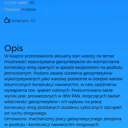
Liczba tabel:
50
Oprawa:
miękka
Polecam: 57
Opis
W książce przedstawiono aktualny stan wiedzy na temat
możliwości wykorzystania geosyntetyków do wzmacniania
konstrukcji dróg opartych w sposób bezpośredni na podłożu
jednorodnym. Podano zasady działania geosyntetyków
wykorzystywanych jako warstwy pośrednie w obrębie warstw
bitumicznych konstrukcji nawierzchni, w celu opóźnienia
wystąpienia tzw. spękań odbitych. Podsumowano także
wyniki prac prowadzonych w IBW PAN, dotyczących badań
właściwości geosyntetyków i ich wpływu na pracę
konstrukcji dróg poddanych działaniu cyklicznych obciążeń
od ruchu drogowego.
Omówiono: mechanizmy pracy geosyntetycznego zbrojenia
w podłożu i konstrukcji nawierzchni drogowych;