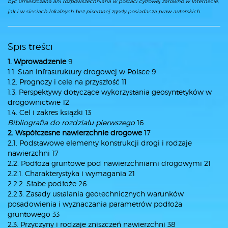
być umieszczana ani rozpowszechniana w postaci cyfrowej zarówno w Internecie,
jak i w sieciach lokalnych bez pisemnej zgody posiadacza praw autorskich.
Spis treści
1. Wprowadzenie
9
1.1. Stan infrastruktury drogowej w Polsce 9
1.2. Prognozy i cele na przyszłość 11
1.3. Perspektywy dotyczące wykorzystania geosyntetyków w
drogownictwie 12
1.4. Cel i zakres książki 13
Bibliografia do rozdziału pierwszego
16
2. Współczesne nawierzchnie drogowe
17
2.1. Podstawowe elementy konstrukcji drogi i rodzaje
nawierzchni 17
2.2. Podłoża gruntowe pod nawierzchniami drogowymi 21
2.2.1. Charakterystyka i wymagania 21
2.2.2. Słabe podłoże 26
2.2.3. Zasady ustalania geotechnicznych warunków
posadowienia i wyznaczania parametrów podłoża
gruntowego 33
2.3. Przyczyny i rodzaje zniszczeń nawierzchni 38