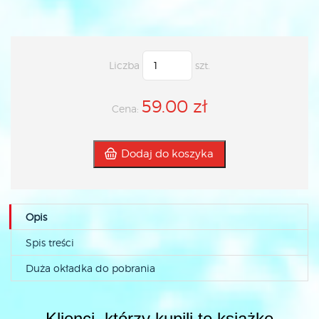
Liczba
szt.
59.00 zł
Cena:
Dodaj do koszyka
Opis
Spis treści
Duża okładka do pobrania
Klienci, którzy kupili tę książkę