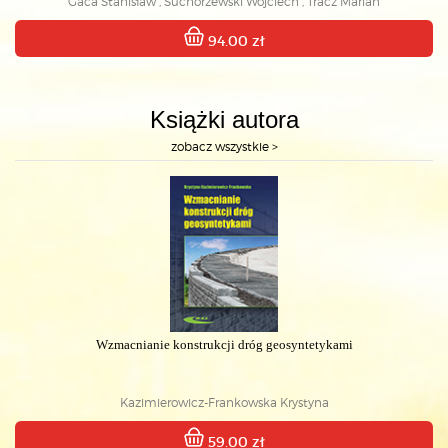
Gaca Stanisław , Suchorzewski Wojciech , Tracz Marian
94.00 zł
Książki autora
zobacz wszystkie >
Wzmacnianie konstrukcji dróg geosyntetykami
Kazimierowicz-Frankowska Krystyna
59.00 zł