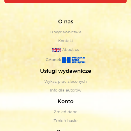
O nas
O Wydawnictwie
Kontakt
About us
Członek
Usługi wydawnicze
Wykaz prac zleconych
Info dla autorów
Konto
Zmień dane
Zmień hasło