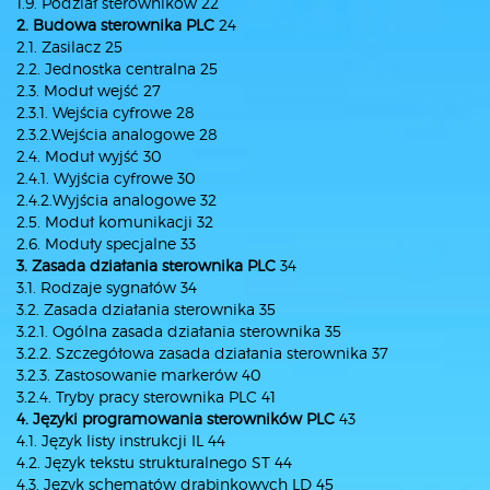
1.9. Podział sterowników 22
2. Budowa sterownika PLC
24
2.1. Zasilacz 25
2.2. Jednostka centralna 25
2.3. Moduł wejść 27
2.3.1. Wejścia cyfrowe 28
2.3.2.Wejścia analogowe 28
2.4. Moduł wyjść 30
2.4.1. Wyjścia cyfrowe 30
2.4.2.Wyjścia analogowe 32
2.5. Moduł komunikacji 32
2.6. Moduły specjalne 33
3. Zasada działania sterownika PLC
34
3.1. Rodzaje sygnałów 34
3.2. Zasada działania sterownika 35
3.2.1. Ogólna zasada działania sterownika 35
3.2.2. Szczegółowa zasada działania sterownika 37
3.2.3. Zastosowanie markerów 40
3.2.4. Tryby pracy sterownika PLC 41
4. Języki programowania sterowników PLC
43
4.1. Język listy instrukcji IL 44
4.2. Język tekstu strukturalnego ST 44
4.3. Język schematów drabinkowych LD 45