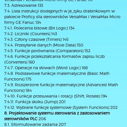
7.3. Adresowanie 133
7.4. Lista instrukcji dostępnych w je˛zyku drabinkowym w
pakiecie Proficy dla sterowników VersaMax i VersaMax Micro
firmy GE Fanuc 134
7.4.1. Polecenia bitowe (Bit Logic) 134
7.4.2. Liczniki (Counters) 143
7.4.3. Człony czasowe (Timers) 145
7.4.4. Przesyłanie danych (Move Data) 150
7.4.5. Funkcje porównania (Comparators) 152
7.4.6. Funkcje przekształcania formatów zapisu liczb
(Converters) 160
7.4.7. Operacje na słowach (Word Logic) 168
7.4.8. Podstawowe funkcje matematyczne (Basic Math
Functions) 175
7.4.9. Rozszerzone funkcje matematyczne (Advanced Math
Functions) 184
7.4.10. Funkcje przesuwania i rotacji (Shift, Rotate) 194
7.4.11. Funkcja skoku (Jump) 201
7.4.12. Wybrane funkcje systemowe (System Functions) 202
8. Projektowanie systemu sterowania z zastosowaniem
sterowników PLC
206
8.1. Sformułowanie zadania 207