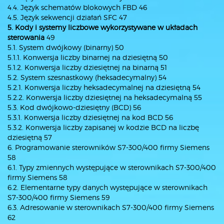
4.4. Język schematów blokowych FBD 46
4.5. Język sekwencji działań SFC 47
5. Kody i systemy liczbowe wykorzystywane w układach
sterowania
49
5.1. System dwójkowy (binarny) 50
5.1.1. Konwersja liczby binarnej na dziesiętną 50
5.1.2. Konwersja liczby dziesiętnej na binarną 51
5.2. System szesnastkowy (heksadecymalny) 54
5.2.1. Konwersja liczby heksadecymalnej na dziesiętną 54
5.2.2. Konwersja liczby dziesiętnej na heksadecymalną 55
5.3. Kod dwójkowo-dziesiętny (BCD) 56
5.3.1. Konwersja liczby dziesiętnej na kod BCD 56
5.3.2. Konwersja liczby zapisanej w kodzie BCD na liczbę
dziesiętną 57
6. Programowanie sterowników S7-300/400 firmy Siemens
58
6.1. Typy zmiennych występujące w sterownikach S7-300/400
firmy Siemens 58
6.2. Elementarne typy danych występujące w sterownikach
S7-300/400 firmy Siemens 59
6.3. Adresowanie w sterownikach S7-300/400 firmy Siemens
62