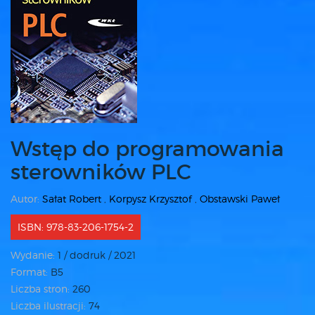
Wstęp do programowania
sterowników PLC
Autor:
Sałat Robert
,
Korpysz Krzysztof
,
Obstawski Paweł
ISBN: 978-83-206-1754-2
Wydanie:
1 / dodruk / 2021
Format:
B5
Liczba stron:
260
Liczba ilustracji:
74