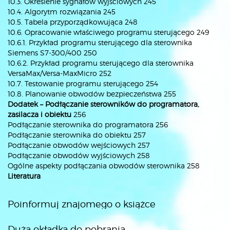
10.3. Określenie sygnałów wyjściowych 245
10.4. Algorytm rozwiązania 245
10.5. Tabela przyporządkowująca 248
10.6. Opracowanie właściwego programu sterującego 249
10.6.1. Przykład programu sterującego dla sterownika
Siemens S7-300/400 250
10.6.2. Przykład programu sterującego dla sterownika
VersaMax/Versa-MaxMicro 252
10.7. Testowanie programu sterującego 254
10.8. Planowanie obwodów bezpieczeństwa 255
Dodatek – Podłączanie sterowników do programatora,
zasilacza i obiektu
256
Podłączanie sterownika do programatora 256
Podłączanie sterownika do obiektu 257
Podłączanie obwodów wejściowych 257
Podłączanie obwodów wyjściowych 258
Ogólne aspekty podłączania obwodów sterownika 258
Literatura
Poinformuj znajomego o książce
Duża okładka do pobrania