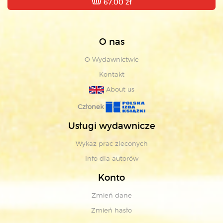
67.00 zł
O nas
O Wydawnictwie
Kontakt
About us
Członek
Usługi wydawnicze
Wykaz prac zleconych
Info dla autorów
Konto
Zmień dane
Zmień hasło