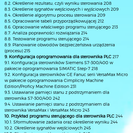
8.2. Określenie rezultatu, czyli wyniku sterowania 208
8.3. Określenie sygnałów wejściowych i wyjściowych 209
8.4. Określenie algorytmu procesu sterowania 209
8.5. Opracowanie tabeli przyporządkowującej 212
8.6. Opracowanie właściwego programu sterującego 213
8.7. Analiza poprawności rozwiązania 214
8.8. Testowanie programu sterującego 214
8.9. Planowanie obwodów bezpieczeństwa urządzenia
(procesu) 215
9. Konfiguracja oprogramowania dla sterownika PLC
217
9.1. Konfiguracja sterowników Siemens S7-300/400 w
pakiecie oprogramowania SIMATIC Step-7 218
9.2. Konfiguracja sterowników GE Fanuc serii VersaMax Micro
w pakiecie oprogramowania Cimplicity Machine
Edition/Proficy Machine Edition 231
9.3. Ustawianie pamięci stanu z podtrzymaniem dla
sterownika S7-300/400 242
9.4. Ustawianie pamięci stanu z podtrzymaniem dla
sterownika VersaMax i VersaMax Micro 243
10. Przykład programu sterującego dla sterownika PLC
244
10.1. Sformułowanie zadania oraz określenie wyniku 244
10.2. Określenie sygnałów wejściowych 245