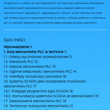
Książka ani w całości, ani we fragmentach nie może być skanowana, kserowana,
powielana bądź rozpowszechniana za pomocą urządzeń elektronicznych,
mechanicznych, kopiujących, nagrywających i innych, w tym również nie może
być umieszczana ani rozpowszechniana w postaci cyfrowej zarówno w Internecie,
jak i w sieciach lokalnych bez pisemnej zgody posiadacza praw autorskich.
Spis treści
Wprowadzenie
9
1. Rola sterowników PLC w technice
11
1.1. Układy stycznikowo-przekaźnikowe 11
1.2. Sterownik PLC 12
1.3. Historia sterowników PLC 13
1.4. Ogólne właściwości sterowników PLC 14
1.5. Interfejsy wizualizacji procesów 16
1.6. Systemy SCADA jako rozszerzenie możliwości
sterowników PLC 17
1.6.1. Przegląd programów typu SCADA 18
1.6.2. Komunikacja systemów SCADA ze sterownikiem 19
1.7. Zastosowanie sterowników PLC 19
1.8. Tendencje rozwojowe sterowników 21