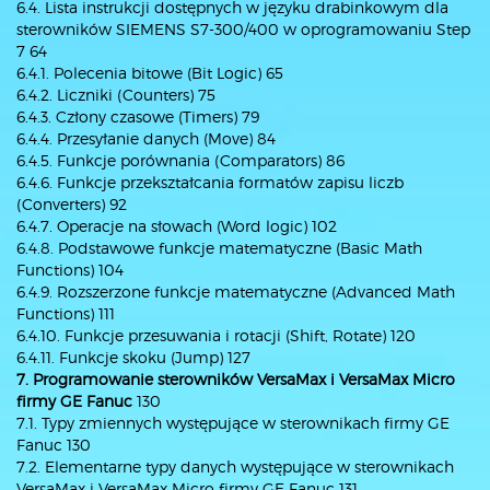
6.4. Lista instrukcji dostępnych w języku drabinkowym dla
sterowników SIEMENS S7-300/400 w oprogramowaniu Step
7 64
6.4.1. Polecenia bitowe (Bit Logic) 65
6.4.2. Liczniki (Counters) 75
6.4.3. Człony czasowe (Timers) 79
6.4.4. Przesyłanie danych (Move) 84
6.4.5. Funkcje porównania (Comparators) 86
6.4.6. Funkcje przekształcania formatów zapisu liczb
(Converters) 92
6.4.7. Operacje na słowach (Word logic) 102
6.4.8. Podstawowe funkcje matematyczne (Basic Math
Functions) 104
6.4.9. Rozszerzone funkcje matematyczne (Advanced Math
Functions) 111
6.4.10. Funkcje przesuwania i rotacji (Shift, Rotate) 120
6.4.11. Funkcje skoku (Jump) 127
7. Programowanie sterowników VersaMax i VersaMax Micro
firmy GE Fanuc
130
7.1. Typy zmiennych występujące w sterownikach firmy GE
Fanuc 130
7.2. Elementarne typy danych występujące w sterownikach
VersaMax i VersaMax Micro firmy GE Fanuc 131