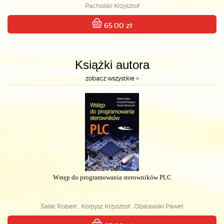
Pacholski Krzysztof
65.00 zł
Książki autora
zobacz wszystkie >
Wstęp do programowania sterowników PLC
Sałat Robert , Korpysz Krzysztof , Obstawski Paweł