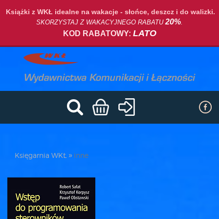
Książki z WKŁ idealne na wakacje - słońce, deszcz i do walizki.
20%
SKORZYSTAJ Z WAKACYJNEGO RABATU
.
LATO
KOD RABATOWY:
Księgarnia WKŁ
inne