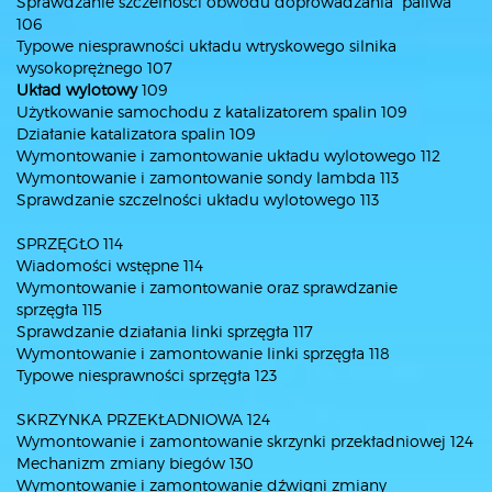
Sprawdzanie szczelności obwodu doprowadzania paliwa
106
Typowe niesprawności układu wtryskowego silnika
wysokoprężnego 107
Układ wylotowy
109
Użytkowanie samochodu z katalizatorem spalin 109
Działanie katalizatora spalin 109
Wymontowanie i zamontowanie układu wylotowego 112
Wymontowanie i zamontowanie sondy lambda 113
Sprawdzanie szczelności układu wylotowego 113
SPRZĘGŁO 114
Wiadomości wstępne 114
Wymontowanie i zamontowanie oraz sprawdzanie
sprzęgła 115
Sprawdzanie działania linki sprzęgła 117
Wymontowanie i zamontowanie linki sprzęgła 118
Typowe niesprawności sprzęgła 123
SKRZYNKA PRZEKŁADNIOWA 124
Wymontowanie i zamontowanie skrzynki przekładniowej 124
Mechanizm zmiany biegów 130
Wymontowanie i zamontowanie dźwigni zmiany