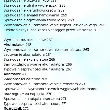
Sprawdzanie przekaźników 258
Sprawdzanie silnika wycieraczki 258
Sprawdzanie kierunkowskazów 259
Sprawdzanie świateł hamowania 259
Sprawdzanie ogrzewania szyby tylnej 260
Wymontowanie i zamontowanie sygnału dźwiękowego 260
Elektroniczny układ zabezpieczający przed kradzieżą 261
Wymiana bezpieczników 262
Akumulator
263
Wymontowanie i zamontowanie akumulatora 263
Ładowanie akumulatora 264
Sprawdzanie akumulatora 265
Samorozładowywanie akumulatora 266
Typowe niesprawności akumulatora 267
Alternator
268
Wiadomości wstępne 268
Wymontowanie i zamontowanie alternatora 269
Sprawdzanie i wymiana szczotek węglowych alternatora
oraz regulatora napięcia 270
Sprawdzanie napięcia alternatora 271
Typowe niesprawności alternatora 271
Rozrusznik
272