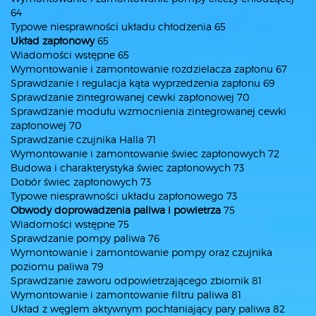
64
Typowe niesprawności układu chłodzenia 65
Układ zapłonowy
65
Wiadomości wstępne 65
Wymontowanie i zamontowanie rozdzielacza zapłonu 67
Sprawdzanie i regulacja kąta wyprzedzenia zapłonu 69
Sprawdzanie zintegrowanej cewki zapłonowej 70
Sprawdzanie modułu wzmocnienia zintegrowanej cewki
zapłonowej 70
Sprawdzanie czujnika Halla 71
Wymontowanie i zamontowanie świec zapłonowych 72
Budowa i charakterystyka świec zapłonowych 73
Dobór świec zapłonowych 73
Typowe niesprawności układu zapłonowego 73
Obwody doprowadzenia paliwa i powietrza
75
Wiadomości wstępne 75
Sprawdzanie pompy paliwa 76
Wymontowanie i zamontowanie pompy oraz czujnika
poziomu paliwa 79
Sprawdzanie zaworu odpowietrzającego zbiornik 81
Wymontowanie i zamontowanie filtru paliwa 81
Układ z węglem aktywnym pochłaniający pary paliwa 82