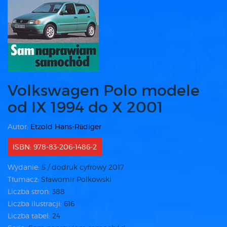
Volkswagen Polo modele
od IX 1994 do X 2001
Autor:
Etzold Hans-Rüdiger
ISBN: 978-83-206-1486-2
Wydanie:
5 / dodruk cyfrowy 2017
Tłumacz:
Sławomir Polkowski
Liczba stron:
388
Liczba ilustracji:
616
Liczba tabel:
24