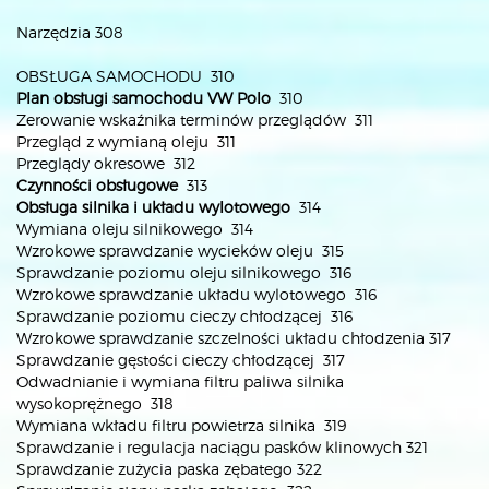
Narzędzia 308
OBSŁUGA SAMOCHODU 310
Plan obsługi samochodu VW Polo
310
Zerowanie wskaźnika terminów przeglądów 311
Przegląd z wymianą oleju 311
Przeglądy okresowe 312
Czynności obsługowe
313
Obsługa silnika i układu wylotowego
314
Wymiana oleju silnikowego 314
Wzrokowe sprawdzanie wycieków oleju 315
Sprawdzanie poziomu oleju silnikowego 316
Wzrokowe sprawdzanie układu wylotowego 316
Sprawdzanie poziomu cieczy chłodzącej 316
Wzrokowe sprawdzanie szczelności układu chłodzenia 317
Sprawdzanie gęstości cieczy chłodzącej 317
Odwadnianie i wymiana filtru paliwa silnika
wysokoprężnego 318
Wymiana wkładu filtru powietrza silnika 319
Sprawdzanie i regulacja naciągu pasków klinowych 321
Sprawdzanie zużycia paska zębatego 322