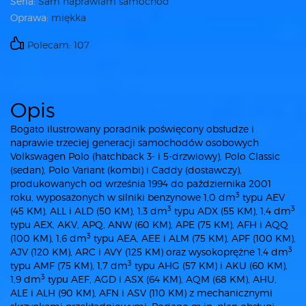
Seria:
Sam naprawiam samochód
Oprawa:
miękka
Polecam: 107
Opis
Bogato ilustrowany poradnik poświęcony obsłudze i
naprawie trzeciej generacji samochodów osobowych
Volkswagen Polo (hatchback 3- i 5-drzwiowy), Polo Classic
(sedan), Polo Variant (kombi) i Caddy (dostawczy),
produkowanych od września 1994 do października 2001
3
roku, wyposażonych w silniki benzynowe 1,0 dm
typu AEV
3
3
(45 KM), ALL i ALD (50 KM), 1,3 dm
typu ADX (55 KM), 1,4 dm
typu AEX, AKV, APQ, ANW (60 KM), APE (75 KM), AFH i AQQ
3
(100 KM), 1,6 dm
typu AEA, AEE i ALM (75 KM), APF (100 KM),
3
AJV (120 KM), ARC i AVY (125 KM) oraz wysokoprężne 1,4 dm
3
typu AMF (75 KM), 1,7 dm
typu AHG (57 KM) i AKU (60 KM),
3
1,9 dm
typu AEF, AGD i ASX (64 KM), AQM (68 KM), AHU,
ALE i ALH (90 KM), AFN i ASV (110 KM) z mechanicznymi