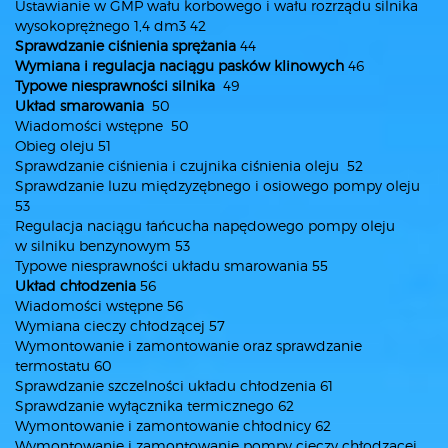
Ustawianie w GMP wału korbowego i wału rozrządu silnika
wysokoprężnego 1,4 dm3 42
Sprawdzanie ciśnienia sprężania
44
Wymiana i regulacja naciągu pasków klinowych
46
Typowe niesprawności silnika
49
Układ smarowania
50
Wiadomości wstępne 50
Obieg oleju 51
Sprawdzanie ciśnienia i czujnika ciśnienia oleju 52
Sprawdzanie luzu międzyzębnego i osiowego pompy oleju
53
Regulacja naciągu łańcucha napędowego pompy oleju
w silniku benzynowym 53
Typowe niesprawności układu smarowania 55
Układ chłodzenia
56
Wiadomości wstępne 56
Wymiana cieczy chłodzącej 57
Wymontowanie i zamontowanie oraz sprawdzanie
termostatu 60
Sprawdzanie szczelności układu chłodzenia 61
Sprawdzanie wyłącznika termicznego 62
Wymontowanie i zamontowanie chłodnicy 62
Wymontowanie i zamontowanie pompy cieczy chłodzącej