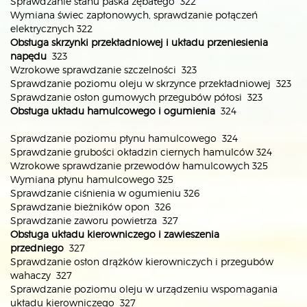
Sprawdzanie stanu paska zębatego 322
Wymiana świec zapłonowych, sprawdzanie połączeń
elektrycznych 322
Obsługa skrzynki przekładniowej i układu przeniesienia
napędu
323
Wzrokowe sprawdzanie szczelności 323
Sprawdzanie poziomu oleju w skrzynce przekładniowej 323
Sprawdzanie osłon gumowych przegubów półosi 323
Obsługa układu hamulcowego i ogumienia
324
Sprawdzanie poziomu płynu hamulcowego 324
Sprawdzanie grubości okładzin ciernych hamulców 324
Wzrokowe sprawdzanie przewodów hamulcowych 325
Wymiana płynu hamulcowego 325
Sprawdzanie ciśnienia w ogumieniu 326
Sprawdzanie bieżników opon 326
Sprawdzanie zaworu powietrza 327
Obsługa układu kierowniczego i zawieszenia
przedniego
327
Sprawdzanie osłon drążków kierowniczych i przegubów
wahaczy 327
Sprawdzanie poziomu oleju w urządzeniu wspomagania
układu kierowniczego 327