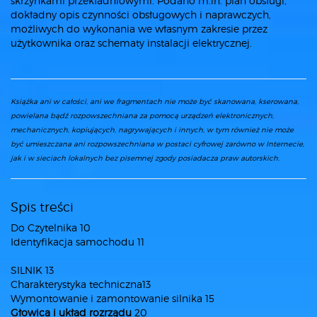
skrzynkami przekładniowymi. Podano m.in. plan obsługi,
dokładny opis czynności obsługowych i naprawczych,
możliwych do wykonania we własnym zakresie przez
użytkownika oraz schematy instalacji elektrycznej.
Książka ani w całości, ani we fragmentach nie może być skanowana, kserowana,
powielana bądź rozpowszechniana za pomocą urządzeń elektronicznych,
mechanicznych, kopiujących, nagrywających i innych, w tym również nie może
być umieszczana ani rozpowszechniana w postaci cyfrowej zarówno w Internecie,
jak i w sieciach lokalnych bez pisemnej zgody posiadacza praw autorskich.
Spis treści
Do Czytelnika 10
Identyfikacja samochodu 11
SILNIK 13
Charakterystyka techniczna13
Wymontowanie i zamontowanie silnika 15
Głowica i układ rozrządu
20