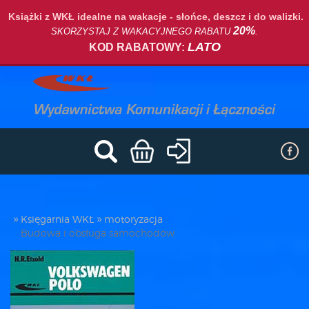
Książki z WKŁ idealne na wakacje - słońce, deszcz i do walizki.
20%
SKORZYSTAJ Z WAKACYJNEGO RABATU
.
LATO
KOD RABATOWY:
Księgarnia WKŁ
motoryzacja
Budowa i obsługa samochodów