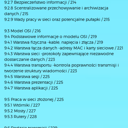
9.2.7 Bezpieczeństwo informacji / 214
9.2.8 Scentralizowane przechowywanie i archiwizacja
danych / 215
9.2.9 Wady pracy w sieci oraz potencjalne pułapki / 215
9.3 Model OSI / 216
9.4 Podstawowe informacje o modelu OSI / 219
9.4.1 Warstwa fizyczna -kable, napięcia i złącza / 219
9.4.2 Warstwa łącza danych -adresy MAC i karty sieciowe / 221
9.4.3 Warstwa sieci -protokoły zapewniające niezawodne
dostarczanie danych / 223
9.4.4 Warstwa transportu -kontrola poprawności transmisji i
tworzenie struktury wiadomości / 223
9.4.5 Warstwa sesji / 225
9.4.6 Warstwa prezentacji / 225
9.4.7 Warstwa aplikacji / 225
9.5 Praca w sieci złożonej / 225
9.5.1 Wtórniki / 227
9.5.2 Mosty / 227
9.5.3 Rutery / 228
9.6 Rodzaje transmisji / 229