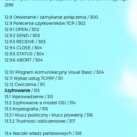
/299
12.8 Otwieranie i zamykanie połączenia / 300
12.9 Polecenia użytkowników TCP / 302
12.9.1 OPEN / 302
12.9.2 SEND / 303
12.9.3 RECEIVE / 303
12.9.4 CLOSE / 304
12.9.5 STATUS / 304
12.9.6 ABORT / 304
12.10 Program komunikacyjny Visual Basic / 304
12.11 Wykaz usług TCP/IP / 311
12.12 Ćwiczenia / 311
Szyfrowanie
/ 313
13.1 Wprowadzenie / 313
13.2 Szyfrowanie a model OSI / 314
13.3 Kryptografia / 315
13.3.1 Klucz publiczny i klucz prywatny / 316
13.3.2 Trudności obliczeniowe / 317
13.4 Naciski władz państwowych / 318