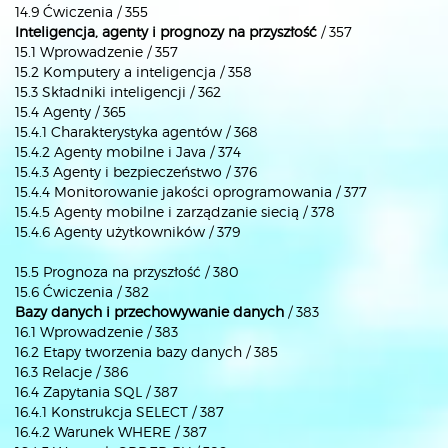
14.9 Ćwiczenia / 355
Inteligencja, agenty i prognozy na przyszłość
/ 357
15.1 Wprowadzenie / 357
15.2 Komputery a inteligencja / 358
15.3 Składniki inteligencji / 362
15.4 Agenty / 365
15.4.1 Charakterystyka agentów / 368
15.4.2 Agenty mobilne i Java / 374
15.4.3 Agenty i bezpieczeństwo / 376
15.4.4 Monitorowanie jakości oprogramowania / 377
15.4.5 Agenty mobilne i zarządzanie siecią / 378
15.4.6 Agenty użytkowników / 379
15.5 Prognoza na przyszłość / 380
15.6 Ćwiczenia / 382
Bazy danych i przechowywanie danych
/ 383
16.1 Wprowadzenie / 383
16.2 Etapy tworzenia bazy danych / 385
16.3 Relacje / 386
16.4 Zapytania SQL / 387
16.4.1 Konstrukcja SELECT / 387
16.4.2 Warunek WHERE / 387