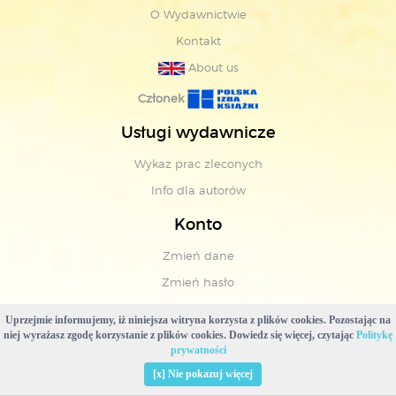
O Wydawnictwie
Kontakt
About us
Członek
Usługi wydawnicze
Wykaz prac zleconych
Info dla autorów
Konto
Zmień dane
Zmień hasło
Pomoc
Uprzejmie informujemy, iż niniejsza witryna korzysta z plików cookies. Pozostając na
niej wyrażasz zgodę korzystanie z plików cookies. Dowiedz się więcej, czytając
Politykę
Cennik dostawy
prywatności
Regulamin zakupów
[x] Nie pokazuj więcej