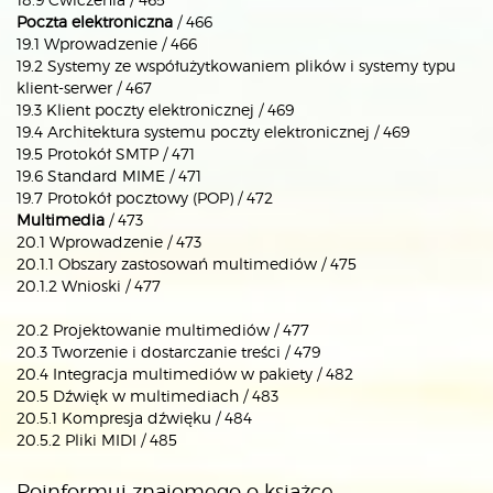
Poczta elektroniczna
/ 466
19.1 Wprowadzenie / 466
19.2 Systemy ze współużytkowaniem plików i systemy typu
klient-serwer / 467
19.3 Klient poczty elektronicznej / 469
19.4 Architektura systemu poczty elektronicznej / 469
19.5 Protokół SMTP / 471
19.6 Standard MIME / 471
19.7 Protokół pocztowy (POP) / 472
Multimedia
/ 473
20.1 Wprowadzenie / 473
20.1.1 Obszary zastosowań multimediów / 475
20.1.2 Wnioski / 477
20.2 Projektowanie multimediów / 477
20.3 Tworzenie i dostarczanie treści / 479
20.4 Integracja multimediów w pakiety / 482
20.5 Dźwięk w multimediach / 483
20.5.1 Kompresja dźwięku / 484
20.5.2 Pliki MIDI / 485
Poinformuj znajomego o książce