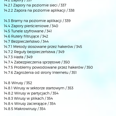
14.2.1 Zapory na poziomie sieci / 337
14.2.2 Zapora na poziomie aplikacji / 338
14.3 Bramy na poziomie aplikacji / 339
14.4 Zapory pierścieniowe / 340
14.5 Tunele szyfrowane / 341
14.6 Rutery filtrujące / 342
14.7 Bezpieczeństwo / 344
14.7.1 Metody stosowane przez hakerów / 345
14.7.2 Reguły bezpieczeństwa / 349
14.7.3 Hasła / 349
14.7.4 Zabezpieczenia sprzętowe / 350
14.7.5 Problemy powodowane przez hakerów / 350
14.7.6 Zagrożenia od strony Internetu / 351
14.8 Wirusy / 352
14.8.1 Wirusy w sektorze startowym / 353
14.8.2 Wirusy w partycjach / 354
14.8.3 Wirusy w plikach / 354
14.8.4 Wirusy zacierające / 354
14.8.5 Makrowirusy / 354