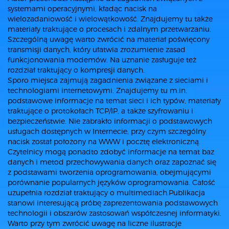
systemami operacyjnymi, kładąc nacisk na
wielozadaniowość i wielowątkowość. Znajdujemy tu także
materiały traktujące o procesach i zdalnym przetwarzaniu.
Szczególną uwagę warto zwrócić na materiał poświęcony
transmisji danych, który ułatwia zrozumienie zasad
funkcjonowania modemów. Na uznanie zasługuje też
rozdział traktujący o kompresji danych.
Sporo miejsca zajmują zagadnienia związane z sieciami i
technologiami internetowymi. Znajdujemy tu m.in.
podstawowe informacje na temat sieci i ich typów, materiały
traktujące o protokołach TCP/IP, a także szyfrowaniu i
bezpieczeństwie. Nie zabrakło informacji o podstawowych
usługach dostępnych w Internecie, przy czym szczególny
nacisk został położony na WWW i pocztę elektroniczną.
Czytelnicy mogą ponadto zdobyć informacje na temat baz
danych i metod przechowywania danych oraz zapoznać się
z podstawami tworzenia oprogramowania, obejmującymi
porównanie popularnych języków oprogramowania. Całość
uzupełnia rozdział traktujący o multimediach.Publikacja
stanowi interesującą próbę zaprezentowania podstawowych
technologii i obszarów zastosowań współczesnej informatyki.
Warto przy tym zwrócić uwagę na liczne ilustracje