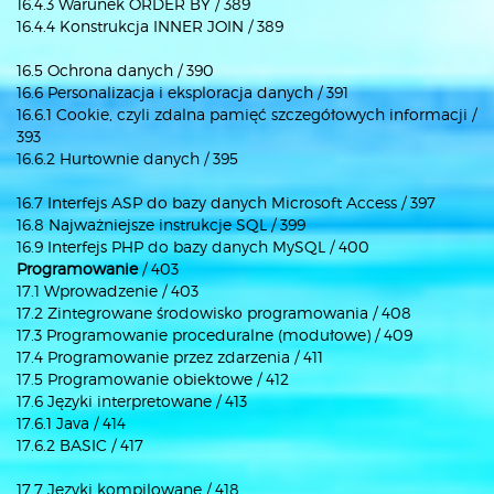
16.4.3 Warunek ORDER BY / 389
16.4.4 Konstrukcja INNER JOIN / 389
16.5 Ochrona danych / 390
16.6 Personalizacja i eksploracja danych / 391
16.6.1 Cookie, czyli zdalna pamięć szczegółowych informacji /
393
16.6.2 Hurtownie danych / 395
16.7 Interfejs ASP do bazy danych Microsoft Access / 397
16.8 Najważniejsze instrukcje SQL / 399
16.9 Interfejs PHP do bazy danych MySQL / 400
Programowanie
/ 403
17.1 Wprowadzenie / 403
17.2 Zintegrowane środowisko programowania / 408
17.3 Programowanie proceduralne (modułowe) / 409
17.4 Programowanie przez zdarzenia / 411
17.5 Programowanie obiektowe / 412
17.6 Języki interpretowane / 413
17.6.1 Java / 414
17.6.2 BASIC / 417
17.7 Języki kompilowane / 418