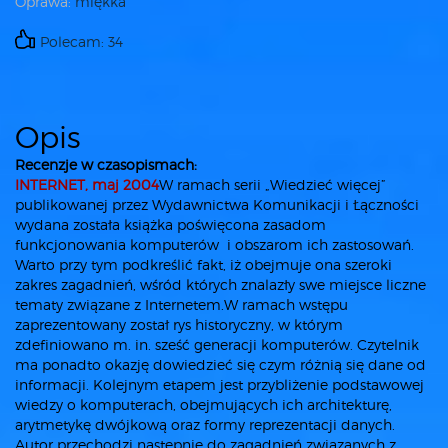
Oprawa:
miękka
Polecam: 34
Opis
Recenzje w czasopismach:
INTERNET, maj 2004
W ramach serii „Wiedzieć więcej”
publikowanej przez Wydawnictwa Komunikacji i Łączności
wydana została książka poświęcona zasadom
funkcjonowania komputerów i obszarom ich zastosowań.
Warto przy tym podkreślić fakt, iż obejmuje ona szeroki
zakres zagadnień, wśród których znalazły swe miejsce liczne
tematy związane z Internetem.W ramach wstępu
zaprezentowany został rys historyczny, w którym
zdefiniowano m. in. sześć generacji komputerów. Czytelnik
ma ponadto okazję dowiedzieć się czym różnią się dane od
informacji. Kolejnym etapem jest przybliżenie podstawowej
wiedzy o komputerach, obejmujących ich architekturę,
arytmetykę dwójkową oraz formy reprezentacji danych.
Autor przechodzi następnie do zagadnień związanych z