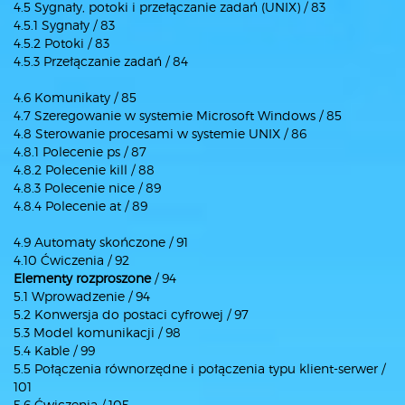
4.5 Sygnały, potoki i przełączanie zadań (UNIX) / 83
4.5.1 Sygnały / 83
4.5.2 Potoki / 83
4.5.3 Przełączanie zadań / 84
4.6 Komunikaty / 85
4.7 Szeregowanie w systemie Microsoft Windows / 85
4.8 Sterowanie procesami w systemie UNIX / 86
4.8.1 Polecenie ps / 87
4.8.2 Polecenie kill / 88
4.8.3 Polecenie nice / 89
4.8.4 Polecenie at / 89
4.9 Automaty skończone / 91
4.10 Ćwiczenia / 92
Elementy rozproszone
/ 94
5.1 Wprowadzenie / 94
5.2 Konwersja do postaci cyfrowej / 97
5.3 Model komunikacji / 98
5.4 Kable / 99
5.5 Połączenia równorzędne i połączenia typu klient-serwer /
101
5.6 Ćwiczenia / 105