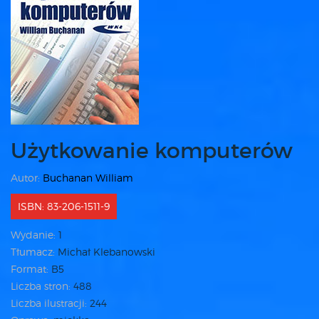
Użytkowanie komputerów
Autor:
Buchanan William
ISBN: 83-206-1511-9
Wydanie:
1
Tłumacz:
Michał Klebanowski
Format:
B5
Liczba stron:
488
Liczba ilustracji:
244