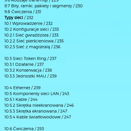
9.7 Bity, ramki, pakiety i segmenty / 230
9.8 Ćwiczenia / 231
Typy sieci
/ 232
10.1 Wprowadzenie / 232
10.2 Konfiguracje sieci / 233
10.2.1 Sieć gwiaździsta / 233
10.2.2 Sieć pierścieniowa / 235
10.2.3 Sieć z magistralą / 236
10.3 Sieci Token Ring / 237
10.3.1 Działanie / 237
10.3.2 Konserwacja / 238
10.3.3 Jednostki MAU / 239
10.4 Ethernet / 239
10.5 Komponenty sieci LAN / 243
10.5.1 Kable / 244
10.5.2 Skrętka nieekranowana / 246
10.5.3 Skrętka ekranowana / 247
10.5.4 Kable światłowodowe / 247
10.6 Ćwiczenia / 253