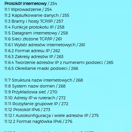
Protokół internetowy
/ 254
11.1 Wprowadzenie / 254
11.2 Kapsułkowanie danych / 255
11.3 Bramy i hosty TCP/IP / 257
11.4 Funkcje protokołu IP / 258
11.5 Datagram internetowy / 258
11.6 Sieci złożone TCP/IP / 261
11.6.1 Wybór adresów internetowych / 261
11.6.2 Format adresu IP / 262
11.6.3 Zakresy adresów IP / 263
11.6.4 Tworzenie adresów IP z numerami podsieci / 265
11.6.5 Określanie maski podsieci / 266
11.7 Struktura nazw internetowych / 268
11.8 System nazw domen / 268
11.9 Przykładowa sieć / 270
11.10 Adresy IP w ruterach / 272
11.11 Rozsyłanie grupowe IP / 272
11.12 Protokół IPv6 / 273
11.12.1 Autokonfiguracja i wiele adresów IP / 275
11.12.2 Format nagłówka IPv6 / 276