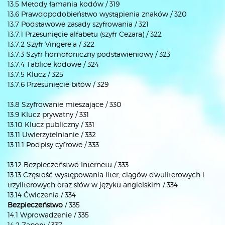
13.5 Metody łamania kodów / 319
13.6 Prawdopodobieństwo wystąpienia znaków / 320
13.7 Podstawowe zasady szyfrowania / 321
13.7.1 Przesunięcie alfabetu (szyfr Cezara) / 322
13.7.2 Szyfr Vingere’a / 322
13.7.3 Szyfr homofoniczny podstawieniowy / 323
13.7.4 Tablice kodowe / 324
13.7.5 Klucz / 325
13.7.6 Przesunięcie bitów / 329
13.8 Szyfrowanie mieszające / 330
13.9 Klucz prywatny / 331
13.10 Klucz publiczny / 331
13.11 Uwierzytelnianie / 332
13.11.1 Podpisy cyfrowe / 333
13.12 Bezpieczeństwo Internetu / 333
13.13 Częstość występowania liter, ciągów dwuliterowych i
trzyliterowych oraz słów w języku angielskim / 334
13.14 Ćwiczenia / 334
Bezpieczeństwo
/ 335
14.1 Wprowadzenie / 335
14.2 Zapory / 337