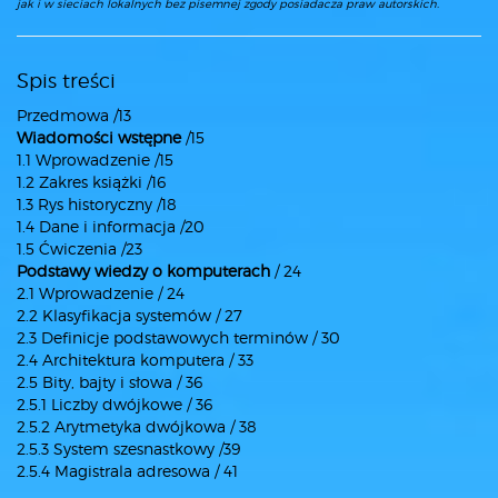
jak i w sieciach lokalnych bez pisemnej zgody posiadacza praw autorskich.
Spis treści
Przedmowa /13
Wiadomości wstępne
/15
1.1 Wprowadzenie /15
1.2 Zakres książki /16
1.3 Rys historyczny /18
1.4 Dane i informacja /20
1.5 Ćwiczenia /23
Podstawy wiedzy o komputerach
/ 24
2.1 Wprowadzenie / 24
2.2 Klasyfikacja systemów / 27
2.3 Definicje podstawowych terminów / 30
2.4 Architektura komputera / 33
2.5 Bity, bajty i słowa / 36
2.5.1 Liczby dwójkowe / 36
2.5.2 Arytmetyka dwójkowa / 38
2.5.3 System szesnastkowy /39
2.5.4 Magistrala adresowa / 41