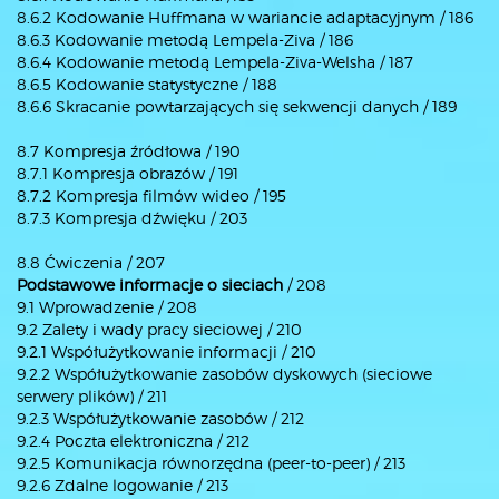
8.6.2 Kodowanie Huffmana w wariancie adaptacyjnym / 186
8.6.3 Kodowanie metodą Lempela-Ziva / 186
8.6.4 Kodowanie metodą Lempela-Ziva-Welsha / 187
8.6.5 Kodowanie statystyczne / 188
8.6.6 Skracanie powtarzających się sekwencji danych / 189
8.7 Kompresja źródłowa / 190
8.7.1 Kompresja obrazów / 191
8.7.2 Kompresja filmów wideo / 195
8.7.3 Kompresja dźwięku / 203
8.8 Ćwiczenia / 207
Podstawowe informacje o sieciach
/ 208
9.1 Wprowadzenie / 208
9.2 Zalety i wady pracy sieciowej / 210
9.2.1 Współużytkowanie informacji / 210
9.2.2 Współużytkowanie zasobów dyskowych (sieciowe
serwery plików) / 211
9.2.3 Współużytkowanie zasobów / 212
9.2.4 Poczta elektroniczna / 212
9.2.5 Komunikacja równorzędna (peer-to-peer) / 213
9.2.6 Zdalne logowanie / 213