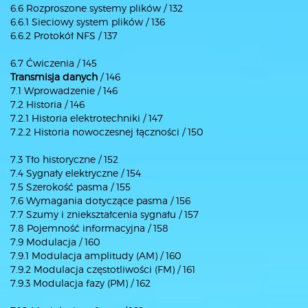
6.6 Rozproszone systemy plików / 132
6.6.1 Sieciowy system plików / 136
6.6.2 Protokół NFS / 137
6.7 Ćwiczenia / 145
Transmisja danych
/ 146
7.1 Wprowadzenie / 146
7.2 Historia / 146
7.2.1 Historia elektrotechniki / 147
7.2.2 Historia nowoczesnej łączności / 150
7.3 Tło historyczne / 152
7.4 Sygnały elektryczne / 154
7.5 Szerokość pasma / 155
7.6 Wymagania dotyczące pasma / 156
7.7 Szumy i zniekształcenia sygnału / 157
7.8 Pojemność informacyjna / 158
7.9 Modulacja / 160
7.9.1 Modulacja amplitudy (AM) / 160
7.9.2 Modulacja częstotliwości (FM) / 161
7.9.3 Modulacja fazy (PM) / 162