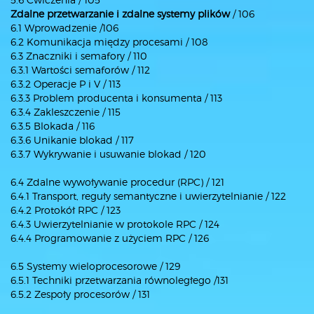
Zdalne przetwarzanie i zdalne systemy plików
/ 106
6.1 Wprowadzenie /106
6.2 Komunikacja między procesami / 108
6.3 Znaczniki i semafory / 110
6.3.1 Wartości semaforów / 112
6.3.2 Operacje P i V / 113
6.3.3 Problem producenta i konsumenta / 113
6.3.4 Zakleszczenie / 115
6.3.5 Blokada / 116
6.3.6 Unikanie blokad / 117
6.3.7 Wykrywanie i usuwanie blokad / 120
6.4 Zdalne wywoływanie procedur (RPC) / 121
6.4.1 Transport, reguły semantyczne i uwierzytelnianie / 122
6.4.2 Protokół RPC / 123
6.4.3 Uwierzytelnianie w protokole RPC / 124
6.4.4 Programowanie z użyciem RPC / 126
6.5 Systemy wieloprocesorowe / 129
6.5.1 Techniki przetwarzania równoległego /131
6.5.2 Zespoły procesorów / 131