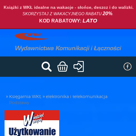
Książki z WKŁ idealne na wakacje - słońce, deszcz i do walizki.
20%
SKORZYSTAJ Z WAKACYJNEGO RABATU
.
LATO
KOD RABATOWY:
Księgarnia WKŁ
elektronika i telekomunikacja
Podstawy