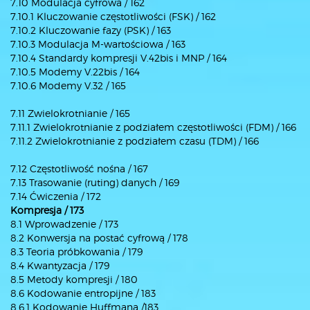
7.10 Modulacja cyfrowa / 162
7.10.1 Kluczowanie częstotliwości (FSK) / 162
7.10.2 Kluczowanie fazy (PSK) / 163
7.10.3 Modulacja M-wartościowa / 163
7.10.4 Standardy kompresji V.42bis i MNP / 164
7.10.5 Modemy V.22bis / 164
7.10.6 Modemy V.32 / 165
7.11 Zwielokrotnianie / 165
7.11.1 Zwielokrotnianie z podziałem częstotliwości (FDM) / 166
7.11.2 Zwielokrotnianie z podziałem czasu (TDM) / 166
7.12 Częstotliwość nośna / 167
7.13 Trasowanie (ruting) danych / 169
7.14 Ćwiczenia / 172
Kompresja / 173
8.1 Wprowadzenie / 173
8.2 Konwersja na postać cyfrową / 178
8.3 Teoria próbkowania / 179
8.4 Kwantyzacja / 179
8.5 Metody kompresji / 180
8.6 Kodowanie entropijne / 183
8.6.1 Kodowanie Huffmana /183