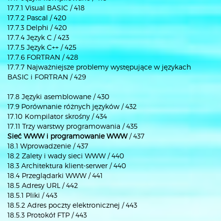
17.7.1 Visual BASIC / 418
17.7.2 Pascal / 420
17.7.3 Delphi / 420
17.7.4 Język C / 423
17.7.5 Język C++ / 425
17.7.6 FORTRAN / 428
17.7.7 Najważniejsze problemy występujące w językach
BASIC i FORTRAN / 429
17.8 Języki asemblowane / 430
17.9 Porównanie różnych języków / 432
17.10 Kompilator skrośny / 434
17.11 Trzy warstwy programowania / 435
Sieć WWW i programowanie WWW
/ 437
18.1 Wprowadzenie / 437
18.2 Zalety i wady sieci WWW / 440
18.3 Architektura klient-serwer / 440
18.4 Przeglądarki WWW / 441
18.5 Adresy URL / 442
18.5.1 Pliki / 443
18.5.2 Adres poczty elektronicznej / 443
18.5.3 Protokół FTP / 443