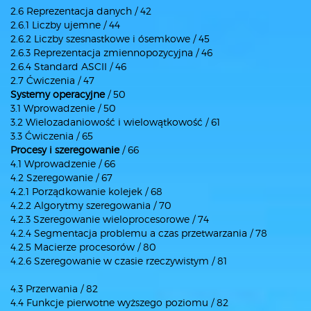
2.6 Reprezentacja danych / 42
2.6.1 Liczby ujemne / 44
2.6.2 Liczby szesnastkowe i ósemkowe / 45
2.6.3 Reprezentacja zmiennopozycyjna / 46
2.6.4 Standard ASCII / 46
2.7 Ćwiczenia / 47
Systemy operacyjne
/ 50
3.1 Wprowadzenie / 50
3.2 Wielozadaniowość i wielowątkowość / 61
3.3 Ćwiczenia / 65
Procesy i szeregowanie
/ 66
4.1 Wprowadzenie / 66
4.2 Szeregowanie / 67
4.2.1 Porządkowanie kolejek / 68
4.2.2 Algorytmy szeregowania / 70
4.2.3 Szeregowanie wieloprocesorowe / 74
4.2.4 Segmentacja problemu a czas przetwarzania / 78
4.2.5 Macierze procesorów / 80
4.2.6 Szeregowanie w czasie rzeczywistym / 81
4.3 Przerwania / 82
4.4 Funkcje pierwotne wyższego poziomu / 82