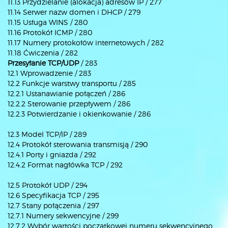
11.13 Przydzielanie (alokacja) adresów IP / 277
11.14 Serwer nazw domen i DHCP / 279
11.15 Usługa WINS / 280
11.16 Protokół ICMP / 280
11.17 Numery protokołów internetowych / 282
11.18 Ćwiczenia / 282
Przesyłanie TCP/UDP
/ 283
12.1 Wprowadzenie / 283
12.2 Funkcje warstwy transportu / 285
12.2.1 Ustanawianie połączeń / 286
12.2.2 Sterowanie przepływem / 286
12.2.3 Potwierdzanie i okienkowanie / 286
12.3 Model TCP/IP / 289
12.4 Protokół sterowania transmisją / 290
12.4.1 Porty i gniazda / 292
12.4.2 Format nagłówka TCP / 292
12.5 Protokół UDP / 294
12.6 Specyfikacja TCP / 295
12.7 Stany połączenia / 297
12.7.1 Numery sekwencyjne / 299
12.7.2 Wybór wartości początkowej numeru sekwencyjnego