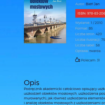
Autor:
Bień Jan
ISBN: 978-83-206
Wydanie:
1 / 2010
Format:
B5
Liczba stron:
420
Liczba ilustracji:
75
Liczba tabel:
58
Oprawa:
twarda
Polecam: 31
Opis
Podręcznik akademicki całościowo opisujący uszk
uszkodzeń obiektów mostowych, uszkodzenia posz
murowanych), jak również uszkodzenia elementów
i analizę obiektów mostowych z uszkodzeniami oraz