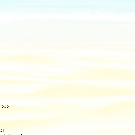
 303
311