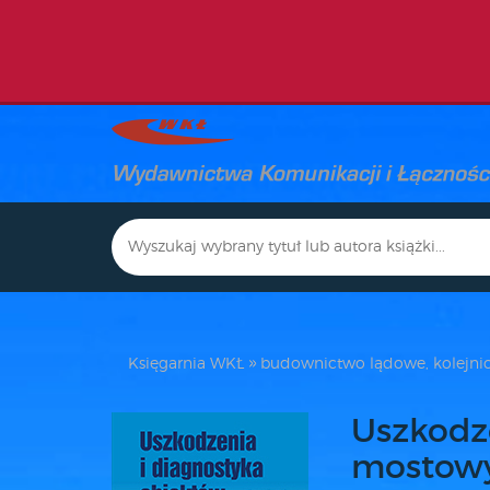
Księgarnia WKŁ
budownictwo lądowe, kolejni
Uszkodz
mostow