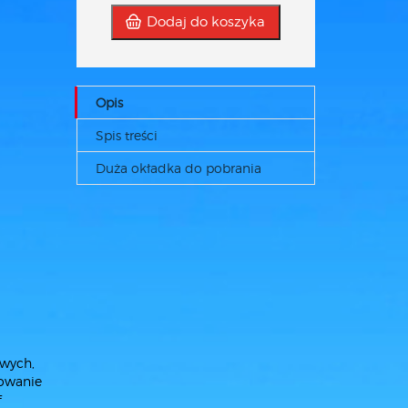
Dodaj do koszyka
Opis
Spis treści
Duża okładka do pobrania
owych,
lowanie
f