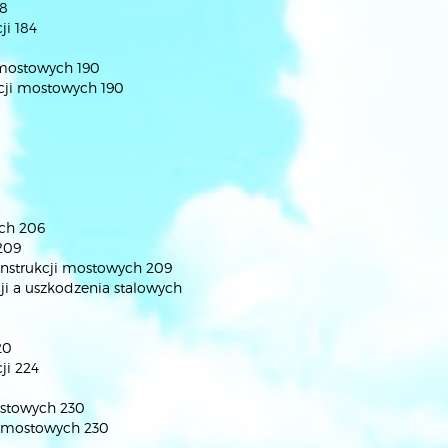
78
ji 184
 mostowych 190
kcji mostowych 190
ych 206
209
onstrukcji mostowych 209
ji a uszkodzenia stalowych
20
ji 224
ostowych 230
ji mostowych 230