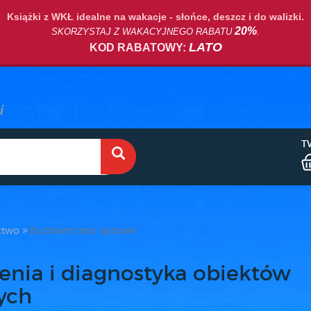
Książki z WKŁ idealne na wakacje - słońce, deszcz i do walizki.
20%
SKORZYSTAJ Z WAKACYJNEGO RABATU
.
LATO
KOD RABATOWY:
T
ctwo
Budownictwo lądowe
enia i diagnostyka obiektów
ych