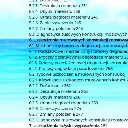
5.2.3. Destrukcja materiału 234
5.2.4. Ubytki materiału 236
5.2.5. Utrata ciągłości materiału 240
5.2.6. Zanieczyszczenia 243
5.2.7. Zmiany położenia 245
5.3. Diagnostyka stalowych konstrukcji mostowych
6. Uszkodzenia murowanych konstrukcji mostowy
6.1. Mechanizmy i procesy degradacji murowanyc
6.1.1. Podstawowe mechanizmy i procesy degrada
6.1.2. Procesy destrukcyjnej degradacji materiału 2
6.1.3. Procesy przeciążeniowej degradacji konstrukc
6.1.4. Procesy degradacji posadowienia 258
6.2. Typowe uszkodzenia murowanych konstrukcj
6.2.1. Klasyfikacja uszkodzeń murowanych konstr
6.2.2. Deformacje 262
6.2.3. Destrukcja materiału 263
6.2.4. Ubytki materiału 266
6.2.5. Utrata ciągłości materiału 269
6.2.6. Zanieczyszczenia 274
6.2.7. Zmiany położenia 277
6.3. Diagnostyka murowanych konstrukcji mostow
7. Uszkodzenia łożysk i wyposażenia
281