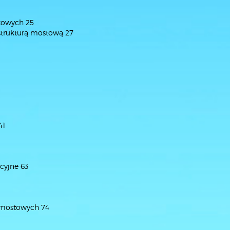
stowych 25
astrukturą mostową 27
41
cyjne 63
w mostowych 74