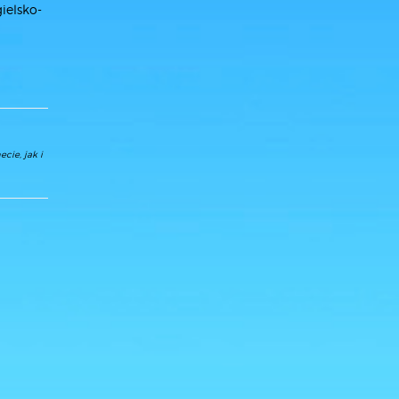
ielsko-
cie, jak i