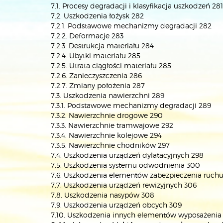
7.1. Procesy degradacji i klasyfikacja uszkodzeń 281
7.2. Uszkodzenia łożysk 282
7.2.1. Podstawowe mechanizmy degradacji 282
7.2.2. Deformacje 283
7.2.3. Destrukcja materiału 284
7.2.4. Ubytki materiału 285
7.2.5. Utrata ciągłości materiału 285
7.2.6. Zanieczyszczenia 286
7.2.7. Zmiany położenia 287
7.3. Uszkodzenia nawierzchni 289
7.3.1. Podstawowe mechanizmy degradacji 289
7.3.2. Nawierzchnie drogowe 290
7.3.3. Nawierzchnie tramwajowe 292
7.3.4. Nawierzchnie kolejowe 294
7.3.5. Nawierzchnie chodników 297
7.4. Uszkodzenia urządzeń dylatacyjnych 298
7.5. Uszkodzenia systemu odwodnienia 300
7.6. Uszkodzenia elementów zabezpieczenia ruchu
7.7. Uszkodzenia urządzeń rewizyjnych 306
7.8. Uszkodzenia nasypów 308
7.9. Uszkodzenia urządzeń obcych 309
7.10. Uszkodzenia innych elementów wyposażenia 