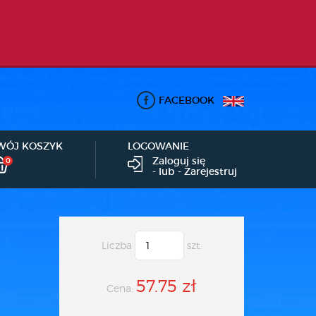
FACEBOOK
WÓJ KOSZYK
LOGOWANIE
Zaloguj się
0
- lub -
Zarejestruj
Liczba
szt.
57.75 zł
Cena: