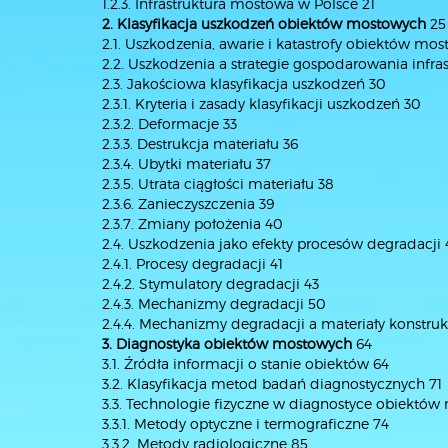
1.2.3. Infrastruktura mostowa w Polsce 21
2. Klasyfikacja uszkodzeń obiektów mostowych
25
2.1. Uszkodzenia, awarie i katastrofy obiektów mo
2.2. Uszkodzenia a strategie gospodarowania infr
2.3. Jakościowa klasyfikacja uszkodzeń 30
2.3.1. Kryteria i zasady klasyfikacji uszkodzeń 30
2.3.2. Deformacje 33
2.3.3. Destrukcja materiału 36
2.3.4. Ubytki materiału 37
2.3.5. Utrata ciągłości materiału 38
2.3.6. Zanieczyszczenia 39
2.3.7. Zmiany położenia 40
2.4. Uszkodzenia jako efekty procesów degradacji 
2.4.1. Procesy degradacji 41
2.4.2. Stymulatory degradacji 43
2.4.3. Mechanizmy degradacji 50
2.4.4. Mechanizmy degradacji a materiały konstruk
3. Diagnostyka obiektów mostowych
64
3.1. Źródła informacji o stanie obiektów 64
3.2. Klasyfikacja metod badań diagnostycznych 71
3.3. Technologie fizyczne w diagnostyce obiektó
3.3.1. Metody optyczne i termograficzne 74
3.3.2. Metody radiologiczne 85