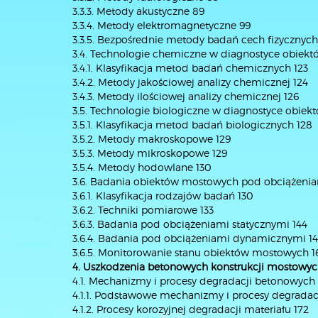
3.3.3. Metody akustyczne 89
3.3.4. Metody elektromagnetyczne 99
3.3.5. Bezpośrednie metody badań cech fizycznych
3.4. Technologie chemiczne w diagnostyce obiek
3.4.1. Klasyfikacja metod badań chemicznych 123
3.4.2. Metody jakościowej analizy chemicznej 124
3.4.3. Metody ilościowej analizy chemicznej 126
3.5. Technologie biologiczne w diagnostyce obie
3.5.1. Klasyfikacja metod badań biologicznych 128
3.5.2. Metody makroskopowe 129
3.5.3. Metody mikroskopowe 129
3.5.4. Metody hodowlane 130
3.6. Badania obiektów mostowych pod obciążenia
3.6.1. Klasyfikacja rodzajów badań 130
3.6.2. Techniki pomiarowe 133
3.6.3. Badania pod obciążeniami statycznymi 144
3.6.4. Badania pod obciążeniami dynamicznymi 1
3.6.5. Monitorowanie stanu obiektów mostowych 1
4. Uszkodzenia betonowych konstrukcji mostowy
4.1. Mechanizmy i procesy degradacji betonowych
4.1.1. Podstawowe mechanizmy i procesy degradac
4.1.2. Procesy korozyjnej degradacji materiału 172