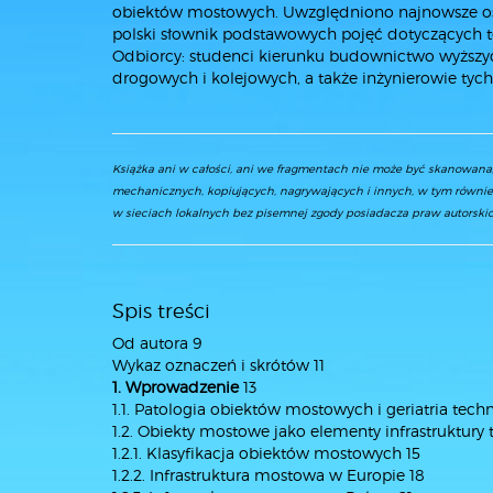
obiektów mostowych. Uwzględniono najnowsze osią
polski słownik podstawowych pojęć dotyczących 
Odbiorcy: studenci kierunku budownictwo wyższyc
drogowych i kolejowych, a także inżynierowie tych
Książka ani w całości, ani we fragmentach nie może być skanowan
mechanicznych, kopiujących, nagrywających i innych, w tym równie
w sieciach lokalnych bez pisemnej zgody posiadacza praw autorskic
Spis treści
Od autora 9
Wykaz oznaczeń i skrótów 11
1. Wprowadzenie
13
1.1. Patologia obiektów mostowych i geriatria techn
1.2. Obiekty mostowe jako elementy infrastruktury 
1.2.1. Klasyfikacja obiektów mostowych 15
1.2.2. Infrastruktura mostowa w Europie 18