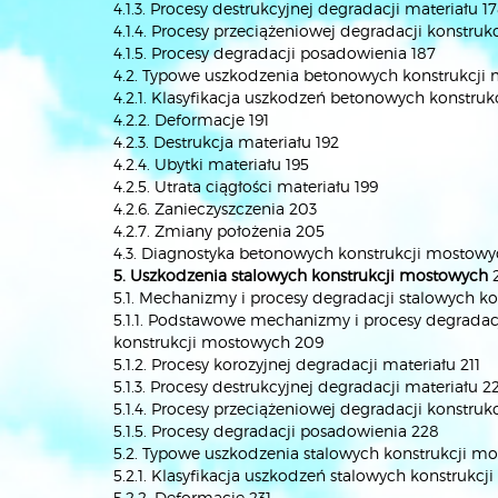
4.1.3. Procesy destrukcyjnej degradacji materiału 1
4.1.4. Procesy przeciążeniowej degradacji konstrukc
4.1.5. Procesy degradacji posadowienia 187
4.2. Typowe uszkodzenia betonowych konstrukcji
4.2.1. Klasyfikacja uszkodzeń betonowych konstru
4.2.2. Deformacje 191
4.2.3. Destrukcja materiału 192
4.2.4. Ubytki materiału 195
4.2.5. Utrata ciągłości materiału 199
4.2.6. Zanieczyszczenia 203
4.2.7. Zmiany położenia 205
4.3. Diagnostyka betonowych konstrukcji mostow
5. Uszkodzenia stalowych konstrukcji mostowych
5.1. Mechanizmy i procesy degradacji stalowych k
5.1.1. Podstawowe mechanizmy i procesy degradac
konstrukcji mostowych 209
5.1.2. Procesy korozyjnej degradacji materiału 211
5.1.3. Procesy destrukcyjnej degradacji materiału 2
5.1.4. Procesy przeciążeniowej degradacji konstrukc
5.1.5. Procesy degradacji posadowienia 228
5.2. Typowe uszkodzenia stalowych konstrukcji m
5.2.1. Klasyfikacja uszkodzeń stalowych konstrukc
5.2.2. Deformacje 231