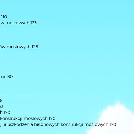
 110
tów mostowych 123
któw mostowych 128
mi 130
48
63
ch
170
 konstrukcji mostowych 170
ji a uszkodzenia betonowych konstrukcji mostowych 170