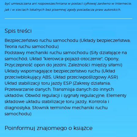
być umieszczana ani rozpowszechniana w postaci cyfrowej zarówno w Internecie,
jak i w sieciach lokalnych bez pisemnej zgody posiadacza praw autorskich.
Spis treści
Bezpieczeństwo ruchu samochodu (Układy bezpieczeństwa;
Teoria ruchu samochodu)
Podstawy mechaniki ruchu samochodu (Siły działające na
samochód; Układ "kierowca-pojazd-otoczenie"; Opony;
Przyczepność opon do jezdni; Zależności między siłami)
Układy wspomagające bezpieczeństwo ruchu (Układ
przeciwblokujący ABS; Układ przeciwpoślizgowy ASR)
Układ stabilizacji toru jazdy ESP (Zakresy działania;
Przetwarzanie danych; Transmisja danych do innych
układów; Obwód regulacji i sygnały regulacyjne; Elementy
składowe układu stabilizacje toru jazdy; Kontrola i
diagnostyka; Słownik terminów mechaniki ruchu
samochodu)
Poinformuj znajomego o książce