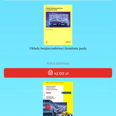
Układy bezpieczeństwa i komfortu jazdy
Praca zbiorowa
42.00 zł