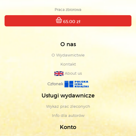
Praca zbiorowa
65.00 zł
O nas
O Wydawnictwie
Kontakt
About us
Członek
Usługi wydawnicze
Wykaz prac zleconych
Info dla autorów
Konto