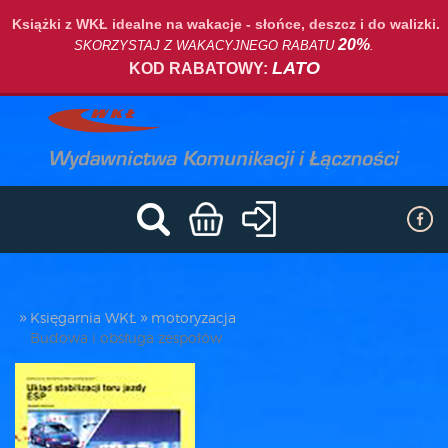
Książki z WKŁ idealne na wakacje - słońce, deszcz i do walizki.
20%
SKORZYSTAJ Z WAKACYJNEGO RABATU
.
LATO
KOD RABATOWY:
Księgarnia WKŁ
motoryzacja
Budowa i obsługa zespołów