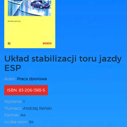
Układ stabilizacji toru jazdy
ESP
Autor:
Praca zbiorowa
ISBN: 83-206-1365-5
Wydanie:
1
Tłumacz:
Andrzej Reński
Format:
A4
Liczba stron:
64