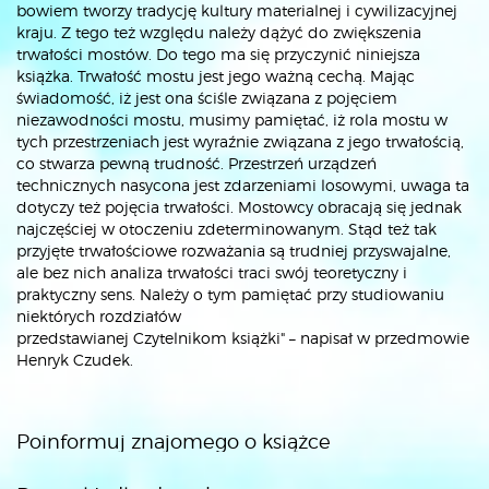
bowiem tworzy tradycję kultury materialnej i cywilizacyjnej
kraju. Z tego też względu należy dążyć do zwiększenia
trwałości mostów. Do tego ma się przyczynić niniejsza
książka. Trwałość mostu jest jego ważną cechą. Mając
świadomość, iż jest ona ściśle związana z pojęciem
niezawodności mostu, musimy pamiętać, iż rola mostu w
tych przestrzeniach jest wyraźnie związana z jego trwałością,
co stwarza pewną trudność. Przestrzeń urządzeń
technicznych nasycona jest zdarzeniami losowymi, uwaga ta
dotyczy też pojęcia trwałości. Mostowcy obracają się jednak
najczęściej w otoczeniu zdeterminowanym. Stąd też tak
przyjęte trwałościowe rozważania są trudniej przyswajalne,
ale bez nich analiza trwałości traci swój teoretyczny i
praktyczny sens. Należy o tym pamiętać przy studiowaniu
niektórych rozdziałów
przedstawianej Czytelnikom książki" – napisał w przedmowie
Henryk Czudek.
Poinformuj znajomego o książce