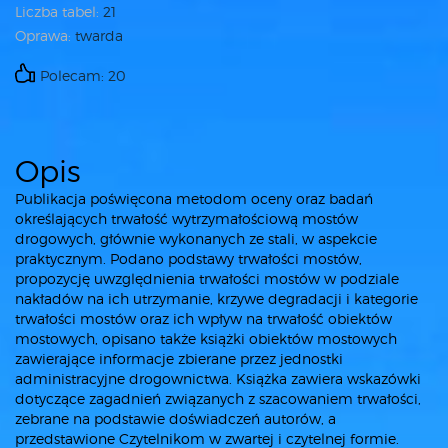
Liczba tabel:
21
Oprawa:
twarda
Polecam: 20
Opis
Publikacja poświęcona metodom oceny oraz badań
określających trwałość wytrzymałościową mostów
drogowych, głównie wykonanych ze stali, w aspekcie
praktycznym. Podano podstawy trwałości mostów,
propozycję uwzględnienia trwałości mostów w podziale
nakładów na ich utrzymanie, krzywe degradacji i kategorie
trwałości mostów oraz ich wpływ na trwałość obiektów
mostowych, opisano także książki obiektów mostowych
zawierające informacje zbierane przez jednostki
administracyjne drogownictwa. Książka zawiera wskazówki
dotyczące zagadnień związanych z szacowaniem trwałości,
zebrane na podstawie doświadczeń autorów, a
przedstawione Czytelnikom w zwartej i czytelnej formie.