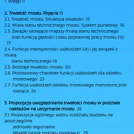
1. Wstęp 11
2. Trwałość mostu. Pojęcia
13
2.1. Trwałość mostu. Struktura trwałości 13
2.2. Miara stanu technicznego mostu. System punktowy 16
2.3. Związki istniejące między miarą stanu technicznego
oraz funkcją gęstości czasu poprawnej pracy mostu ƒ(t)
17
2.4. Funkcja intensywności uszkodzeń λ(t) i jej związek z
miarą
stanu technicznego 18
2.5. Rodzaje trwałości mostu 20
2.6. Podstawowy charakter funkcji uszkodzeń dla obiektu
mostowego 23
2.7. Funkcja uszkodzeń obiektu mostowego monotonicznie
rosnąca 24
3. Propozycja uwzględniania trwałości mostu w podziale
nakładów
na utrzymanie mostu
25
3.1. Propozycja ogólnego wzoru rozdziału budżetu na
poszczególne
jednostki regionalne.
Współczynnik rodzaju mostów n 25