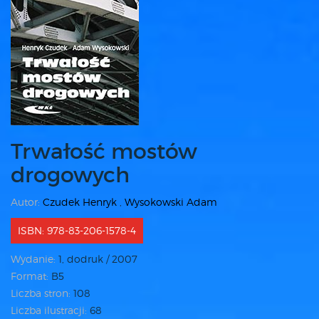
Trwałość mostów
drogowych
Autor:
Czudek Henryk
,
Wysokowski Adam
ISBN: 978-83-206-1578-4
Wydanie:
1, dodruk / 2007
Format:
B5
Liczba stron:
108
Liczba ilustracji:
68