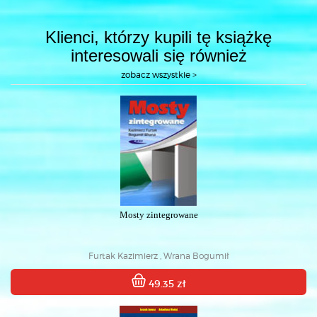
Klienci, którzy kupili tę książkę
interesowali się również
zobacz wszystkie >
Mosty zintegrowane
Furtak Kazimierz , Wrana Bogumił
49.35 zł