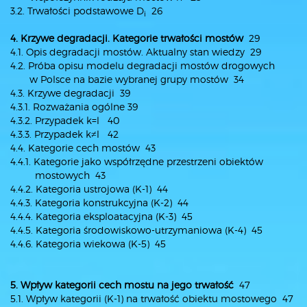
3.2. Trwałości podstawowe D
26
i
4. Krzywe degradacji. Kategorie trwałości mostów
29
4.1. Opis degradacji mostów. Aktualny stan wiedzy 29
4.2. Próba opisu modelu degradacji mostów drogowych
w Polsce na bazie wybranej grupy mostów 34
4.3. Krzywe degradacji 39
4.3.1. Rozważania ogólne 39
4.3.2. Przypadek k=l 40
4.3.3. Przypadek k≠l 42
4.4. Kategorie cech mostów 43
4.4.1. Kategorie jako współrzędne przestrzeni obiektów
mostowych 43
4.4.2. Kategoria ustrojowa (K-1) 44
4.4.3. Kategoria konstrukcyjna (K-2) 44
4.4.4. Kategoria eksploatacyjna (K-3) 45
4.4.5. Kategoria środowiskowo-utrzymaniowa (K-4) 45
4.4.6. Kategoria wiekowa (K-5) 45
5. Wpływ kategorii cech mostu na jego trwałość
47
5.1. Wpływ kategorii (K-1) na trwałość obiektu mostowego 47