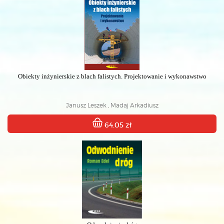
Obiekty inżynierskie z blach falistych. Projektowanie i wykonawstwo
Janusz Leszek , Madaj Arkadiusz
64.05 zł