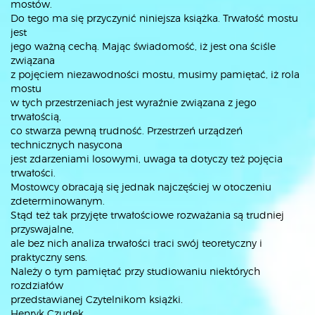
mostów.
Do tego ma się przyczynić niniejsza książka. Trwałość mostu
jest
jego ważną cechą. Mając świadomość, iż jest ona ściśle
związana
z pojęciem niezawodności mostu, musimy pamiętać, iż rola
mostu
w tych przestrzeniach jest wyraźnie związana z jego
trwałością,
co stwarza pewną trudność. Przestrzeń urządzeń
technicznych nasycona
jest zdarzeniami losowymi, uwaga ta dotyczy też pojęcia
trwałości.
Mostowcy obracają się jednak najczęściej w otoczeniu
zdeterminowanym.
Stąd też tak przyjęte trwałościowe rozważania są trudniej
przyswajalne,
ale bez nich analiza trwałości traci swój teoretyczny i
praktyczny sens.
Należy o tym pamiętać przy studiowaniu niektórych
rozdziałów
przedstawianej Czytelnikom książki.
Henryk Czudek