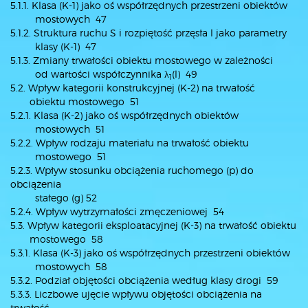
5.1.1. Klasa (K-1) jako oś współrzędnych przestrzeni obiektów
mostowych 47
5.1.2. Struktura ruchu S i rozpiętość przęsła l jako parametry
klasy (K-1) 47
5.1.3. Zmiany trwałości obiektu mostowego w zależności
od wartości współczynnika λ
(l) 49
1
5.2. Wpływ kategorii konstrukcyjnej (K-2) na trwałość
obiektu mostowego 51
5.2.1. Klasa (K-2) jako oś współrzędnych obiektów
mostowych 51
5.2.2. Wpływ rodzaju materiału na trwałość obiektu
mostowego 51
5.2.3. Wpływ stosunku obciążenia ruchomego (p) do
obciążenia
stałego (g) 52
5.2.4. Wpływ wytrzymałości zmęczeniowej 54
5.3. Wpływ kategorii eksploatacyjnej (K-3) na trwałość obiektu
mostowego 58
5.3.1. Klasa (K-3) jako oś współrzędnych przestrzeni obiektów
mostowych 58
5.3.2. Podział objętości obciążenia według klasy drogi 59
5.3.3. Liczbowe ujęcie wpływu objętości obciążenia na
trwałość