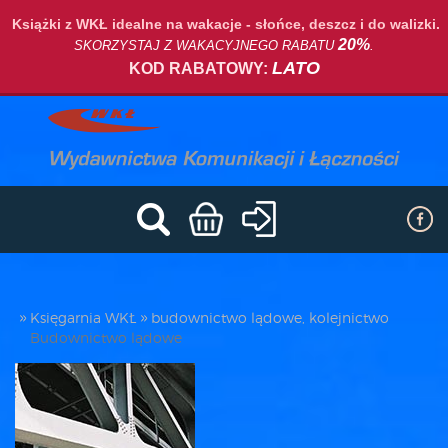
Książki z WKŁ idealne na wakacje - słońce, deszcz i do walizki.
20%
SKORZYSTAJ Z WAKACYJNEGO RABATU
.
LATO
KOD RABATOWY:
Księgarnia WKŁ
budownictwo lądowe, kolejnictwo
Budownictwo lądowe