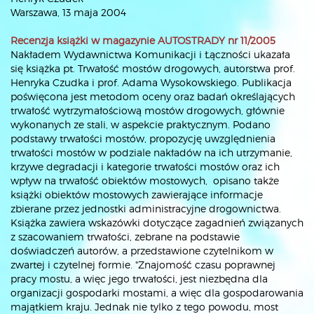
Warszawa, 13 maja 2004
Recenzja książki w magazynie AUTOSTRADY nr 11/2005
Nakładem Wydawnictwa Komunikacji i Łączności ukazała
się książka pt. Trwałość mostów drogowych, autorstwa prof.
Henryka Czudka i prof. Adama Wysokowskiego. Publikacja
poświęcona jest metodom oceny oraz badań określających
trwałość wytrzymałościową mostów drogowych, głównie
wykonanych ze stali, w aspekcie praktycznym. Podano
podstawy trwałości mostów, propozycję uwzględnienia
trwałości mostów w podziale nakładów na ich utrzymanie,
krzywe degradacji i kategorie trwałości mostów oraz ich
wpływ na trwałość obiektów mostowych, opisano także
książki obiektów mostowych zawierające informacje
zbierane przez jednostki administracyjne drogownictwa.
Książka zawiera wskazówki dotyczące zagadnień związanych
z szacowaniem trwałości, zebrane na podstawie
doświadczeń autorów, a przedstawione czytelnikom w
zwartej i czytelnej formie. "Znajomość czasu poprawnej
pracy mostu, a więc jego trwałości, jest niezbędna dla
organizacji gospodarki mostami, a więc dla gospodarowania
majątkiem kraju. Jednak nie tylko z tego powodu, most