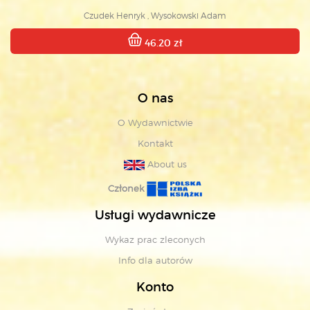
Czudek Henryk , Wysokowski Adam
46.20 zł
O nas
O Wydawnictwie
Kontakt
About us
Członek
Usługi wydawnicze
Wykaz prac zleconych
Info dla autorów
Konto