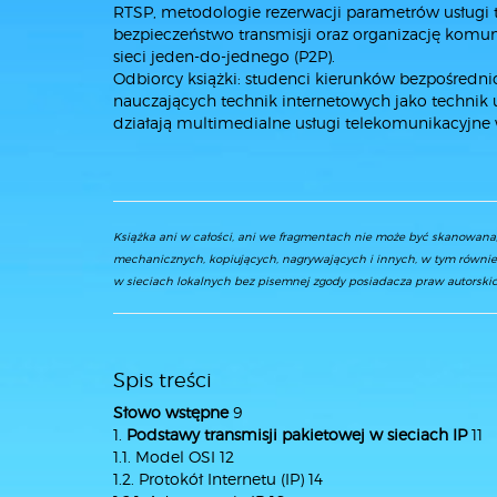
RTSP, metodologie rezerwacji parametrów usługi tra
bezpieczeństwo transmisji oraz organizację komu
sieci jeden-do-jednego (P2P).
Odbiorcy książki: studenci kierunków bezpośredni
nauczających technik internetowych jako technik uż
działają multimedialne usługi telekomunikacyjne
Książka ani w całości, ani we fragmentach nie może być skanowan
mechanicznych, kopiujących, nagrywających i innych, w tym równie
w sieciach lokalnych bez pisemnej zgody posiadacza praw autorskic
Spis treści
Słowo wstępne
9
1.
Podstawy transmisji pakietowej w sieciach IP
11
1.1. Model OSI 12
1.2. Protokół Internetu (IP) 14