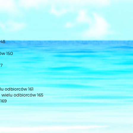
148
sów 150
57
elu odbiorców 161
do wielu odbiorców 165
 169