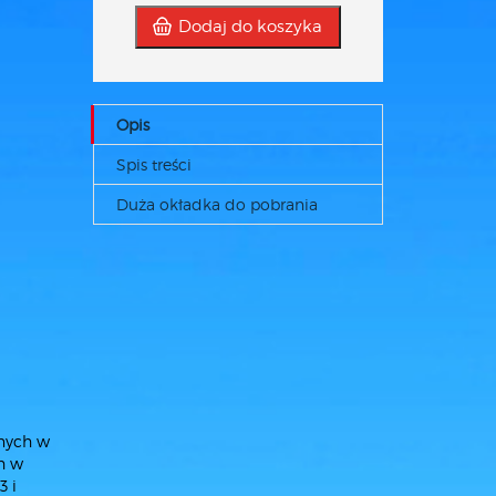
Dodaj do koszyka
Opis
Spis treści
Duża okładka do pobrania
anych w
h w
3 i