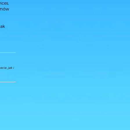
ices,
izmów
jak
cie, jak i