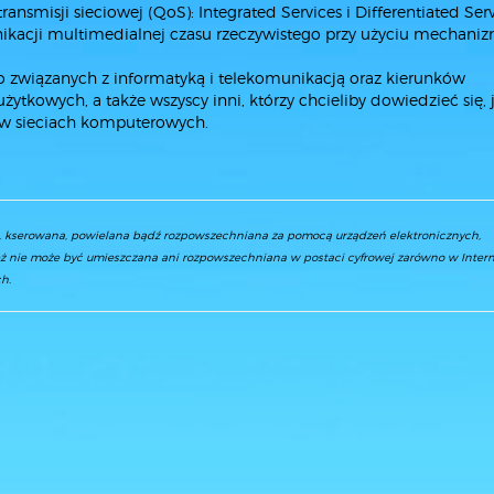
nsmisji sieciowej (QoS): Integrated Services i Differentiated Serv
nikacji multimedialnej czasu rzeczywistego przy użyciu mechan
o związanych z informatyką i telekomunikacją oraz kierunków
ytkowych, a także wszyscy inni, którzy chcieliby dowiedzieć się, 
 w sieciach komputerowych.
a, kserowana, powielana bądź rozpowszechniana za pomocą urządzeń elektronicznych,
ż nie może być umieszczana ani rozpowszechniana w postaci cyfrowej zarówno w Interne
h.