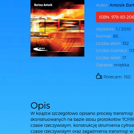
Autor:
Antosik Bar
ISBN: 978-83-206
Wydanie:
1 / 2010
Format:
B5
Liczba stron:
332
Liczba ilustracji:
11
Liczba tabel:
17
Oprawa:
miękka
Polecam: 150
Opis
W książce szczegółowo opisano procesy transmis
skonstruowanych na bazie stosu protokołów TCP/I
czasie rzeczywistym, konstrukcję strumienia cyf
czasie rzeczywistym oraz zagadnienia transmisji w 