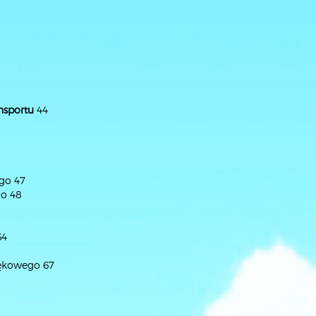
nsportu
44
go 47
go 48
64
iękowego 67