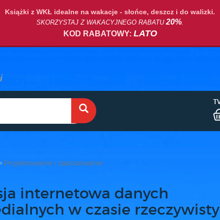
Książki z WKŁ idealne na wakacje - słońce, deszcz i do walizki.
20%
SKORZYSTAJ Z WAKACYJNEGO RABATU
.
LATO
KOD RABATOWY:
T
Projektowanie i zastosowanie
sja internetowa danych
dialnych w czasie rzeczywist