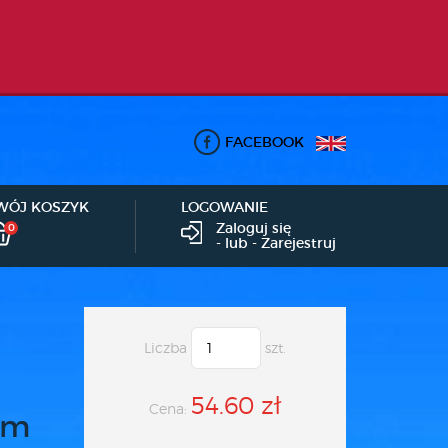
FACEBOOK
WÓJ KOSZYK
LOGOWANIE
Zaloguj się
0
- lub -
Zarejestruj
Liczba
szt.
54.60 zł
Cena:
ym