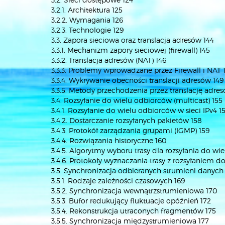
3.2.1. Architektura 125
3.2.2. Wymagania 126
3.2.3. Technologie 129
3.3. Zapora sieciowa oraz translacja adresów 144
3.3.1. Mechanizm zapory sieciowej (firewall) 145
3.3.2. Translacja adresów (NAT) 146
3.3.3. Problemy wprowadzane przez Firewall i NAT 
3.3.4. Wykrywanie obecności translacji adresów 149
3.3.5. Metody przechodzenia przez translację adre
3.4. Rozsyłanie do wielu odbiorców (multicast) 155
3.4.1. Rozsyłanie do wielu odbiorców w sieci IPv4 1
3.4.2. Dostarczanie rozsyłanych pakietów 158
3.4.3. Protokół zarządzania grupami (IGMP) 159
3.4.4. Rozwiązania historyczne 160
3.4.5. Algorytmy wyboru trasy dla rozsyłania do wi
3.4.6. Protokoły wyznaczania trasy z rozsyłaniem 
3.5. Synchronizacja odbieranych strumieni danych
3.5.1. Rodzaje zależności czasowych 169
3.5.2. Synchronizacja wewnątrzstrumieniowa 170
3.5.3. Bufor redukujący fluktuacje opóźnień 172
3.5.4. Rekonstrukcja utraconych fragmentów 175
3.5.5. Synchronizacja międzystrumieniowa 177