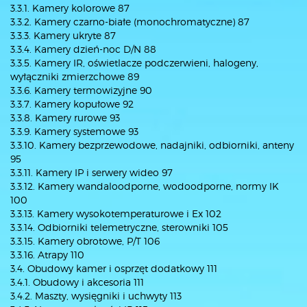
3.3.1. Kamery kolorowe 87
3.3.2. Kamery czarno-białe (monochromatyczne) 87
3.3.3. Kamery ukryte 87
3.3.4. Kamery dzień-noc D/N 88
3.3.5. Kamery IR, oświetlacze podczerwieni, halogeny,
wyłączniki zmierzchowe 89
3.3.6. Kamery termowizyjne 90
3.3.7. Kamery kopułowe 92
3.3.8. Kamery rurowe 93
3.3.9. Kamery systemowe 93
3.3.10. Kamery bezprzewodowe, nadajniki, odbiorniki, anteny
95
3.3.11. Kamery IP i serwery wideo 97
3.3.12. Kamery wandaloodporne, wodoodporne, normy IK
100
3.3.13. Kamery wysokotemperaturowe i Ex 102
3.3.14. Odbiorniki telemetryczne, sterowniki 105
3.3.15. Kamery obrotowe, P/T 106
3.3.16. Atrapy 110
3.4. Obudowy kamer i osprzęt dodatkowy 111
3.4.1. Obudowy i akcesoria 111
3.4.2. Maszty, wysięgniki i uchwyty 113