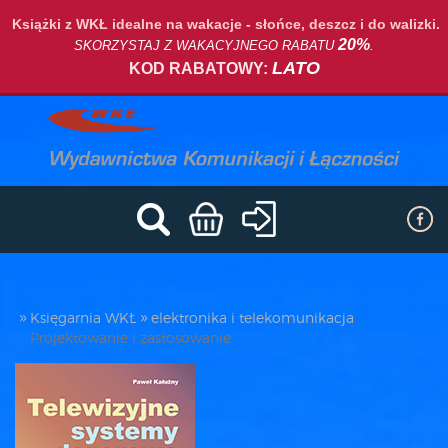
Książki z WKŁ idealne na wakacje - słońce, deszcz i do walizki.
20%
SKORZYSTAJ Z WAKACYJNEGO RABATU
.
LATO
KOD RABATOWY:
Księgarnia WKŁ
elektronika i telekomunikacja
Projektowanie i zastosowanie