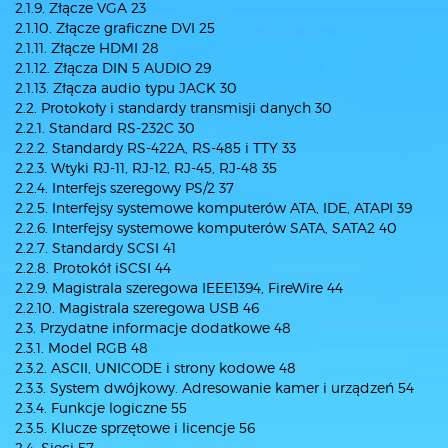
2.1.9. Złącze VGA 23
2.1.10. Złącze graficzne DVI 25
2.1.11. Złącze HDMI 28
2.1.12. Złącza DIN 5 AUDIO 29
2.1.13. Złącza audio typu JACK 30
2.2. Protokoły i standardy transmisji danych 30
2.2.1. Standard RS-232C 30
2.2.2. Standardy RS-422A, RS-485 i TTY 33
2.2.3. Wtyki RJ-11, RJ-12, RJ-45, RJ-48 35
2.2.4. Interfejs szeregowy PS/2 37
2.2.5. Interfejsy systemowe komputerów ATA, IDE, ATAPI 39
2.2.6. Interfejsy systemowe komputerów SATA, SATA2 40
2.2.7. Standardy SCSI 41
2.2.8. Protokół iSCSI 44
2.2.9. Magistrala szeregowa IEEE1394, FireWire 44
2.2.10. Magistrala szeregowa USB 46
2.3. Przydatne informacje dodatkowe 48
2.3.1. Model RGB 48
2.3.2. ASCII, UNICODE i strony kodowe 48
2.3.3. System dwójkowy. Adresowanie kamer i urządzeń 54
2.3.4. Funkcje logiczne 55
2.3.5. Klucze sprzętowe i licencje 56
2.4. Sieci 57