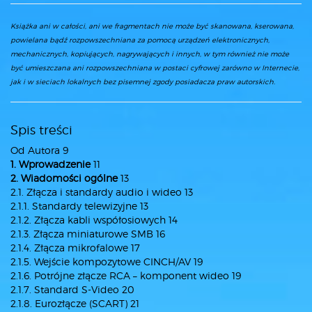
Książka ani w całości, ani we fragmentach nie może być skanowana, kserowana,
powielana bądź rozpowszechniana za pomocą urządzeń elektronicznych,
mechanicznych, kopiujących, nagrywających i innych, w tym również nie może
być umieszczana ani rozpowszechniana w postaci cyfrowej zarówno w Internecie,
jak i w sieciach lokalnych bez pisemnej zgody posiadacza praw autorskich.
Spis treści
Od Autora 9
1. Wprowadzenie
11
2. Wiadomości ogólne
13
2.1. Złącza i standardy audio i wideo 13
2.1.1. Standardy telewizyjne 13
2.1.2. Złącza kabli współosiowych 14
2.1.3. Złącza miniaturowe SMB 16
2.1.4. Złącza mikrofalowe 17
2.1.5. Wejście kompozytowe CINCH/AV 19
2.1.6. Potrójne złącze RCA – komponent wideo 19
2.1.7. Standard S-Video 20
2.1.8. Eurozłącze (SCART) 21