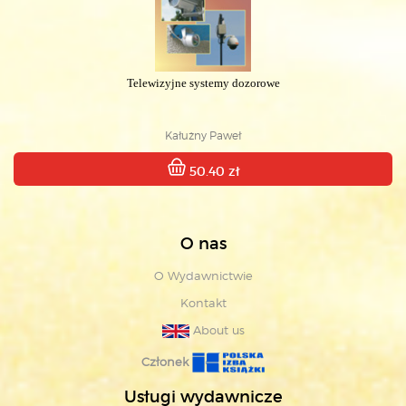
Telewizyjne systemy dozorowe
Kałużny Paweł
50.40 zł
O nas
O Wydawnictwie
Kontakt
About us
Członek
Usługi wydawnicze