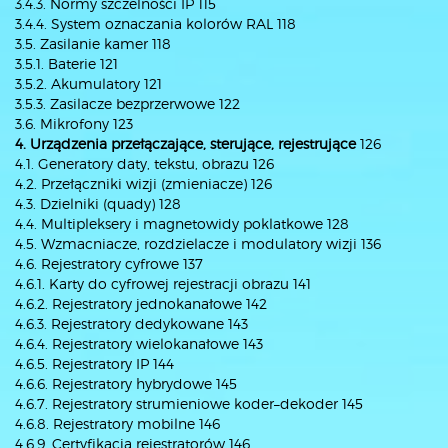
3.4.3. Normy szczelności IP 115
3.4.4. System oznaczania kolorów RAL 118
3.5. Zasilanie kamer 118
3.5.1. Baterie 121
3.5.2. Akumulatory 121
3.5.3. Zasilacze bezprzerwowe 122
3.6. Mikrofony 123
4. Urządzenia przełączające, sterujące, rejestrujące
126
4.1. Generatory daty, tekstu, obrazu 126
4.2. Przełączniki wizji (zmieniacze) 126
4.3. Dzielniki (quady) 128
4.4. Multipleksery i magnetowidy poklatkowe 128
4.5. Wzmacniacze, rozdzielacze i modulatory wizji 136
4.6. Rejestratory cyfrowe 137
4.6.1. Karty do cyfrowej rejestracji obrazu 141
4.6.2. Rejestratory jednokanałowe 142
4.6.3. Rejestratory dedykowane 143
4.6.4. Rejestratory wielokanałowe 143
4.6.5. Rejestratory IP 144
4.6.6. Rejestratory hybrydowe 145
4.6.7. Rejestratory strumieniowe koder–dekoder 145
4.6.8. Rejestratory mobilne 146
4.6.9. Certyfikacja rejestratorów 146