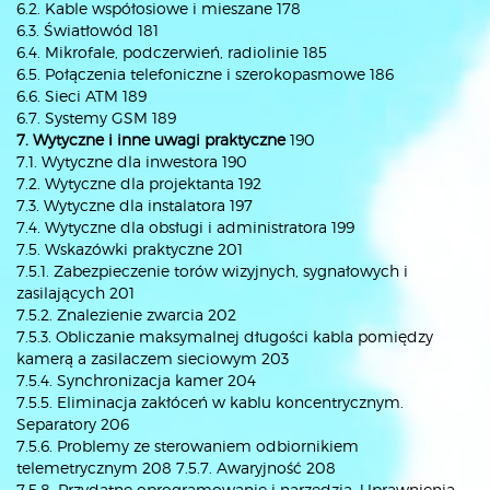
6.2. Kable współosiowe i mieszane 178
6.3. Światłowód 181
6.4. Mikrofale, podczerwień, radiolinie 185
6.5. Połączenia telefoniczne i szerokopasmowe 186
6.6. Sieci ATM 189
6.7. Systemy GSM 189
7. Wytyczne i inne uwagi praktyczne
190
7.1. Wytyczne dla inwestora 190
7.2. Wytyczne dla projektanta 192
7.3. Wytyczne dla instalatora 197
7.4. Wytyczne dla obsługi i administratora 199
7.5. Wskazówki praktyczne 201
7.5.1. Zabezpieczenie torów wizyjnych, sygnałowych i
zasilających 201
7.5.2. Znalezienie zwarcia 202
7.5.3. Obliczanie maksymalnej długości kabla pomiędzy
kamerą a zasilaczem sieciowym 203
7.5.4. Synchronizacja kamer 204
7.5.5. Eliminacja zakłóceń w kablu koncentrycznym.
Separatory 206
7.5.6. Problemy ze sterowaniem odbiornikiem
telemetrycznym 208 7.5.7. Awaryjność 208
7.5.8. Przydatne oprogramowanie i narzędzia. Uprawnienia