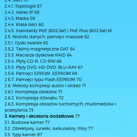
2.4.1. Topologie 57
2.4.2. Adres IP 58
2.4.3. Maska 59
2.4.4. Klasa sieci 60
2.4.5. Standardy PoE (802.3af) i PoE Plus (802.3at) 61
2.5. Nośniki danych, pamięci masowe 62
2.5.1. Dyski twarde 63
2.5.2. Taśmy magnetyczne DAT 64
2.5.3. Macierze dyskowe RAID 64
2.5.4. Płyty CD-R, CD-RW 66
2.5.5. Płyty DVD, HD DVD, BLU-RAY 67
2.5.6. Pamięci EPROM, EEPROM 69
2.5.7. Pamięci typu Flash EEPROM 70
2.6. Metody kompresji audio i wideo 71
2.6.1. Kompresja obrazów 71
2.6.2. Kompresja dźwięku 72
2.6.3. Kompresja obrazów ruchomych, multimediów i
przesyłania 73
3. Kamery i akcesoria dodatkowe
77
3.1. Budowa kamer 77
3.2. Obiektywy, lunetki, kalkulatory, filtry 77
3.3. Typy kamer 87