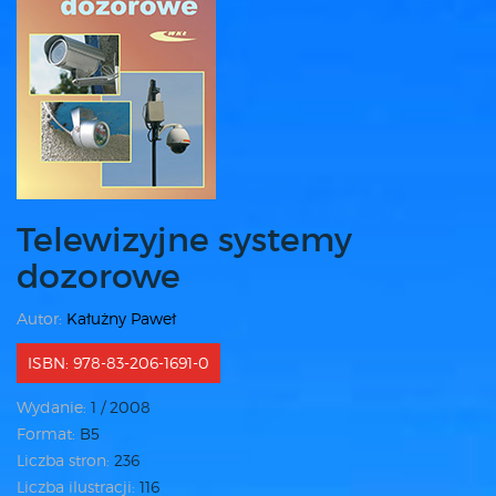
Telewizyjne systemy
dozorowe
Autor:
Kałużny Paweł
ISBN: 978-83-206-1691-0
Wydanie:
1 / 2008
Format:
B5
Liczba stron:
236
Liczba ilustracji:
116