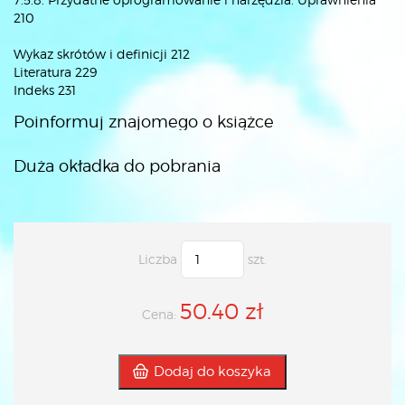
210
Wykaz skrótów i definicji 212
Literatura 229
Indeks 231
Poinformuj znajomego o książce
Duża okładka do pobrania
Liczba
szt.
50.40 zł
Cena:
Dodaj do koszyka