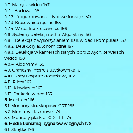
4.7. Matryce wideo 147
4.7.1. Budowa 148
4.7.2. Programowanie i typowe funkcje 150
4.7.3. Krosownice ręczne 155
4.7.4. Wirtualne krosownice 156
4.8. Systemy detekcji ruchu. Algorytmy 156
4.8.1. Detekcja z wykorzystaniem kart wideo i komputera 157
4.8.2. Detektory autonomiczne 157
4.8.3. Detekcja w kamerach stałych, obrotowych, serwerach
wideo 158
4.8.4. Algorytmy 158
4.9. Graficzny interfejs użytkownika 161
4.10. Szafy i osprzęt dodatkowy 162
4.11. Piloty 162
4.12. Klawiatury 163
4.13. Drukarki wideo 165
5. Monitory
166
5.1. Monitory kineskopowe CRT 166
5.2. Monitory plazmowe 173
5.3. Monitory płaskie LCD, TFT 174
6. Media transmisji sygnałów wizyjnych
176
6.1. Skrętka 176