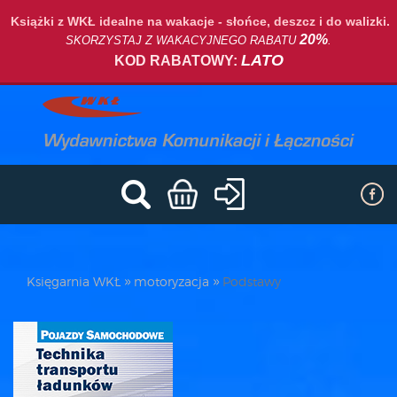
Książki z WKŁ idealne na wakacje - słońce, deszcz i do walizki.
20%
SKORZYSTAJ Z WAKACYJNEGO RABATU
.
LATO
KOD RABATOWY:
Księgarnia WKŁ
motoryzacja
Podstawy