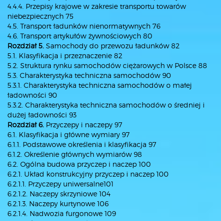
4.4.4. Przepisy krajowe w zakresie transportu towarów
niebezpiecznych 75
4.5. Transport ładunków nienormatywnych 76
4.6. Transport artykułów żywnościowych 80
Rozdział 5.
Samochody do przewozu ładunków 82
5.1. Klasyfikacja i przeznaczenie 82
5.2. Struktura rynku samochodów ciężarowych w Polsce 88
5.3. Charakterystyka techniczna samochodów 90
5.3.1. Charakterystyka techniczna samochodów o małej
ładowności 90
5.3.2. Charakterystyka techniczna samochodów o średniej i
dużej ładowności 93
Rozdział 6.
Przyczepy i naczepy 97
6.1. Klasyfikacja i główne wymiary 97
6.1.1. Podstawowe określenia i klasyfikacja 97
6.1.2. Określenie głównych wymiarów 98
6.2. Ogólna budowa przyczep i naczep 100
6.2.1. Układ konstrukcyjny przyczep i naczep 100
6.2.1.1. Przyczepy uniwersalne101
6.2.1.2. Naczepy skrzyniowe 104
6.2.1.3. Naczepy kurtynowe 106
6.2.1.4. Nadwozia furgonowe 109