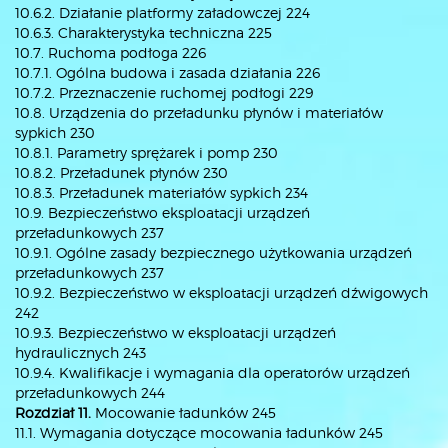
10.6.2. Działanie platformy załadowczej 224
10.6.3. Charakterystyka techniczna 225
10.7. Ruchoma podłoga 226
10.7.1. Ogólna budowa i zasada działania 226
10.7.2. Przeznaczenie ruchomej podłogi 229
10.8. Urządzenia do przeładunku płynów i materiałów
sypkich 230
10.8.1. Parametry sprężarek i pomp 230
10.8.2. Przeładunek płynów 230
10.8.3. Przeładunek materiałów sypkich 234
10.9. Bezpieczeństwo eksploatacji urządzeń
przeładunkowych 237
10.9.1. Ogólne zasady bezpiecznego użytkowania urządzeń
przeładunkowych 237
10.9.2. Bezpieczeństwo w eksploatacji urządzeń dźwigowych
242
10.9.3. Bezpieczeństwo w eksploatacji urządzeń
hydraulicznych 243
10.9.4. Kwalifikacje i wymagania dla operatorów urządzeń
przeładunkowych 244
Rozdział 11.
Mocowanie ładunków 245
11.1. Wymagania dotyczące mocowania ładunków 245