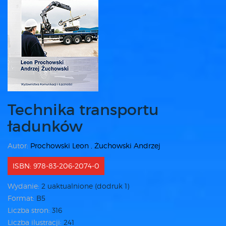
Technika transportu
ładunków
Autor:
Prochowski Leon
,
Żuchowski Andrzej
ISBN: 978-83-206-2074-0
Wydanie:
2 uaktualnione (dodruk 1)
Format:
B5
Liczba stron:
316
Liczba ilustracji:
241