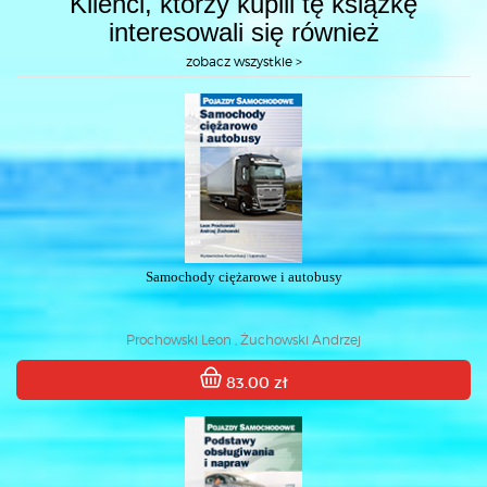
Klienci, którzy kupili tę książkę
interesowali się również
zobacz wszystkie >
Samochody ciężarowe i autobusy
Prochowski Leon , Żuchowski Andrzej
83.00 zł