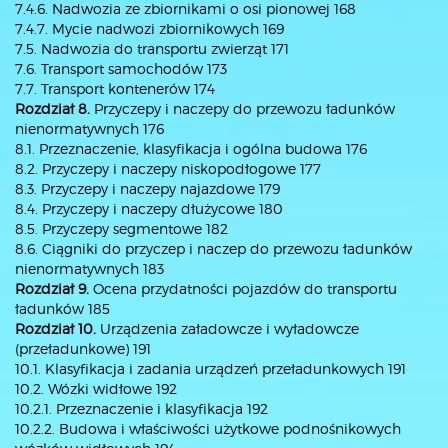
7.4.6. Nadwozia ze zbiornikami o osi pionowej 168
7.4.7. Mycie nadwozi zbiornikowych 169
7.5. Nadwozia do transportu zwierząt 171
7.6. Transport samochodów 173
7.7. Transport kontenerów 174
Rozdział 8.
Przyczepy i naczepy do przewozu ładunków
nienormatywnych 176
8.1. Przeznaczenie, klasyfikacja i ogólna budowa 176
8.2. Przyczepy i naczepy niskopodłogowe 177
8.3. Przyczepy i naczepy najazdowe 179
8.4. Przyczepy i naczepy dłużycowe 180
8.5. Przyczepy segmentowe 182
8.6. Ciągniki do przyczep i naczep do przewozu ładunków
nienormatywnych 183
Rozdział 9.
Ocena przydatności pojazdów do transportu
ładunków 185
Rozdział 10.
Urządzenia załadowcze i wyładowcze
(przeładunkowe) 191
10.1. Klasyfikacja i zadania urządzeń przeładunkowych 191
10.2. Wózki widłowe 192
10.2.1. Przeznaczenie i klasyfikacja 192
10.2.2. Budowa i właściwości użytkowe podnośnikowych