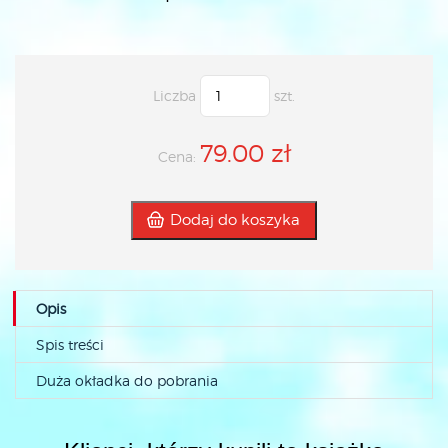
Liczba
szt.
79.00 zł
Cena:
Dodaj do koszyka
Opis
Spis treści
Duża okładka do pobrania