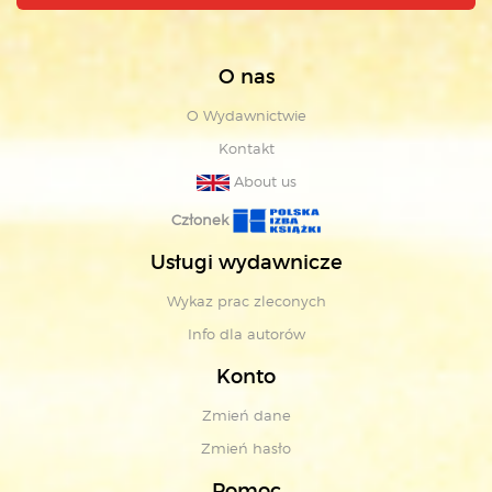
O nas
O Wydawnictwie
Kontakt
About us
Członek
Usługi wydawnicze
Wykaz prac zleconych
Info dla autorów
Konto
Zmień dane
Zmień hasło
Pomoc