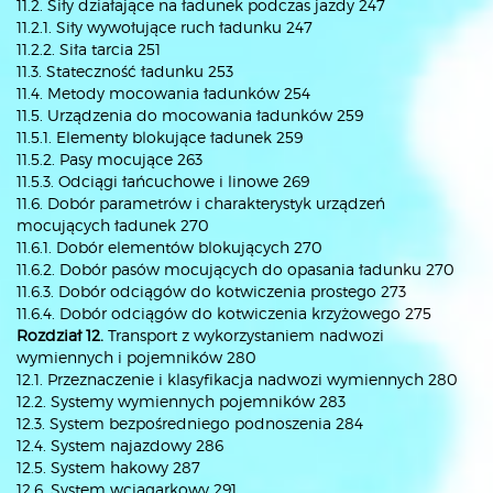
11.2. Siły działające na ładunek podczas jazdy 247
11.2.1. Siły wywołujące ruch ładunku 247
11.2.2. Siła tarcia 251
11.3. Stateczność ładunku 253
11.4. Metody mocowania ładunków 254
11.5. Urządzenia do mocowania ładunków 259
11.5.1. Elementy blokujące ładunek 259
11.5.2. Pasy mocujące 263
11.5.3. Odciągi łańcuchowe i linowe 269
11.6. Dobór parametrów i charakterystyk urządzeń
mocujących ładunek 270
11.6.1. Dobór elementów blokujących 270
11.6.2. Dobór pasów mocujących do opasania ładunku 270
11.6.3. Dobór odciągów do kotwiczenia prostego 273
11.6.4. Dobór odciągów do kotwiczenia krzyżowego 275
Rozdział 12.
Transport z wykorzystaniem nadwozi
wymiennych i pojemników 280
12.1. Przeznaczenie i klasyfikacja nadwozi wymiennych 280
12.2. Systemy wymiennych pojemników 283
12.3. System bezpośredniego podnoszenia 284
12.4. System najazdowy 286
12.5. System hakowy 287
12.6. System wciągarkowy 291