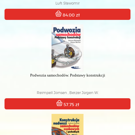
Luft Sławomir
84.00 zł
Podwozia samochodów. Podstawy konstrukcji
Reimpell Jörnsen , Betzer Jürgen W.
57.75 zł