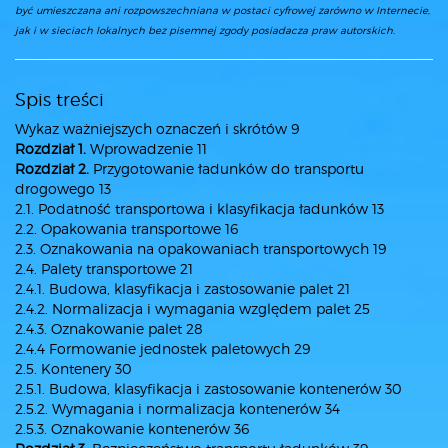
być umieszczana ani rozpowszechniana w postaci cyfrowej zarówno w Internecie,
jak i w sieciach lokalnych bez pisemnej zgody posiadacza praw autorskich.
Spis treści
Wykaz ważniejszych oznaczeń i skrótów 9
Rozdział 1.
Wprowadzenie 11
Rozdział 2.
Przygotowanie ładunków do transportu
drogowego 13
2.1. Podatność transportowa i klasyfikacja ładunków 13
2.2. Opakowania transportowe 16
2.3. Oznakowania na opakowaniach transportowych 19
2.4. Palety transportowe 21
2.4.1. Budowa, klasyfikacja i zastosowanie palet 21
2.4.2. Normalizacja i wymagania względem palet 25
2.4.3. Oznakowanie palet 28
2.4.4 Formowanie jednostek paletowych 29
2.5. Kontenery 30
2.5.1. Budowa, klasyfikacja i zastosowanie kontenerów 30
2.5.2. Wymagania i normalizacja kontenerów 34
2.5.3. Oznakowanie kontenerów 36