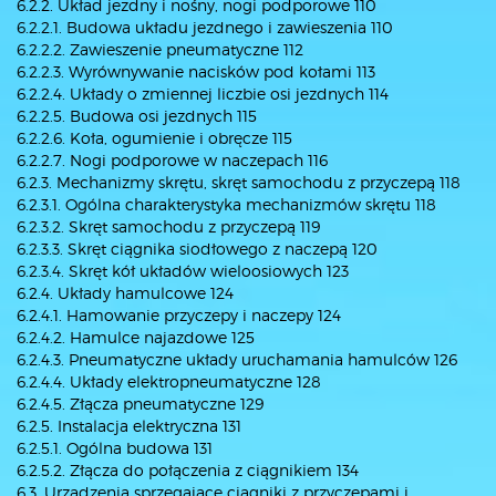
6.2.2. Układ jezdny i nośny, nogi podporowe 110
6.2.2.1. Budowa układu jezdnego i zawieszenia 110
6.2.2.2. Zawieszenie pneumatyczne 112
6.2.2.3. Wyrównywanie nacisków pod kołami 113
6.2.2.4. Układy o zmiennej liczbie osi jezdnych 114
6.2.2.5. Budowa osi jezdnych 115
6.2.2.6. Koła, ogumienie i obręcze 115
6.2.2.7. Nogi podporowe w naczepach 116
6.2.3. Mechanizmy skrętu, skręt samochodu z przyczepą 118
6.2.3.1. Ogólna charakterystyka mechanizmów skrętu 118
6.2.3.2. Skręt samochodu z przyczepą 119
6.2.3.3. Skręt ciągnika siodłowego z naczepą 120
6.2.3.4. Skręt kół układów wieloosiowych 123
6.2.4. Układy hamulcowe 124
6.2.4.1. Hamowanie przyczepy i naczepy 124
6.2.4.2. Hamulce najazdowe 125
6.2.4.3. Pneumatyczne układy uruchamania hamulców 126
6.2.4.4. Układy elektropneumatyczne 128
6.2.4.5. Złącza pneumatyczne 129
6.2.5. Instalacja elektryczna 131
6.2.5.1. Ogólna budowa 131
6.2.5.2. Złącza do połączenia z ciągnikiem 134
6.3. Urządzenia sprzęgające ciągniki z przyczepami i