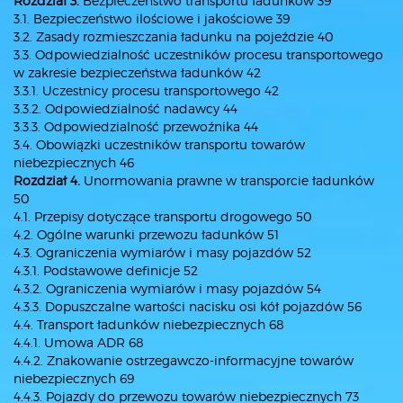
Rozdział 3.
Bezpieczeństwo transportu ładunków 39
3.1. Bezpieczeństwo ilościowe i jakościowe 39
3.2. Zasady rozmieszczania ładunku na pojeździe 40
3.3. Odpowiedzialność uczestników procesu transportowego
w zakresie bezpieczeństwa ładunków 42
3.3.1. Uczestnicy procesu transportowego 42
3.3.2. Odpowiedzialność nadawcy 44
3.3.3. Odpowiedzialność przewoźnika 44
3.4. Obowiązki uczestników transportu towarów
niebezpiecznych 46
Rozdział 4.
Unormowania prawne w transporcie ładunków
50
4.1. Przepisy dotyczące transportu drogowego 50
4.2. Ogólne warunki przewozu ładunków 51
4.3. Ograniczenia wymiarów i masy pojazdów 52
4.3.1. Podstawowe definicje 52
4.3.2. Ograniczenia wymiarów i masy pojazdów 54
4.3.3. Dopuszczalne wartości nacisku osi kół pojazdów 56
4.4. Transport ładunków niebezpiecznych 68
4.4.1. Umowa ADR 68
4.4.2. Znakowanie ostrzegawczo-informacyjne towarów
niebezpiecznych 69
4.4.3. Pojazdy do przewozu towarów niebezpiecznych 73