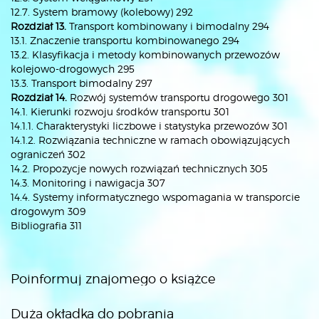
12.7. System bramowy (kolebowy) 292
Rozdział 13.
Transport kombinowany i bimodalny 294
13.1. Znaczenie transportu kombinowanego 294
13.2. Klasyfikacja i metody kombinowanych przewozów
kolejowo-drogowych 295
13.3. Transport bimodalny 297
Rozdział 14.
Rozwój systemów transportu drogowego 301
14.1. Kierunki rozwoju środków transportu 301
14.1.1. Charakterystyki liczbowe i statystyka przewozów 301
14.1.2. Rozwiązania techniczne w ramach obowiązujących
ograniczeń 302
14.2. Propozycje nowych rozwiązań technicznych 305
14.3. Monitoring i nawigacja 307
14.4. Systemy informatycznego wspomagania w transporcie
drogowym 309
Bibliografia 311
Poinformuj znajomego o książce
Duża okładka do pobrania