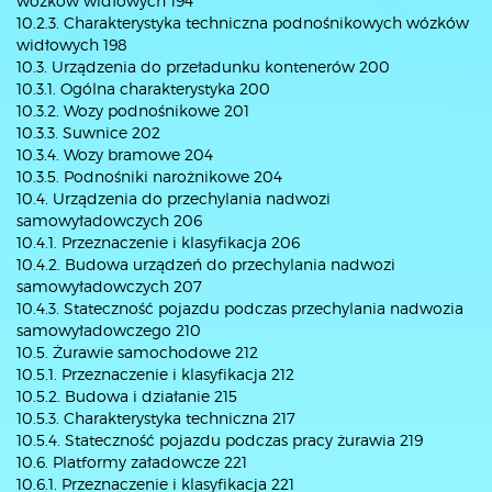
wózków widłowych 194
10.2.3. Charakterystyka techniczna podnośnikowych wózków
widłowych 198
10.3. Urządzenia do przeładunku kontenerów 200
10.3.1. Ogólna charakterystyka 200
10.3.2. Wozy podnośnikowe 201
10.3.3. Suwnice 202
10.3.4. Wozy bramowe 204
10.3.5. Podnośniki narożnikowe 204
10.4. Urządzenia do przechylania nadwozi
samowyładowczych 206
10.4.1. Przeznaczenie i klasyfikacja 206
10.4.2. Budowa urządzeń do przechylania nadwozi
samowyładowczych 207
10.4.3. Stateczność pojazdu podczas przechylania nadwozia
samowyładowczego 210
10.5. Żurawie samochodowe 212
10.5.1. Przeznaczenie i klasyfikacja 212
10.5.2. Budowa i działanie 215
10.5.3. Charakterystyka techniczna 217
10.5.4. Stateczność pojazdu podczas pracy żurawia 219
10.6. Platformy załadowcze 221
10.6.1. Przeznaczenie i klasyfikacja 221