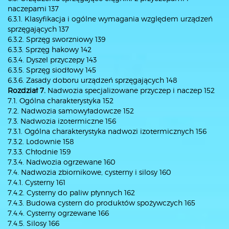
naczepami 137
6.3.1. Klasyfikacja i ogólne wymagania względem urządzeń
sprzęgających 137
6.3.2. Sprzęg sworzniowy 139
6.3.3. Sprzęg hakowy 142
6.3.4. Dyszel przyczepy 143
6.3.5. Sprzęg siodłowy 145
6.3.6. Zasady doboru urządzeń sprzęgających 148
Rozdział 7.
Nadwozia specjalizowane przyczep i naczep 152
7.1. Ogólna charakterystyka 152
7.2. Nadwozia samowyładowcze 152
7.3. Nadwozia izotermiczne 156
7.3.1. Ogólna charakterystyka nadwozi izotermicznych 156
7.3.2. Lodownie 158
7.3.3. Chłodnie 159
7.3.4. Nadwozia ogrzewane 160
7.4. Nadwozia zbiornikowe, cysterny i silosy 160
7.4.1. Cysterny 161
7.4.2. Cysterny do paliw płynnych 162
7.4.3. Budowa cystern do produktów spożywczych 165
7.4.4. Cysterny ogrzewane 166
7.4.5. Silosy 166