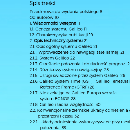
Spis treści
Przedmowa do wydania polskiego 8
Od autorów 10
1.
Wiadomości wstępne
11
1.1. Geneza systemu Galileo 11
1.2. Charakterystyka publikacji 19
2.
Opis techniczny systemu
21
2.1. Opis ogólny systemu Galileo 21
2.1.1. Wprowadzenie do nawigacji satelitarnej 21
2.1.2. System Galileo 22
2.1.3. Określanie położenia i dokładność prognoz 
2.1.4. Różnicowy system nawigacyjny 25
2.1.5. Usługi świadczone przez system Galileo 26
2.1.6. Galileo System Time (GST) i Galileo Terrestrial
Reference Frame (GTRF) 28
2.1.7. Nie czekając na Galileo Europa wdraża
system EGNOS 28
2.1.8. Galileo i teoria względności 30
2.2. Konwencjonalne ziemskie układy odniesienia
przestrzeni i czasu 32
2.2.1. Układy odniesienia wykorzystywane przy usta
położenia 33