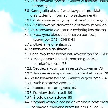
3.5. Zastosowania systemu Galileo w telekomunika
ruchomej 61
3.6. Kartografia obszarów lądowych i morskich
oraz systemy informacji przestrzennej 64
3.6.1. Zastosowania dotyczące obszarów lądowych
3.6.2. Zastosowania dotyczące obszarów morskich
3.7. Zastosowania związane z techniką kosmiczną
3.7.1. Precyzyjne określanie orbit za pomocą
systemów GPS i GNSS 68
3.7.2. Określanie orientacji 73
4.
Zastosowania naukowe
75
4.1. Podstawy zastosowań naukowych systemu GN
4.2. Układy odniesienia dla potrzeb geodezji
i pomiarów czasu 78
4.2.1. Geodezja kosmiczna i jej zastosowania 78
4.2.2. Tworzenie i rozpowszechnianie skal czasu 79
4.3. Zastosowania systemu Galileo w geofizyce 84
4.3.1. Ruch obrotowy Ziemi 84
4.3.2. Geoida i oceanografia 85
4.3.3. Pomiary deformacji 89
4.3.4. Środowisko lądowe 89
4.4. Czynniki wpływające na dokładność oraz możl
poprawy oferowane przez system Galileo 92