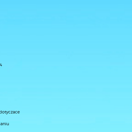
24
 dotyczace
laniu