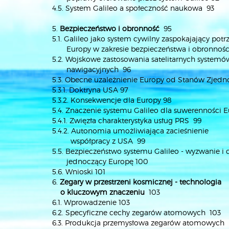
4.5. System Galileo a społeczność naukowa 93
5.
Bezpieczeństwo i obronność
95
5.1. Galileo jako system cywilny zaspokajający potr
Europy w zakresie bezpieczeństwa i obronnośc
5.2. Wojskowe zastosowania satelitarnych systemó
nawigacyjnych 96
5.3. Obecne uzależnienie Europy od Stanów Zjed
5.3.1. Doktryna USA 97
5.3.2. Konsekwencje dla Europy 98
5.4. Znaczenie systemu Galileo dla suwerenności 
5.4.1. Zwięzła charakterystyka usług PRS 99
5.4.2. Autonomia umożliwiająca zacieśnienie
współpracy z USA 99
5.5. Bezpieczeństwo systemu Galileo - wyzwanie i 
jednoczący Europę 100
5.6. Wnioski 101
6.
Zegary w przestrzeni kosmicznej - technologia
o kluczowym znaczeniu
103
6.1. Wprowadzenie 103
6.2. Specyficzne cechy zegarów atomowych 103
6.3. Produkcja przemysłowa zegarów atomowych