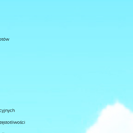
lotów
acyjnych
zęstotliwości