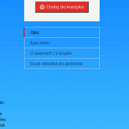
Dodaj do koszyka
Opis
Spis treści
O autorach / z książki
Duża okładka do pobrania
go,
ie
ileo
zał