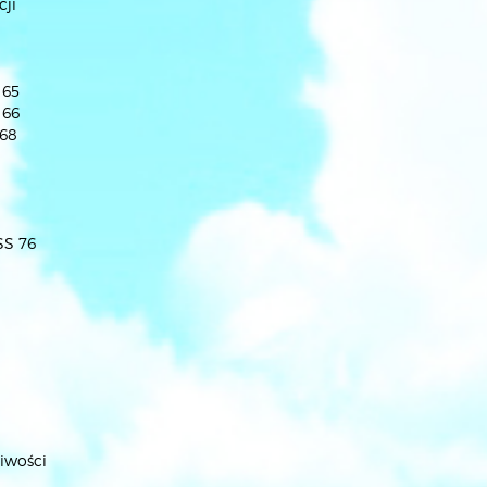
cji
 65
 66
 68
SS 76
iwości