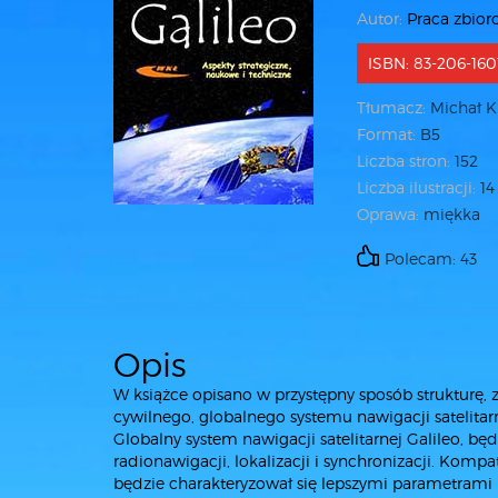
Autor:
Praca zbio
ISBN: 83-206-160
Tłumacz:
Michał K
Format:
B5
Liczba stron:
152
Liczba ilustracji:
14
Oprawa:
miękka
Polecam: 43
Opis
W książce opisano w przystępny sposób strukturę,
cywilnego, globalnego systemu nawigacji satelitarn
Globalny system nawigacji satelitarnej Galileo, b
radionawigacji, lokalizacji i synchronizacji. Komp
będzie charakteryzował się lepszymi parametrami p