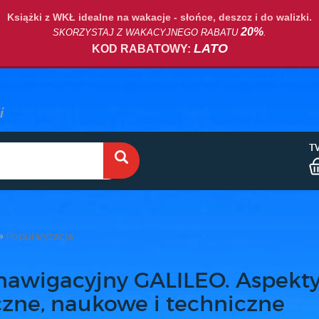
Książki z WKŁ idealne na wakacje - słońce, deszcz i do walizki.
20%
SKORZYSTAJ Z WAKACYJNEGO RABATU
.
LATO
KOD RABATOWY:
T
Popularyzacja
nawigacyjny GALILEO. Aspekt
czne, naukowe i techniczne