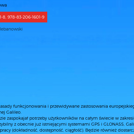
rowa
1-8, 978-83-206-1601-9
lebanowski
 zasady funkcjonowania i przewidywane zastosowania europejskie
ej Galileo.
ędzie zaspokajał potrzeby użytkowników na całym świecie w zakres
atybilny z obecnie już istniejącymi systemami GPS i GLONASS, Gal
racy (dokładność, dostępność, ciągłość). Będzie również dostarc