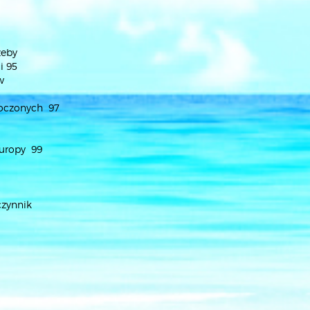
zeby
i 95
w
noczonych 97
Europy 99
czynnik