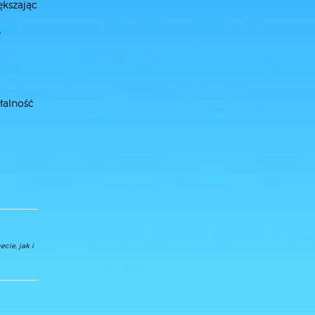
ększając
ę
łalność
cie, jak i