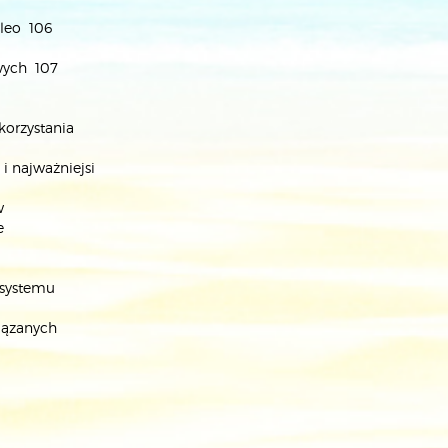
ileo 106
wych 107
korzystania
i najważniejsi
w
e
 systemu
iązanych