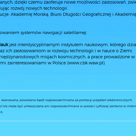
danych, dzięki czemu zaoferuje nowe możliwości zastosowań, zwi
ulując rozwój nowych technologii.
ytucje: Akademię Morską, Biuro Długości Geograficznej i Akademi
sowaniem systemów nawigacji satelitarnej.
Nauk
jest interdyscyplinarnym instytutem naukowym, którego dzia
z ich zastosowaniom w rozwoju technologii i w nauce o Ziemi.
międzynarodowych misjach kosmicznych, a prace prowadzone w
ymi zainteresowaniami w Polsce (
www.cbk.waw.pl
).
a, kserowana, powielana bądź rozpowszechniana za pomocą urządzeń elektronicznych,
ż nie może być umieszczana ani rozpowszechniana w postaci cyfrowej zarówno w Interne
h.