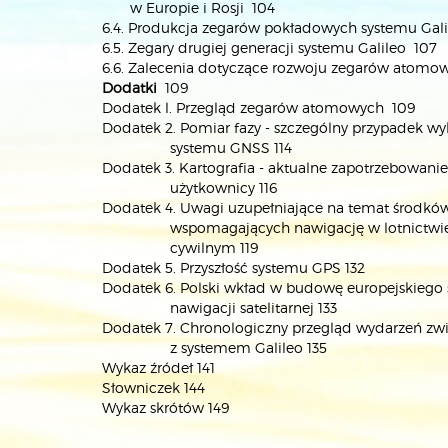
w Europie i Rosji 104
6.4. Produkcja zegarów pokładowych systemu Gal
6.5. Zegary drugiej generacji systemu Galileo 107
6.6. Zalecenia dotyczące rozwoju zegarów atomo
Dodatki
109
Dodatek l. Przegląd zegarów atomowych 109
Dodatek 2. Pomiar fazy - szczególny przypadek wy
systemu GNSS 114
Dodatek 3. Kartografia - aktualne zapotrzebowanie 
użytkownicy 116
Dodatek 4. Uwagi uzupełniające na temat środkó
wspomagających nawigację w lotnictwi
cywilnym 119
Dodatek 5. Przyszłość systemu GPS 132
Dodatek 6. Polski wkład w budowę europejskiego
nawigacji satelitarnej 133
Dodatek 7. Chronologiczny przegląd wydarzeń zw
z systemem Galileo 135
Wykaz źródeł 141
Słowniczek 144
Wykaz skrótów 149