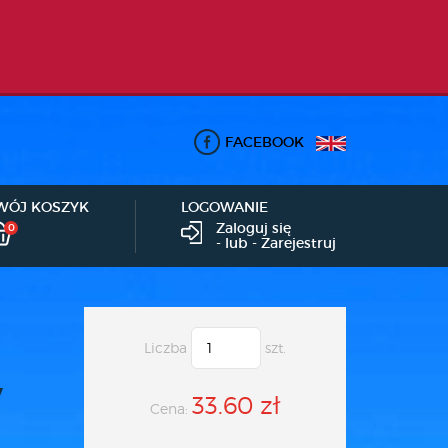
FACEBOOK
WÓJ KOSZYK
LOGOWANIE
Zaloguj się
0
- lub -
Zarejestruj
Liczba
szt.
y
33.60 zł
Cena: