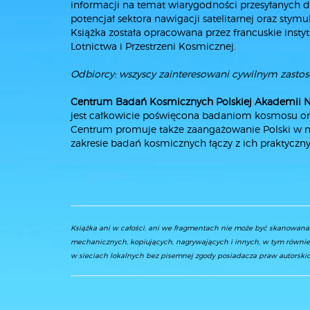
informacji na temat wiarygodności przesyłanych 
potencjał sektora nawigacji satelitarnej oraz stym
Książka została opracowana przez francuskie inst
Lotnictwa i Przestrzeni Kosmicznej.
Odbiorcy: wszyscy zainteresowani cywilnym zasto
Centrum Badań Kosmicznych Polskiej Akademii 
jest całkowicie poświęcona badaniom kosmosu ora
Centrum promuje także zaangażowanie Polski w 
zakresie badań kosmicznych łączy z ich praktyczn
Książka ani w całości, ani we fragmentach nie może być skanowan
mechanicznych, kopiujących, nagrywających i innych, w tym równie
w sieciach lokalnych bez pisemnej zgody posiadacza praw autorskic