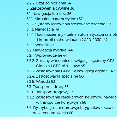
2.2.2. Czas odniesienia 34
3.
Zastosowania cywilne
36
3.1. Nawigacja lotnicza 36
3.1.1. Aktualne parametry lotu 37
3.1.2. Systemy lądowania stosowane obecnie 37
3.1.3. Nawigacja 41
3.1.4. Ruch naziemny - pełna automatyzacja samo
i kontroli ruchu w latach 2020-2030 42
3.1.5. Wnioski 43
3.2. Nawigacja morska 44
3.2.1. Wprowadzenie 44
3.2.2. Zmiany w technice nawigacji - systemy GPS,
Glonass i GPS różnicowy 45
3.2.3. Zastosowania GNSS w nawigacji ogólnej 47
3.2.4. Zastosowania specjalne 50
3.2.5. Wnioski 53
3.3. Transport lądowy 53
3.3.1. Transport drogowy 53
3.3.2. Zastosowania satelitarnych systemów nawig
w transporcie kolejowym 58
3.4. Dystrybucja standardowych sygnałów czasu i c
oraz synchronizacja 60