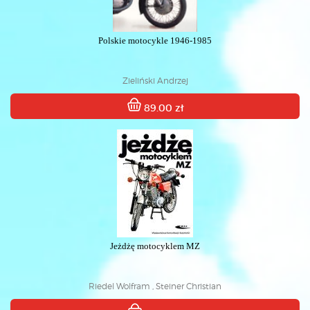
Polskie motocykle 1946-1985
Zieliński Andrzej
89.00 zł
Jeżdżę motocyklem MZ
Riedel Wolfram , Steiner Christian