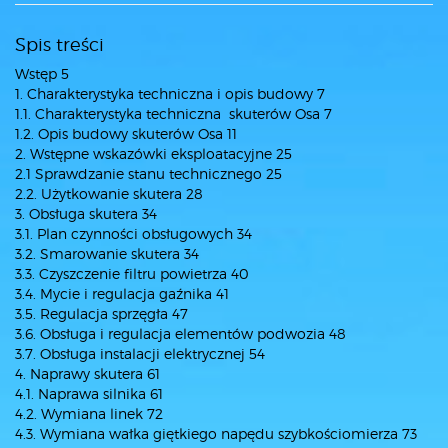
Spis treści
Wstęp 5
1. Charakterystyka techniczna i opis budowy 7
1.1. Charakterystyka techniczna skuterów Osa 7
1.2. Opis budowy skuterów Osa 11
2. Wstępne wskazówki eksploatacyjne 25
2.1 Sprawdzanie stanu technicznego 25
2.2. Użytkowanie skutera 28
3. Obsługa skutera 34
3.1. Plan czynności obsługowych 34
3.2. Smarowanie skutera 34
3.3. Czyszczenie filtru powietrza 40
3.4. Mycie i regulacja gaźnika 41
3.5. Regulacja sprzęgła 47
3.6. Obsługa i regulacja elementów podwozia 48
3.7. Obsługa instalacji elektrycznej 54
4. Naprawy skutera 61
4.1. Naprawa silnika 61
4.2. Wymiana linek 72
4.3. Wymiana wałka giętkiego napędu szybkościomierza 73