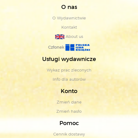
O nas
O Wydawnictwie
Kontakt
About us
Członek
Usługi wydawnicze
Wykaz prac zleconych
Info dla autorów
Konto
Zmień dane
Zmień hasło
Pomoc
Cennik dostawy