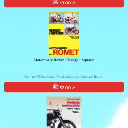
39.00 zł
Motorowery Romet. Obsługa i naprawa
Kociński Klaudiusz , Przybyła Jerzy , Jaruzel Edwin
52.00 zł