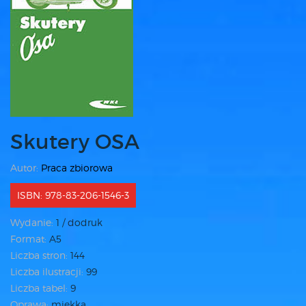
Skutery OSA
Autor:
Praca zbiorowa
ISBN: 978-83-206-1546-3
Wydanie:
1 / dodruk
Format:
A5
Liczba stron:
144
Liczba ilustracji:
99
Liczba tabel:
9
Oprawa:
miękka