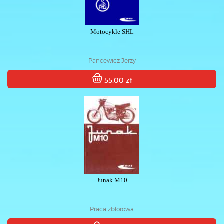
Motocykle SHL
Pancewicz Jerzy
55.00 zł
Junak M10
Praca zbiorowa