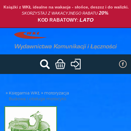
Książki z WKŁ idealne na wakacje - słońce, deszcz i do walizki.
20%
SKORZYSTAJ Z WAKACYJNEGO RABATU
.
LATO
KOD RABATOWY:
Księgarnia WKŁ
motoryzacja
Budowa i obsługa motocykli