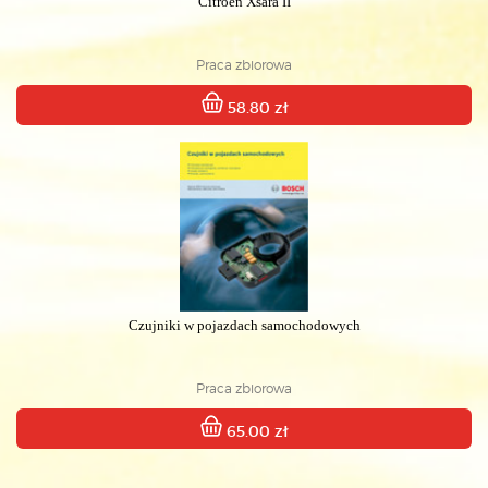
Citroën Xsara II
Praca zbiorowa
58.80 zł
Czujniki w pojazdach samochodowych
Praca zbiorowa
65.00 zł