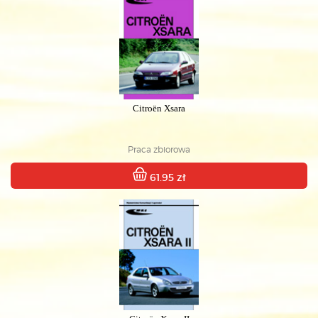
Citroën Xsara
Praca zbiorowa
61.95 zł