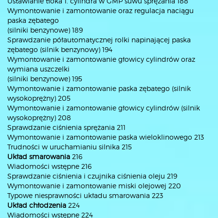
Ustawianie tłoka 1. cylindra w GMP suwu sprężania 188
Wymontowanie i zamontowanie oraz regulacja naciągu
paska zębatego
(silniki benzynowe) 189
Sprawdzanie półautomatycznej rolki napinającej paska
zębatego (silnik benzynowy) 194
Wymontowanie i zamontowanie głowicy cylindrów oraz
wymiana uszczelki
(silniki benzynowe) 195
Wymontowanie i zamontowanie paska zębatego (silnik
wysokoprężny) 205
Wymontowanie i zamontowanie głowicy cylindrów (silnik
wysokoprężny) 208
Sprawdzanie ciśnienia sprężania 211
Wymontowanie i zamontowanie paska wieloklinowego 213
Trudności w uruchamianiu silnika 215
Układ smarowania
216
Wiadomości wstępne 216
Sprawdzanie ciśnienia i czujnika ciśnienia oleju 219
Wymontowanie i zamontowanie miski olejowej 220
Typowe niesprawności układu smarowania 223
Układ chłodzenia
224
Wiadomości wstępne 224