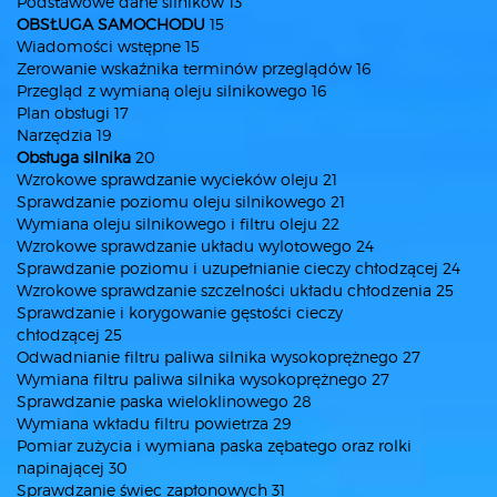
Podstawowe dane silników 13
OBSŁUGA SAMOCHODU
15
Wiadomości wstępne 15
Zerowanie wskaźnika terminów przeglądów 16
Przegląd z wymianą oleju silnikowego 16
Plan obsługi 17
Narzędzia 19
Obsługa silnika
20
Wzrokowe sprawdzanie wycieków oleju 21
Sprawdzanie poziomu oleju silnikowego 21
Wymiana oleju silnikowego i filtru oleju 22
Wzrokowe sprawdzanie układu wylotowego 24
Sprawdzanie poziomu i uzupełnianie cieczy chłodzącej 24
Wzrokowe sprawdzanie szczelności układu chłodzenia 25
Sprawdzanie i korygowanie gęstości cieczy
chłodzącej 25
Odwadnianie filtru paliwa silnika wysokoprężnego 27
Wymiana filtru paliwa silnika wysokoprężnego 27
Sprawdzanie paska wieloklinowego 28
Wymiana wkładu filtru powietrza 29
Pomiar zużycia i wymiana paska zębatego oraz rolki
napinającej 30
Sprawdzanie świec zapłonowych 31