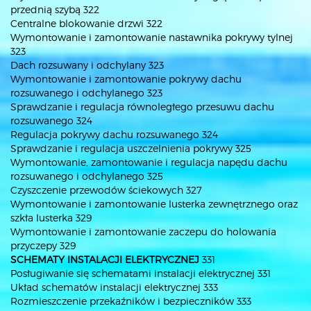
przednią szybą 322
Centralne blokowanie drzwi 322
Wymontowanie i zamontowanie nastawnika pokrywy tylnej
323
Dach rozsuwany i odchylany 323
Wymontowanie i zamontowanie pokrywy dachu
rozsuwanego i odchylanego 323
Sprawdzanie i regulacja równoległego przesuwu dachu
rozsuwanego 324
Regulacja pokrywy dachu rozsuwanego 324
Sprawdzanie i regulacja uszczelnienia pokrywy 325
Wymontowanie, zamontowanie i regulacja napędu dachu
rozsuwanego i odchylanego 325
Czyszczenie przewodów ściekowych 327
Wymontowanie i zamontowanie lusterka zewnętrznego oraz
szkła lusterka 329
Wymontowanie i zamontowanie zaczepu do holowania
przyczepy 329
SCHEMATY INSTALACJI ELEKTRYCZNEJ
331
Posługiwanie się schematami instalacji elektrycznej 331
Układ schematów instalacji elektrycznej 333
Rozmieszczenie przekaźników i bezpieczników 333