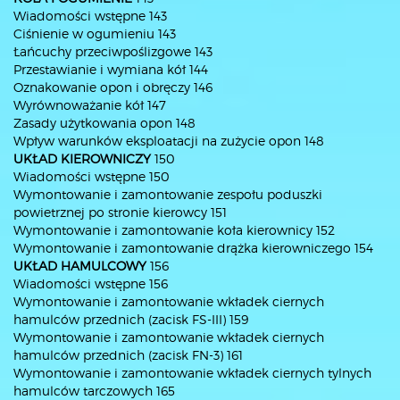
Wiadomości wstępne 143
Ciśnienie w ogumieniu 143
Łańcuchy przeciwpoślizgowe 143
Przestawianie i wymiana kół 144
Oznakowanie opon i obręczy 146
Wyrównoważanie kół 147
Zasady użytkowania opon 148
Wpływ warunków eksploatacji na zużycie opon 148
UKŁAD KIEROWNICZY
150
Wiadomości wstępne 150
Wymontowanie i zamontowanie zespołu poduszki
powietrznej po stronie kierowcy 151
Wymontowanie i zamontowanie koła kierownicy 152
Wymontowanie i zamontowanie drążka kierowniczego 154
UKŁAD HAMULCOWY
156
Wiadomości wstępne 156
Wymontowanie i zamontowanie wkładek ciernych
hamulców przednich (zacisk FS-III) 159
Wymontowanie i zamontowanie wkładek ciernych
hamulców przednich (zacisk FN-3) 161
Wymontowanie i zamontowanie wkładek ciernych tylnych
hamulców tarczowych 165