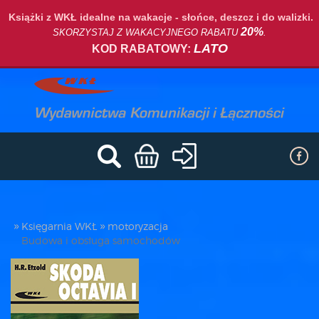
Książki z WKŁ idealne na wakacje - słońce, deszcz i do walizki.
20%
SKORZYSTAJ Z WAKACYJNEGO RABATU
.
LATO
KOD RABATOWY:
Księgarnia WKŁ
motoryzacja
Budowa i obsługa samochodów