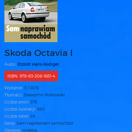
Skoda Octavia I
Autor:
Etzold Hans-Rüdiger
ISBN: 978-83-206-1651-4
Wydanie:
3 / 2015
Tłumacz:
Sławomir Polkowski
Liczba stron:
376
Liczba ilustracji:
583
Liczba tabel:
24
Seria:
Sam naprawiam samochód
Oprawa:
miękka