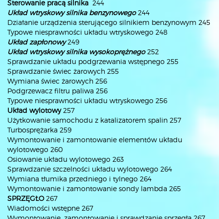
Sterowanie pracą silnika
244
Układ wtryskowy silnika benzynowego
244
Działanie urządzenia sterującego silnikiem benzynowym 245
Typowe niesprawności układu wtryskowego 248
Układ zapłonowy
249
Układ wtryskowy silnika wysokoprężnego
252
Sprawdzanie układu podgrzewania wstępnego 255
Sprawdzanie świec żarowych 255
Wymiana świec żarowych 256
Podgrzewacz filtru paliwa 256
Typowe niesprawności układu wtryskowego 256
Układ wylotowy
257
Użytkowanie samochodu z katalizatorem spalin 257
Turbosprężarka 259
Wymontowanie i zamontowanie elementów układu
wylotowego 260
Osiowanie układu wylotowego 263
Sprawdzanie szczelności układu wylotowego 264
Wymiana tłumika przedniego i tylnego 264
Wymontowanie i zamontowanie sondy lambda 265
SPRZĘGŁO
267
Wiadomości wstępne 267
Wymontowanie, zamontowanie i sprawdzanie sprzęgła 267