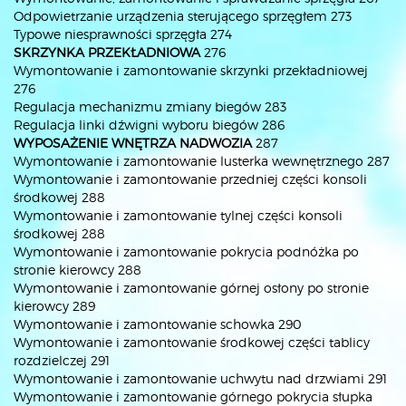
Odpowietrzanie urządzenia sterującego sprzęgłem 273
Typowe niesprawności sprzęgła 274
SKRZYNKA PRZEKŁADNIOWA
276
Wymontowanie i zamontowanie skrzynki przekładniowej
276
Regulacja mechanizmu zmiany biegów 283
Regulacja linki dźwigni wyboru biegów 286
WYPOSAŻENIE WNĘTRZA NADWOZIA
287
Wymontowanie i zamontowanie lusterka wewnętrznego 287
Wymontowanie i zamontowanie przedniej części konsoli
środkowej 288
Wymontowanie i zamontowanie tylnej części konsoli
środkowej 288
Wymontowanie i zamontowanie pokrycia podnóżka po
stronie kierowcy 288
Wymontowanie i zamontowanie górnej osłony po stronie
kierowcy 289
Wymontowanie i zamontowanie schowka 290
Wymontowanie i zamontowanie środkowej części tablicy
rozdzielczej 291
Wymontowanie i zamontowanie uchwytu nad drzwiami 291
Wymontowanie i zamontowanie górnego pokrycia słupka