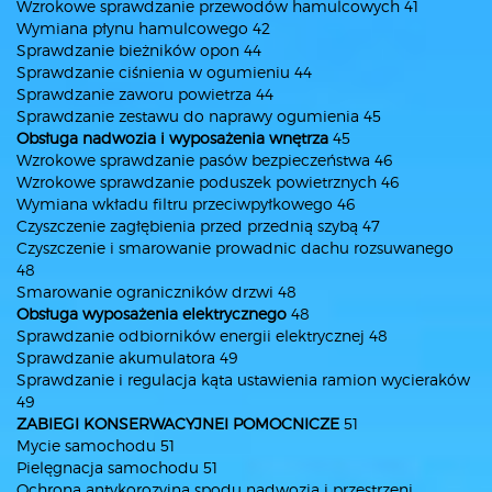
Wzrokowe sprawdzanie przewodów hamulcowych 41
Wymiana płynu hamulcowego 42
Sprawdzanie bieżników opon 44
Sprawdzanie ciśnienia w ogumieniu 44
Sprawdzanie zaworu powietrza 44
Sprawdzanie zestawu do naprawy ogumienia 45
Obsługa nadwozia i wyposażenia wnętrza
45
Wzrokowe sprawdzanie pasów bezpieczeństwa 46
Wzrokowe sprawdzanie poduszek powietrznych 46
Wymiana wkładu filtru przeciwpyłkowego 46
Czyszczenie zagłębienia przed przednią szybą 47
Czyszczenie i smarowanie prowadnic dachu rozsuwanego
48
Smarowanie ograniczników drzwi 48
Obsługa wyposażenia elektrycznego
48
Sprawdzanie odbiorników energii elektrycznej 48
Sprawdzanie akumulatora 49
Sprawdzanie i regulacja kąta ustawienia ramion wycieraków
49
ZABIEGI KONSERWACYJNEI POMOCNICZE
51
Mycie samochodu 51
Pielęgnacja samochodu 51
Ochrona antykorozyjna spodu nadwozia i przestrzeni