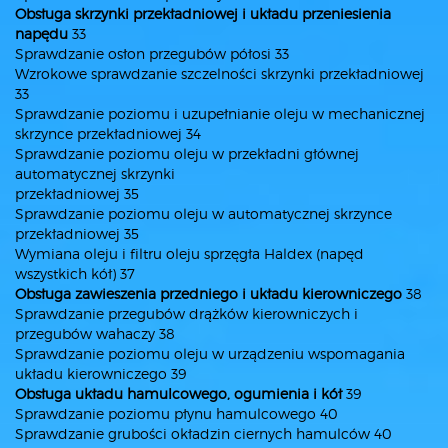
Obsługa skrzynki przekładniowej i układu przeniesienia
napędu
33
Sprawdzanie osłon przegubów półosi 33
Wzrokowe sprawdzanie szczelności skrzynki przekładniowej
33
Sprawdzanie poziomu i uzupełnianie oleju w mechanicznej
skrzynce przekładniowej 34
Sprawdzanie poziomu oleju w przekładni głównej
automatycznej skrzynki
przekładniowej 35
Sprawdzanie poziomu oleju w automatycznej skrzynce
przekładniowej 35
Wymiana oleju i filtru oleju sprzęgła Haldex (napęd
wszystkich kół) 37
Obsługa zawieszenia przedniego i układu kierowniczego
38
Sprawdzanie przegubów drążków kierowniczych i
przegubów wahaczy 38
Sprawdzanie poziomu oleju w urządzeniu wspomagania
układu kierowniczego 39
Obsługa układu hamulcowego, ogumienia i kół
39
Sprawdzanie poziomu płynu hamulcowego 40
Sprawdzanie grubości okładzin ciernych hamulców 40