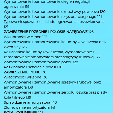
Wymontowanie i zamontowanie cięgien regulacji
ogrzewania 119
Wymontowanie i zamontowanie dmuchawy powietrza 120
Wymontowanie i zamontowanie rezystora wstępnego 121
Typowe niesprawności układu ogrzewania i przewietrzania
121
ZAWIESZENIE PRZEDNIE I PÓŁOSIE NAPĘDOWE
123
Wiadomości wstępne 123
Wymontowanie i zamontowanie kolumny zawieszenia oraz
zwrotnicy 125
Rozkładanie kolumny zawieszenia, wymontowanie i
zamontowanie amortyzatora oraz sprężyny śrubowej 127
Wymontowanie i zamontowanie półosi 128
Rozkładanie i składanie półosi 130
ZAWIESZENIE TYLNE
136
Wiadomości wstępne 136
Wymontowanie i zamontowanie sprężyny śrubowej oraz
amortyzatora 138
Wymontowanie i zamontowanie zespołu łożyska oraz piasty
koła tylnego 139
Sprawdzanie amortyzatora 140
Złomowanie amortyzatora 141
KOŁA I OGUMIENIE
143