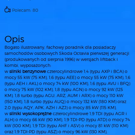
Polecam: 80
Opis
Bogato ilustrowany, fachowy poradnik dla posiadaczy
samochodów osobowych Skoda Octavia pierwszej generacji
(produkowanych od sierpnia 1996) w wersjach liftback i
kombi, wyposażonych:
w
silniki benzynowe
czterocylindrowe 1,4 (typu AXP i BCA) o
mocy 55 kW (75 KM), 1,6 (typu AEE) o mocy 55 kW (75 KM), 1,6
(typu AEH i AKL) o mocy 74 kW (100 KM), 1,6 (typu AVU i BFQ)
o mocy 75 kW (102 KM), 1,8 (typu AGN) o mocy 92 kW (125
KM), 1,8 turbo (typu AGU, ARZ, AUM i ARX) o mocy 110 kW
(150 KM), 1,8 turbo (typu AUQ) o mocy 132 kW (180 KM) oraz
2,0 (typu AQY, APK, AZH i AZJ) o mocy 85 kW (115 KM),
w
silniki wysokoprężne
czterocylindrowe 1,9 TDI (typu AGR i
ALH) o mocy 66 kW (90 KM), 1,9 TDI-PD (typu ATD) o mocy 74
kW (100 KM), 1,9 TDI (typu AHF i ASV) o mocy 81 kW (110 KM)
oraz 1,9 TDI-PD (typu ASZ) o mocy 96 kW (130 KM),