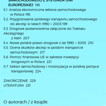
SAMOCHODOWEGO Z SYSTEMEM UNII
EUROPEJSKIEJ
195
5.1. Analiza ekonomiczna sektora samochodowego
w Polsce 195
5.2. Przygotowanie polskiego transportu samochodowego
do akcesji w latach 1990 + 2003 199
5.3. Drogowe postanowienia załączone do Traktatu
Akcesyjnego
z Aten 207
5.4. Nowe polskie prawo drogowe z lat 1990 + 2005 210
5.5. Ocena skutków akcesji w polskim transporcie
samochodowym 217
5.6. Pomoc finansowa UE w zakresie inwestycji
drogowych w Polsce 221
5.7. Sektor samochodowy i motoryzacja w polskiej polityce
transportowej 224
ZAKOŃCZENIE 229
LITERATURA 231
O autorach / z książki