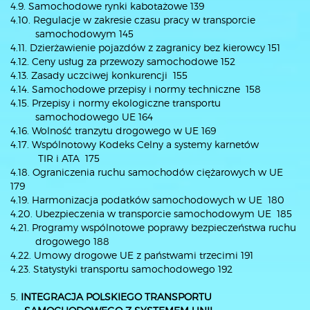
4.9. Samochodowe rynki kabotażowe 139
4.10. Regulacje w zakresie czasu pracy w transporcie
samochodowym 145
4.11. Dzierżawienie pojazdów z zagranicy bez kierowcy 151
4.12. Ceny usług za przewozy samochodowe 152
4.13. Zasady uczciwej konkurencji 155
4.14. Samochodowe przepisy i normy techniczne 158
4.15. Przepisy i normy ekologiczne transportu
samochodowego UE 164
4.16. Wolność tranzytu drogowego w UE 169
4.17. Wspólnotowy Kodeks Celny a systemy karnetów
TIR i ATA 175
4.18. Ograniczenia ruchu samochodów ciężarowych w UE
179
4.19. Harmonizacja podatków samochodowych w UE 180
4.20. Ubezpieczenia w transporcie samochodowym UE 185
4.21. Programy wspólnotowe poprawy bezpieczeństwa ruchu
drogowego 188
4.22. Umowy drogowe UE z państwami trzecimi 191
4.23. Statystyki transportu samochodowego 192
5.
INTEGRACJA POLSKIEGO TRANSPORTU