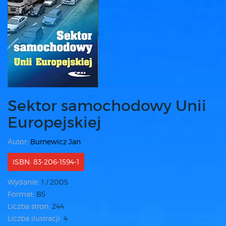
Sektor samochodowy Unii
Europejskiej
Autor:
Burnewicz Jan
ISBN: 83-206-1594-1
Wydanie:
1 / 2005
Format:
B5
Liczba stron:
244
Liczba ilustracji:
4