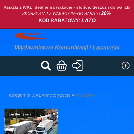
Książki z WKŁ idealne na wakacje - słońce, deszcz i do walizki.
20%
SKORZYSTAJ Z WAKACYJNEGO RABATU
.
LATO
KOD RABATOWY:
Księgarnia WKŁ
motoryzacja
Podstawy