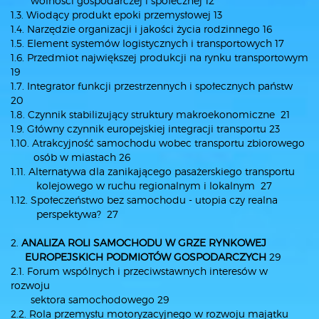
wolności gospodarczej i społecznej 12
1.3. Wiodący produkt epoki przemysłowej 13
1.4. Narzędzie organizacji i jakości życia rodzinnego 16
1.5. Element systemów logistycznych i transportowych 17
1.6. Przedmiot największej produkcji na rynku transportowym
19
1.7. Integrator funkcji przestrzennych i społecznych państw
20
1.8. Czynnik stabilizujący struktury makroekonomiczne 21
1.9. Główny czynnik europejskiej integracji transportu 23
1.10. Atrakcyjność samochodu wobec transportu zbiorowego
osób w miastach 26
1.11. Alternatywa dla zanikającego pasażerskiego transportu
kolejowego w ruchu regionalnym i lokalnym 27
1.12. Społeczeństwo bez samochodu - utopia czy realna
perspektywa? 27
2.
ANALIZA ROLI SAMOCHODU W GRZE RYNKOWEJ
EUROPEJSKICH PODMIOTÓW GOSPODARCZYCH
29
2.1. Forum wspólnych i przeciwstawnych interesów w
rozwoju
sektora samochodowego 29
2.2. Rola przemysłu motoryzacyjnego w rozwoju majątku