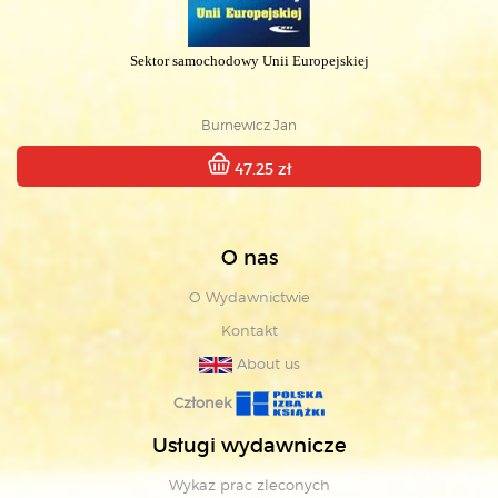
Sektor samochodowy Unii Europejskiej
Burnewicz Jan
47.25 zł
O nas
O Wydawnictwie
Kontakt
About us
Członek
Usługi wydawnicze
Wykaz prac zleconych