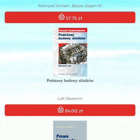
Reimpell Jörnsen , Betzer Jürgen W.
57.75 zł
Podstawy budowy silników
Luft Sławomir
84.00 zł