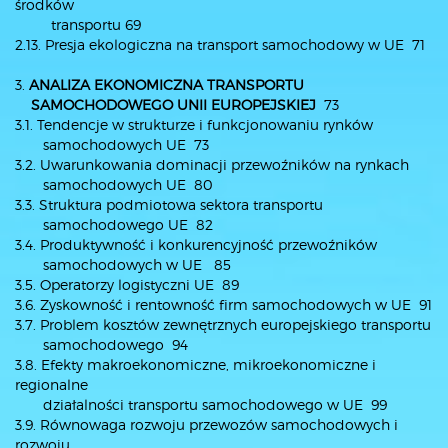
środków
transportu 69
2.13. Presja ekologiczna na transport samochodowy w UE 71
3.
ANALIZA EKONOMICZNA TRANSPORTU
SAMOCHODOWEGO UNII EUROPEJSKIEJ
73
3.1. Tendencje w strukturze i funkcjonowaniu rynków
samochodowych UE 73
3.2. Uwarunkowania dominacji przewoźników na rynkach
samochodowych UE 80
3.3. Struktura podmiotowa sektora transportu
samochodowego UE 82
3.4. Produktywność i konkurencyjność przewoźników
samochodowych w UE 85
3.5. Operatorzy logistyczni UE 89
3.6. Zyskowność i rentowność firm samochodowych w UE 91
3.7. Problem kosztów zewnętrznych europejskiego transportu
samochodowego 94
3.8. Efekty makroekonomiczne, mikroekonomiczne i
regionalne
działalności transportu samochodowego w UE 99
3.9. Równowaga rozwoju przewozów samochodowych i
rozwoju