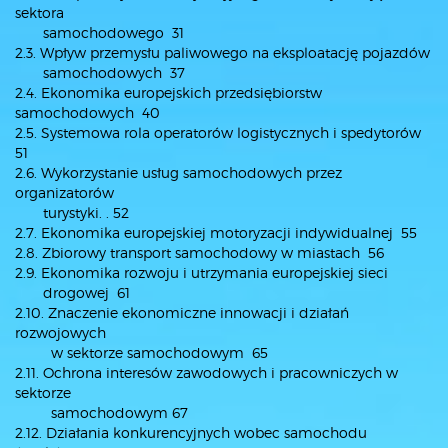
sektora
samochodowego 31
2.3. Wpływ przemysłu paliwowego na eksploatację pojazdów
samochodowych 37
2.4. Ekonomika europejskich przedsiębiorstw
samochodowych 40
2.5. Systemowa rola operatorów logistycznych i spedytorów
51
2.6. Wykorzystanie usług samochodowych przez
organizatorów
turystyki. . 52
2.7. Ekonomika europejskiej motoryzacji indywidualnej 55
2.8. Zbiorowy transport samochodowy w miastach 56
2.9. Ekonomika rozwoju i utrzymania europejskiej sieci
drogowej 61
2.10. Znaczenie ekonomiczne innowacji i działań
rozwojowych
w sektorze samochodowym 65
2.11. Ochrona interesów zawodowych i pracowniczych w
sektorze
samochodowym 67
2.12. Działania konkurencyjnych wobec samochodu