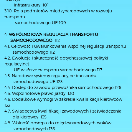
infrastruktury 101
3.10. Rola podmiotów międzynarodowych w rozwoju
transportu
samochodowego UE 109
4.
WSPÓLNOTOWA REGULACJA TRANSPORTU
SAMOCHODOWEGO
112
4.1. Celowość i uwarunkowania wspólnej regulacji transportu
samochodowego 112
4.2. Ewolucja i skuteczność dotychczasowej polityki
regulacyjnej
UE w sferze transportu samochodowego 117
4.3. Narodowe systemy regulacyjne transportu
samochodowego UE 123
4.4. Dostęp do zawodu przewoźnika samochodowego 126
4.5. Wspólnotowe prawo jazdy 130
4.6. Dodatkowe wymogi w zakresie kwalifikacji kierowców
133
4.7. Świadectwa kwalifikacji zawodowych i zaświadczenia
dla kierowcy 135
4.8. Wolność dostępu do międzynarodowych rynków
samochodowych 136