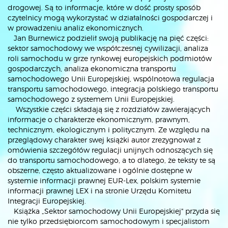
drogowej. Są to informacje, które w dość prosty sposób
czytelnicy mogą wykorzystać w działalności gospodarczej i
w prowadzeniu analiz ekonomicznych.
Jan Burnewicz podzielił swoją publikację na pięć części:
sektor samochodowy we współczesnej cywilizacji, analiza
roli samochodu w grze rynkowej europejskich podmiotów
gospodarczych, analiza ekonomiczna transportu
samochodowego Unii Europejskiej, wspólnotowa regulacja
transportu samochodowego, integracja polskiego transportu
samochodowego z systemem Unii Europejskiej.
Wszystkie części składają się z rozdziałów zawierających
informacje o charakterze ekonomicznym, prawnym,
technicznym, ekologicznym i politycznym. Ze względu na
przeglądowy charakter swej książki autor zrezygnował z
omówienia szczegółów regulacji unijnych odnoszących się
do transportu samochodowego, a to dlatego, że teksty te są
obszerne, często aktualizowane i ogólnie dostępne w
systemie informacji prawnej EUR-Lex, polskim systemie
informacji prawnej LEX i na stronie Urzędu Komitetu
Integracji Europejskiej.
Książka „Sektor samochodowy Unii Europejskiej" przyda się
nie tylko przedsiębiorcom samochodowym i specjalistom