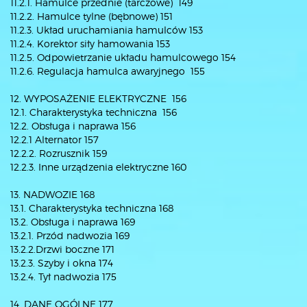
11.2.1. Hamulce przednie (tarczowe) 149
11.2.2. Hamulce tylne (bębnowe) 151
11.2.3. Układ uruchamiania hamulców 153
11.2.4. Korektor siły hamowania 153
11.2.5. Odpowietrzanie układu hamulcowego 154
11.2.6. Regulacja hamulca awaryjnego 155
12. WYPOSAŻENIE ELEKTRYCZNE 156
12.1. Charakterystyka techniczna 156
12.2. Obsługa i naprawa 156
12.2.1 Alternator 157
12.2.2. Rozrusznik 159
12.2.3. Inne urządzenia elektryczne 160
13. NADWOZIE 168
13.1. Charakterystyka techniczna 168
13.2. Obsługa i naprawa 169
13.2.1. Przód nadwozia 169
13.2.2.Drzwi boczne 171
13.2.3. Szyby i okna 174
13.2.4. Tył nadwozia 175
14. DANE OGÓLNE 177