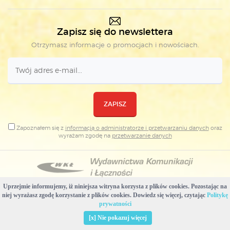
Zapisz się do newslettera
Otrzymasz informacje o promocjach i nowościach.
ZAPISZ
Zapoznałem się z
informacją o administratorze i przetwarzaniu danych
oraz
wyrażam zgodę na
przetwarzanie danych
Uprzejmie informujemy, iż niniejsza witryna korzysta z plików cookies. Pozostając na
Copyright © Wydawnictwa Komunikacji i Łączności
niej wyrażasz zgodę korzystanie z plików cookies. Dowiedz się więcej, czytając
Politykę
Projekt i realizacja: WKŁ & Plovedesign
prywatności
Usuń pliki cookies stworzone przez tę witrynę
[x] Nie pokazuj więcej