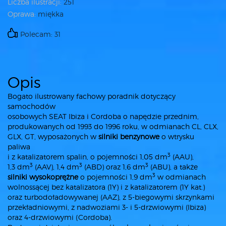
Liczba ilustracji:
251
Oprawa:
miękka
Polecam: 31
Opis
Bogato ilustrowany fachowy poradnik dotyczący
samochodów
osobowych SEAT Ibiza i Cordoba o napędzie przednim,
produkowanych od 1993 do 1996 roku, w odmianach CL, CLX,
GLX, GT, wyposażonych w
silniki benzynowe
o wtrysku
paliwa
3
i z katalizatorem spalin, o pojemności 1,05 dm
(AAU),
3
3
3
1,3 dm
(AAV), 1,4 dm
(ABD) oraz 1,6 dm
(ABU), a także
3
silniki wysokoprężne
o pojemności 1,9 dm
w odmianach
wolnossącej bez katalizatora (1Y) i z katalizatorem (1Y kat.)
oraz turbodoładowywanej (AAZ), z 5-biegowymi skrzynkami
przekładniowymi, z nadwoziami 3- i 5-drzwiowymi (Ibiza)
oraz 4-drzwiowymi (Cordoba).