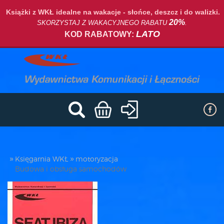
Książki z WKŁ idealne na wakacje - słońce, deszcz i do walizki.
20%
SKORZYSTAJ Z WAKACYJNEGO RABATU
.
LATO
KOD RABATOWY:
Księgarnia WKŁ
motoryzacja
Budowa i obsługa samochodów