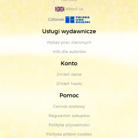
About us
Członek
Usługi wydawnicze
Wykaz prac zleconych
Info dla autorów
Konto
Zmień dane
Zmień hasło
Pomoc
Cennik dostawy
Regulamin zakupów
Polityka prywatności
Polityka plików cookies