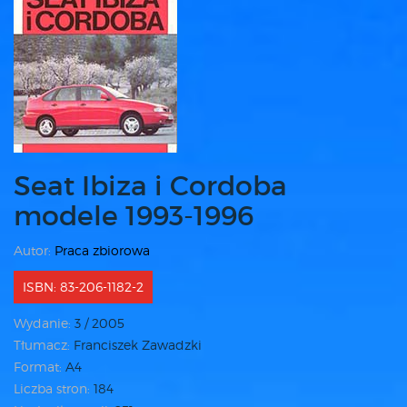
Seat Ibiza i Cordoba
modele 1993-1996
Autor:
Praca zbiorowa
ISBN: 83-206-1182-2
Wydanie:
3 / 2005
Tłumacz:
Franciszek Zawadzki
Format:
A4
Liczba stron:
184