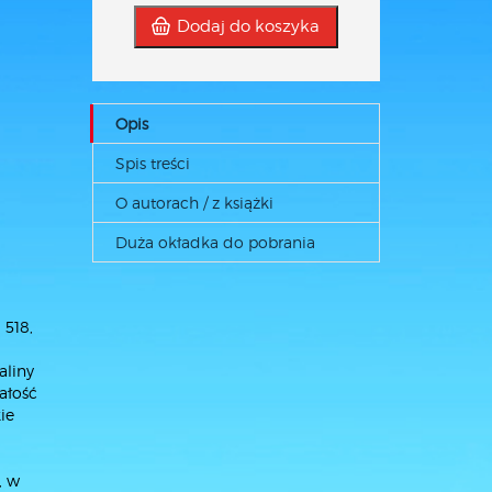
Dodaj do koszyka
Opis
Spis treści
O autorach / z książki
Duża okładka do pobrania
 518,
aliny
ałość
ie
, w