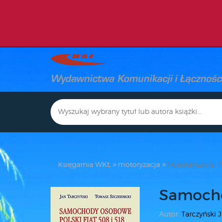
Księgarnia WKŁ
motoryzacja
Popularyzacja, h
Samocho
Autor:
Tarczyński 