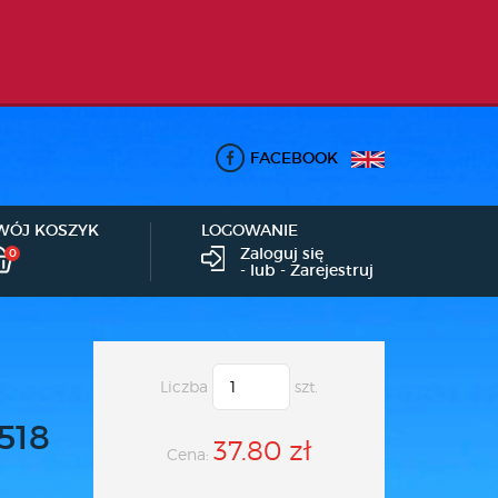
FACEBOOK
WÓJ KOSZYK
LOGOWANIE
Zaloguj się
0
- lub -
Zarejestruj
Liczba
szt.
518
37.80 zł
Cena: