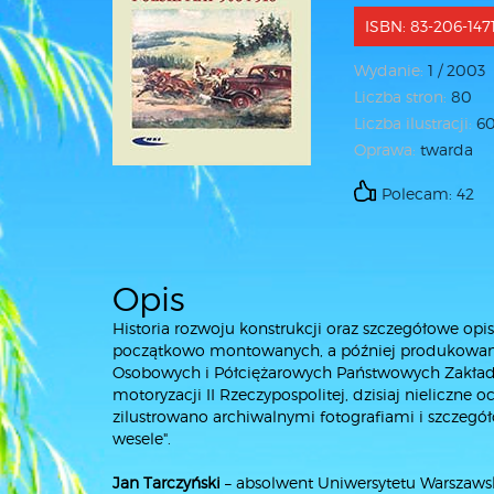
ISBN: 83-206-147
Wydanie:
1 / 2003
Liczba stron:
80
Liczba ilustracji:
6
Oprawa:
twarda
Polecam: 42
Opis
Historia rozwoju konstrukcji oraz szczegółowe opi
początkowo montowanych, a później produkowany
Osobowych i Półciężarowych Państwowych Zakładó
motoryzacji II Rzeczypospolitej, dzisiaj nieliczn
zilustrowano archiwalnymi fotografiami i szczegó
wesele".
Jan Tarczyński
– absolwent Uniwersytetu Warszawski