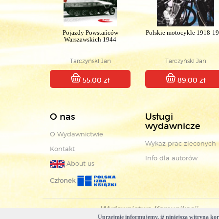
Pojazdy Powstańców
Polskie motocykle 1918-1
Warszawskich 1944
Tarczyński Jan
Tarczyński Jan
55.00 zł
89.00 zł
O nas
Usługi
wydawnicze
O Wydawnictwie
Wykaz prac zleconych
Kontakt
Info dla autorów
About us
Członek
Uprzejmie informujemy, iż niniejsza witryna korz