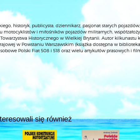
ego, historyk, publicysta, dziennikarz, pasjonat starych pojazdów
ku motocyklistów i miłośników pojazdów militarnych, współzałoży
owarzystwa Historycznego w Wielkiej Brytanii. Autor kilkunastu k
Krajowej w Powstaniu Warszawskim (książka dostępna w biblioteka
owe Polski Fiat 508 i 518 oraz wielu artykułów prasowych i fi
interesowali się również