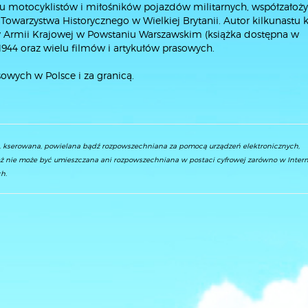
ku motocyklistów i miłośników pojazdów militarnych, współzałoży
owarzystwa Historycznego w Wielkiej Brytanii. Autor kilkunastu k
y Armii Krajowej w Powstaniu Warszawskim (książka dostępna w
1944
oraz wielu filmów i artykułów prasowych.
sowych w Polsce i za granicą.
a, kserowana, powielana bądź rozpowszechniana za pomocą urządzeń elektronicznych,
ż nie może być umieszczana ani rozpowszechniana w postaci cyfrowej zarówno w Interne
h.