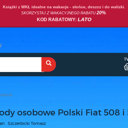
Książki z WKŁ idealne na wakacje - słońce, deszcz i do walizki.
20%
SKORZYSTAJ Z WAKACYJNEGO RABATU
.
LATO
KOD RABATOWY:
T
istoria
dy osobowe Polski Fiat 508 i 
Jan
,
Szczerbicki Tomasz