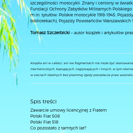
szczególności motocykli. Znany i ceniony w świat
Fundacji Ochrony Zabytków Militarnych Polskiego T
m.in. tytułów:
Polskie motocykle 1918-1945
, Pojazd
bibliotekach),
Pojazdy Powstańców Warszawskich 
Tomasz Szczerbicki
– autor książek i artykułów pra
Książka ani w całości, ani we fragmentach nie może być skanowan
mechanicznych, kopiujących, nagrywających i innych, w tym równie
w sieciach lokalnych bez pisemnej zgody posiadacza praw autorskic
Spis treści
Zawarcie umowy licencyjnej z Fiatem
Polski Fiat 508
Polski Fiat 518
Co pozostało z tamtych lat?