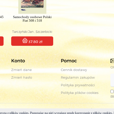
945
Samochody osobowe Polski
Fiat 508 i 518
Tarczyński Jan , Szczerbicki
Tomasz
37.80 zł
Konto
Pomoc
Ot
Zmień dane
Cennik dostawy
Zmień hasło
Regulamin zakupów
Polityka prywatności
Polityka plików cookies
da
Copyright © Wydawnictwa Komunikacji i Łączności
ysta z plików cookies. Pozostając na niej wyrażasz zgodę korzystanie z plików cookies. 