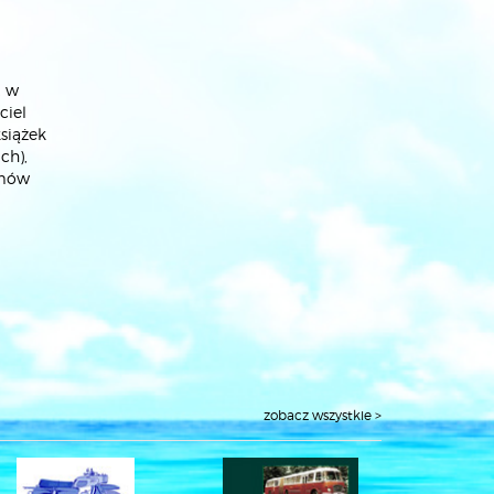
, w
ciel
siążek
ch),
lmów
zobacz wszystkie >