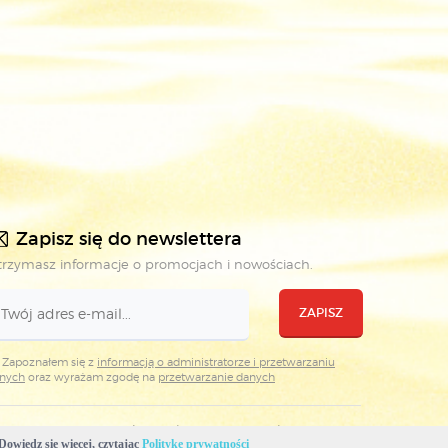
Zapisz się do newslettera
rzymasz informacje o promocjach i nowościach.
ZAPISZ
Zapoznałem się z
informacją o administratorze i przetwarzaniu
nych
oraz wyrażam zgodę na
przetwarzanie danych
Projekt i realizacja: WKŁ & Plovedesign
Dowiedz się więcej, czytając
Politykę prywatności