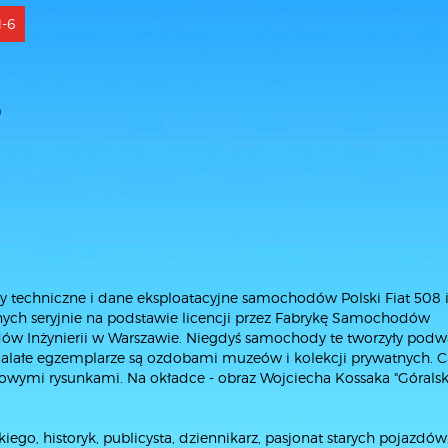
1-6
0
sy techniczne i dane eksploatacyjne samochodów Polski Fiat 508 i
ch seryjnie na podstawie licencji przez Fabrykę Samochodów
w Inżynierii w Warszawie. Niegdyś samochody te tworzyły podw
e ocalałe egzemplarze są ozdobami muzeów i kolekcji prywatnych. C
łowymi rysunkami. Na okładce - obraz Wojciecha Kossaka "Góralsk
ego, historyk, publicysta, dziennikarz, pasjonat starych pojazdów