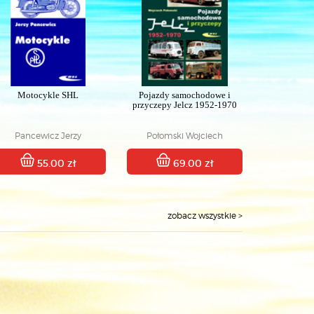
Motocykle SHL
Pojazdy samochodowe i
przyczepy Jelcz 1952-1970
Pancewicz Jerzy
Połomski Wojciech
55.00 zł
69.00 zł
zobacz wszystkie >