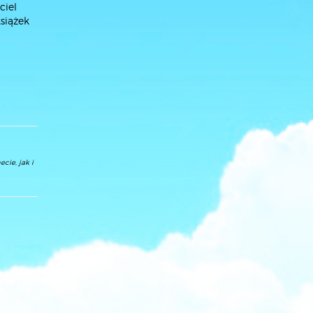
ciel
siążek
cie, jak i