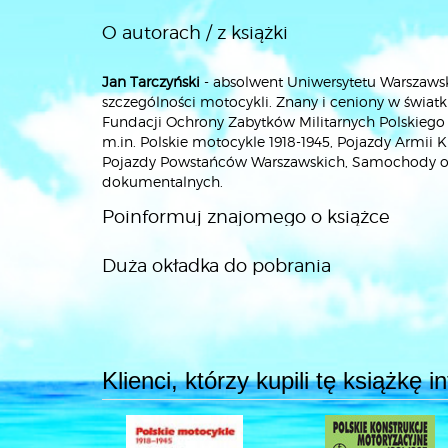
O autorach / z książki
Jan Tarczyński
- absolwent Uniwersytetu Warszawski
szczególności motocykli. Znany i ceniony w świat
Fundacji Ochrony Zabytków Militarnych Polskiego T
m.in. Polskie motocykle 1918-1945, Pojazdy Armii 
Pojazdy Powstańców Warszawskich, Samochody osob
dokumentalnych.
Poinformuj znajomego o książce
Duża okładka do pobrania
Klienci, którzy kupili tę książkę 