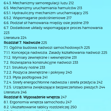
6.4.3. Mechanizmy samoregulacji luzu 212
6.5. Mechanizmy uruchamiania hamulców 213
6.5.1. Hydrauliczny mechanizm uruchamiający 215
6.5.2. Wspomaganie podciśnieniowe 217
6.6. Podział sił hamowania między osie jezdne 219
6.7. Dodatkowe układy wspomagające proces hamowania
223
Literatura 224
Rozdział 7. Nadwozie
225
7.1. Ogólna budowa nadwozi samochodowych 225
7.1.1. Koncepcja nadwozia. Zasady kształtowania nadwozi 225
7.1.2. Wymiary zewnętrzne i wewnętrzne 231
7.2. Rozwiązania konstrukcyjne nadwozi 233
7.2.1. Struktury nośne 233
7.2.2. Poszycia zewnętrzne i pokrywy 240
7.2.3. Płyta podłogowa 241
7.2.4. Strefy energochłonne nadwozia i strefa przeżycia 242
7.2.5. Urządzenia zwiększające bezpieczeństwo pieszych 244
Literatura 246
Rozdział 8. Wyposażenie wnętrza
247
8.1. Ergonomia wnętrza samochodu 247
8.2. Ukształtowanie tablicy rozdzielczej 250