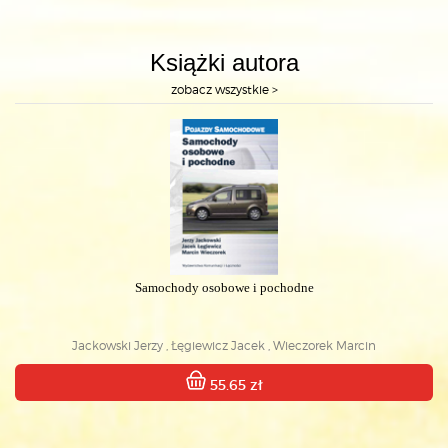
Książki autora
zobacz wszystkie >
Samochody osobowe i pochodne
Jackowski Jerzy , Łęgiewicz Jacek , Wieczorek Marcin
55.65 zł