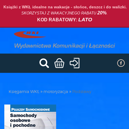
Książki z WKŁ idealne na wakacje - słońce, deszcz i do walizki.
20%
SKORZYSTAJ Z WAKACYJNEGO RABATU
.
LATO
KOD RABATOWY:
Księgarnia WKŁ
motoryzacja
Podstawy