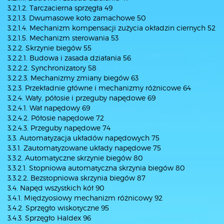
3.2.1.2. Tarczacierna sprzęgła 49
3.2.1.3. Dwumasowe koło zamachowe 50
3.2.1.4. Mechanizm kompensacji zużycia okładzin ciernych 52
3.2.1.5. Mechanizm sterowania 53
3.2.2. Skrzynie biegów 55
3.2.2.1. Budowa i zasada działania 56
3.2.2.2. Synchronizatory 58
3.2.2.3. Mechanizmy zmiany biegów 63
3.2.3. Przekładnie główne i mechanizmy różnicowe 64
3.2.4. Wały, półosie i przeguby napędowe 69
3.2.4.1. Wał napędowy 69
3.2.4.2. Półosie napędowe 72
3.2.4.3. Przeguby napędowe 74
3.3. Automatyzacja układów napędowych 75
3.3.1. Zautomatyzowane układy napędowe 75
3.3.2. Automatyczne skrzynie biegów 80
3.3.2.1. Stopniowa automatyczna skrzynia biegów 80
3.3.2.2. Bezstopniowa skrzynia biegów 87
3.4. Napęd wszystkich kół 90
3.4.1. Międzyosiowy mechanizm różnicowy 92
3.4.2. Sprzęgło wiskotyczne 95
3.4.3. Sprzęgło Haldex 96