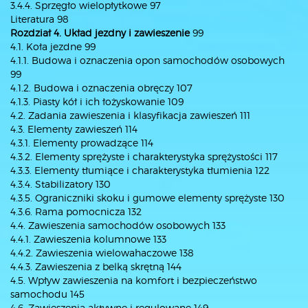
3.4.4. Sprzęgło wielopłytkowe 97
Literatura 98
Rozdział 4. Układ jezdny i zawieszenie
99
4.1. Koła jezdne 99
4.1.1. Budowa i oznaczenia opon samochodów osobowych
99
4.1.2. Budowa i oznaczenia obręczy 107
4.1.3. Piasty kół i ich łożyskowanie 109
4.2. Zadania zawieszenia i klasyfikacja zawieszeń 111
4.3. Elementy zawieszeń 114
4.3.1. Elementy prowadzące 114
4.3.2. Elementy sprężyste i charakterystyka sprężystości 117
4.3.3. Elementy tłumiące i charakterystyka tłumienia 122
4.3.4. Stabilizatory 130
4.3.5. Ograniczniki skoku i gumowe elementy sprężyste 130
4.3.6. Rama pomocnicza 132
4.4. Zawieszenia samochodów osobowych 133
4.4.1. Zawieszenia kolumnowe 133
4.4.2. Zawieszenia wielowahaczowe 138
4.4.3. Zawieszenia z belką skrętną 144
4.5. Wpływ zawieszenia na komfort i bezpieczeństwo
samochodu 145
4.6. Zawieszenia aktywne i regulowane 149