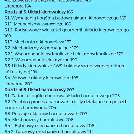
Literatura 164
Rozdział 5. Układ kierowniczy
165
5.1. Wymagania i ogólna budowa układu kierowniczego 165
5.1.1. Mechanizmy zwrotnicze 166
5.1.2. Podstawowe wielkości geometrii układu kierowniczego
169
5.1.3. Mechanizm kierowniczy 173
5.2. Mechanizmy wspomagające 179
5.2.1. Wspomaganie hydrauliczne i elektrohydrauliczne 179
5.2.2. Wspomaganie elektryczne 190
5.3. Układy kierownicze 4WS i układy samoczynnego skrętu
kół osi tylnej 194
5.4. Aktywne układy kierownicze 198
Literatura 202
Rozdział 6. Układ hamulcowy
203
6.1. Zadania i ogólna budowa układu hamulcowego 203
6.2. Przebieg procesu hamowania i siły działające na pojazd
podczas hamowania 204
6.3. Rodzaje układów hamulcowych 207
6.4. Mechanizmy hamulcowe 208
6.4.1. Bębnowy mechanizm hamulcowy 208
6.4.2. Tarczowy mechanizm hamulcowy 211