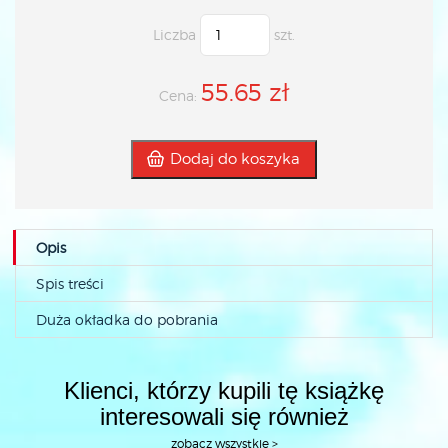
Liczba
szt.
55.65 zł
Cena:
Dodaj do koszyka
Opis
Spis treści
Duża okładka do pobrania
Klienci, którzy kupili tę książkę
interesowali się również
zobacz wszystkie >