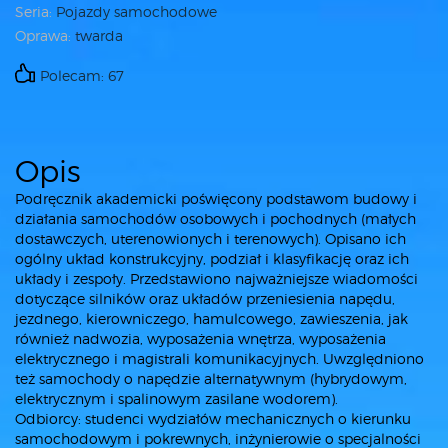
Seria:
Pojazdy samochodowe
Oprawa:
twarda
Polecam: 67
Opis
Podręcznik akademicki poświęcony podstawom budowy i
działania samochodów osobowych i pochodnych (małych
dostawczych, uterenowionych i terenowych). Opisano ich
ogólny układ konstrukcyjny, podział i klasyfikację oraz ich
układy i zespoły. Przedstawiono najważniejsze wiadomości
dotyczące silników oraz układów przeniesienia napędu,
jezdnego, kierowniczego, hamulcowego, zawieszenia, jak
również nadwozia, wyposażenia wnętrza, wyposażenia
elektrycznego i magistrali komunikacyjnych. Uwzględniono
też samochody o napędzie alternatywnym (hybrydowym,
elektrycznym i spalinowym zasilane wodorem).
Odbiorcy: studenci wydziałów mechanicznych o kierunku
samochodowym i pokrewnych, inżynierowie o specjalności