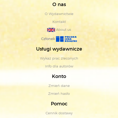
O nas
O Wydawnictwie
Kontakt
About us
Członek
Usługi wydawnicze
Wykaz prac zleconych
Info dla autorów
Konto
Zmień dane
Zmień hasło
Pomoc
Cennik dostawy