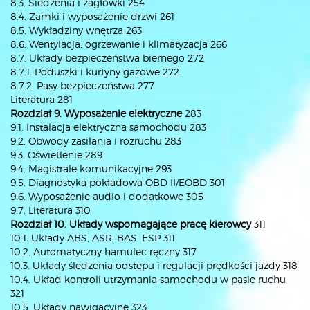
8.3. Siedzenia i zagłówki 254
8.4. Zamki i wyposażenie drzwi 261
8.5. Wykładziny wnętrza 263
8.6. Wentylacja, ogrzewanie i klimatyzacja 266
8.7. Układy bezpieczeństwa biernego 272
8.7.1. Poduszki i kurtyny gazowe 272
8.7.2. Pasy bezpieczeństwa 277
Literatura 281
Rozdział 9. Wyposażenie elektryczne
283
9.1. Instalacja elektryczna samochodu 283
9.2. Obwody zasilania i rozruchu 283
9.3. Oświetlenie 289
9.4. Magistrale komunikacyjne 293
9.5. Diagnostyka pokładowa OBD II/EOBD 301
9.6. Wyposażenie audio i dodatkowe 305
9.7. Literatura 310
Rozdział 10. Układy wspomagające pracę kierowcy
311
10.1. Układy ABS, ASR, BAS, ESP 311
10.2. Automatyczny hamulec ręczny 317
10.3. Układy śledzenia odstępu i regulacji prędkości jazdy 318
10.4. Układ kontroli utrzymania samochodu w pasie ruchu
321
10.5. Układy nawigacyjne 323