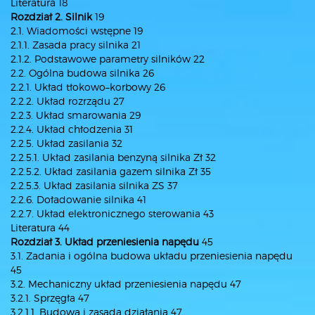
Literatura 18
Rozdział 2. Silnik
19
2.1. Wiadomości wstępne 19
2.1.1. Zasada pracy silnika 21
2.1.2. Podstawowe parametry silników 22
2.2. Ogólna budowa silnika 26
2.2.1. Układ tłokowo–korbowy 26
2.2.2. Układ rozrządu 27
2.2.3. Układ smarowania 29
2.2.4. Układ chłodzenia 31
2.2.5. Układ zasilania 32
2.2.5.1. Układ zasilania benzyną silnika Zł 32
2.2.5.2. Układ zasilania gazem silnika Zł 35
2.2.5.3. Układ zasilania silnika ZS 37
2.2.6. Doładowanie silnika 41
2.2.7. Układ elektronicznego sterowania 43
Literatura 44
Rozdział 3. Układ przeniesienia napędu
45
3.1. Zadania i ogólna budowa układu przeniesienia napędu
45
3.2. Mechaniczny układ przeniesienia napędu 47
3.2.1. Sprzęgła 47
3.2.1.1. Budowa i zasada działania 47