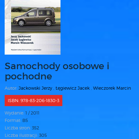
Samochody osobowe i
pochodne
Autor:
Jackowski Jerzy
,
Łęgiewicz Jacek
,
Wieczorek Marcin
ISBN: 978-83-206-1830-3
Wydanie:
1 / 2011
Format:
B5
Liczba stron:
352
Liczba ilustracji:
305