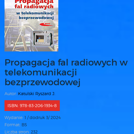
Propagacja fal radiowych w
telekomunikacji
bezprzewodowej
Autor:
Katulski Ryszard J.
ISBN: 978-83-206-1934-8
Wydanie:
1 / dodruk 3/ 2024
Format:
B5
Liczba stron:
232