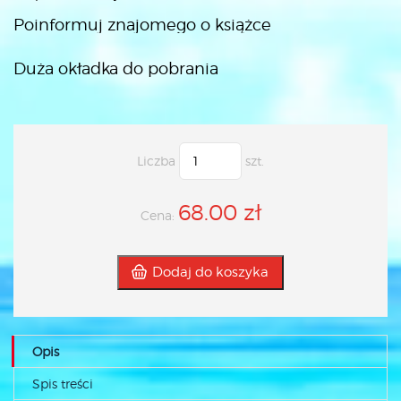
Poinformuj znajomego o książce
Duża okładka do pobrania
Liczba
szt.
68.00 zł
Cena:
Dodaj do koszyka
Opis
Spis treści