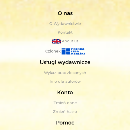
O nas
O Wydawnictwie
Kontakt
About us
Członek
Usługi wydawnicze
Wykaz prac zleconych
Info dla autorów
Konto
Zmień dane
Zmień hasło
Pomoc