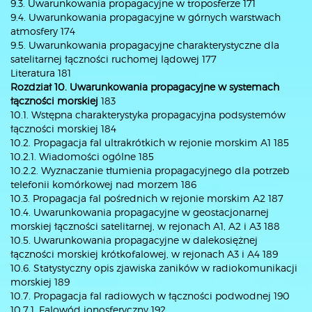
9.3. Uwarunkowania propagacyjne w troposferze 171
9.4. Uwarunkowania propagacyjne w górnych warstwach
atmosfery 174
9.5. Uwarunkowania propagacyjne charakterystyczne dla
satelitarnej łączności ruchomej lądowej 177
Literatura 181
Rozdział 10. Uwarunkowania propagacyjne w systemach
łączności morskiej
183
10.1. Wstępna charakterystyka propagacyjna podsystemów
łączności morskiej 184
10.2. Propagacja fal ultrakrótkich w rejonie morskim A1 185
10.2.1. Wiadomości ogólne 185
10.2.2. Wyznaczanie tłumienia propagacyjnego dla potrzeb
telefonii komórkowej nad morzem 186
10.3. Propagacja fal pośrednich w rejonie morskim A2 187
10.4. Uwarunkowania propagacyjne w geostacjonarnej
morskiej łączności satelitarnej, w rejonach A1, A2 i A3 188
10.5. Uwarunkowania propagacyjne w dalekosiężnej
łączności morskiej krótkofalowej, w rejonach A3 i A4 189
10.6. Statystyczny opis zjawiska zaników w radiokomunikacji
morskiej 189
10.7. Propagacja fal radiowych w łączności podwodnej 190
10.7.1. Falowód jonosferyczny 192