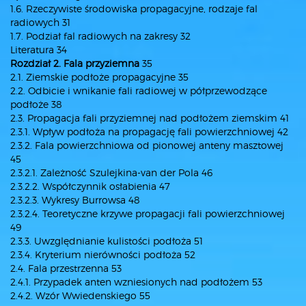
1.6. Rzeczywiste środowiska propagacyjne, rodzaje fal
radiowych 31
1.7. Podział fal radiowych na zakresy 32
Literatura 34
Rozdział 2. Fala przyziemna
35
2.1. Ziemskie podłoże propagacyjne 35
2.2. Odbicie i wnikanie fali radiowej w półprzewodzące
podłoże 38
2.3. Propagacja fali przyziemnej nad podłożem ziemskim 41
2.3.1. Wpływ podłoża na propagację fali powierzchniowej 42
2.3.2. Fala powierzchniowa od pionowej anteny masztowej
45
2.3.2.1. Zależność Szulejkina-van der Pola 46
2.3.2.2. Współczynnik osłabienia 47
2.3.2.3. Wykresy Burrowsa 48
2.3.2.4. Teoretyczne krzywe propagacji fali powierzchniowej
49
2.3.3. Uwzględnianie kulistości podłoża 51
2.3.4. Kryterium nierówności podłoża 52
2.4. Fala przestrzenna 53
2.4.1. Przypadek anten wzniesionych nad podłożem 53
2.4.2. Wzór Wwiedenskiego 55