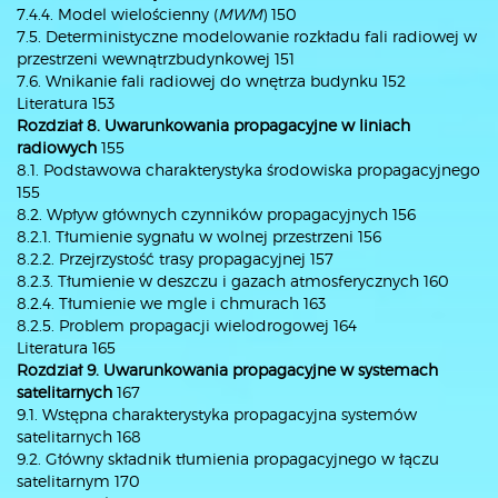
7.4.4. Model wielościenny (
MWM
) 150
7.5. Deterministyczne modelowanie rozkładu fali radiowej w
przestrzeni wewnątrzbudynkowej 151
7.6. Wnikanie fali radiowej do wnętrza budynku 152
Literatura 153
Rozdział 8. Uwarunkowania propagacyjne w liniach
radiowych
155
8.1. Podstawowa charakterystyka środowiska propagacyjnego
155
8.2. Wpływ głównych czynników propagacyjnych 156
8.2.1. Tłumienie sygnału w wolnej przestrzeni 156
8.2.2. Przejrzystość trasy propagacyjnej 157
8.2.3. Tłumienie w deszczu i gazach atmosferycznych 160
8.2.4. Tłumienie we mgle i chmurach 163
8.2.5. Problem propagacji wielodrogowej 164
Literatura 165
Rozdział 9. Uwarunkowania propagacyjne w systemach
satelitarnych
167
9.1. Wstępna charakterystyka propagacyjna systemów
satelitarnych 168
9.2. Główny składnik tłumienia propagacyjnego w łączu
satelitarnym 170