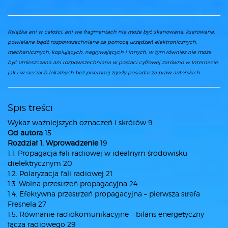
Książka ani w całości, ani we fragmentach nie może być skanowana, kserowana,
powielana bądź rozpowszechniana za pomocą urządzeń elektronicznych,
mechanicznych, kopiujących, nagrywających i innych, w tym również nie może
być umieszczana ani rozpowszechniana w postaci cyfrowej zarówno w Internecie,
jak i w sieciach lokalnych bez pisemnej zgody posiadacza praw autorskich.
Spis treści
Wykaz ważniejszych oznaczeń i skrótów 9
Od autora
15
Rozdział 1. Wprowadzenie
19
1.1. Propagacja fali radiowej w idealnym środowisku
dielektrycznym 20
1.2. Polaryzacja fali radiowej 21
1.3. Wolna przestrzeń propagacyjna 24
1.4. Efektywna przestrzeń propagacyjna – pierwsza strefa
Fresnela 27
1.5. Równanie radiokomunikacyjne – bilans energetyczny
łącza radiowego 29