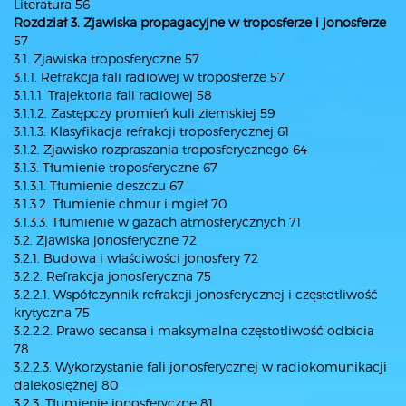
Literatura 56
Rozdział 3. Zjawiska propagacyjne w troposferze i jonosferze
57
3.1. Zjawiska troposferyczne 57
3.1.1. Refrakcja fali radiowej w troposferze 57
3.1.1.1. Trajektoria fali radiowej 58
3.1.1.2. Zastępczy promień kuli ziemskiej 59
3.1.1.3. Klasyfikacja refrakcji troposferycznej 61
3.1.2. Zjawisko rozpraszania troposferycznego 64
3.1.3. Tłumienie troposferyczne 67
3.1.3.1. Tłumienie deszczu 67
3.1.3.2. Tłumienie chmur i mgieł 70
3.1.3.3. Tłumienie w gazach atmosferycznych 71
3.2. Zjawiska jonosferyczne 72
3.2.1. Budowa i właściwości jonosfery 72
3.2.2. Refrakcja jonosferyczna 75
3.2.2.1. Współczynnik refrakcji jonosferycznej i częstotliwość
krytyczna 75
3.2.2.2. Prawo secansa i maksymalna częstotliwość odbicia
78
3.2.2.3. Wykorzystanie fali jonosferycznej w radiokomunikacji
dalekosiężnej 80
3.2.3. Tłumienie jonosferyczne 81