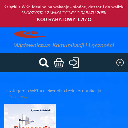
Książki z WKŁ idealne na wakacje - słońce, deszcz i do walizki.
20%
SKORZYSTAJ Z WAKACYJNEGO RABATU
.
LATO
KOD RABATOWY:
Księgarnia WKŁ
elektronika i telekomunikacja
Podstawy