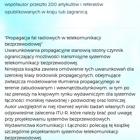
współautor przeszło 200 artykułów i referatów
opublikowanych w kraju lub zagranicą.
"Propagacja fal radiowych w telekomunikacji
bezprzewodowej"
Uwarunkowania propagacyjne stanowią istotny czynnik
ograniczający możliwości transmisyjne systemów
telekomunikacji bezprzewodowej.
Niniejsza książka zawiera omówienie tych uwarunkowań dla
szerokiej klasy środowisk propagacyjnych, obejmujące
zwłaszcza modelowanie tłumienia propagacyjnego w
terenie zabudowanym i wewnątrzbudynkowym, w tym po
raz pierwszy na krajowym rynku wydawniczym dla systemów
łączności morskiej nawodnej i podwodnej oraz lotniczej.
Autor uwzględnił w niej również wyniki badań własnych oraz
odpowiednie zalecenia ITU-R, które należy brać pod uwagę
przy projektowaniu systemów bezprzewodowych.
Wydawnictwa Komunikacji i Łączności polecają tę książkę
szczególnie projektantom systemów telekomunikacji
bezprzewodowej.