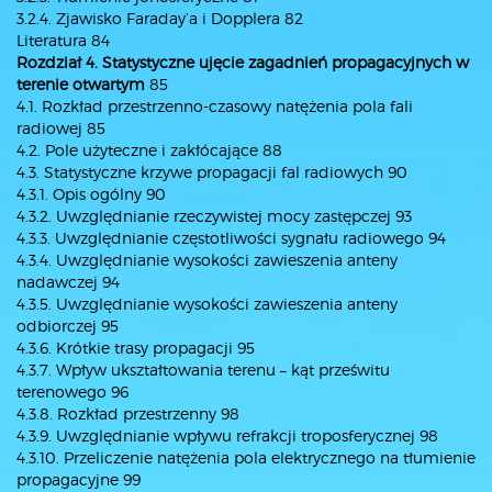
3.2.4. Zjawisko Faraday’a i Dopplera 82
Literatura 84
Rozdział 4. Statystyczne ujęcie zagadnień propagacyjnych w
terenie otwartym
85
4.1. Rozkład przestrzenno-czasowy natężenia pola fali
radiowej 85
4.2. Pole użyteczne i zakłócające 88
4.3. Statystyczne krzywe propagacji fal radiowych 90
4.3.1. Opis ogólny 90
4.3.2. Uwzględnianie rzeczywistej mocy zastępczej 93
4.3.3. Uwzględnianie częstotliwości sygnału radiowego 94
4.3.4. Uwzględnianie wysokości zawieszenia anteny
nadawczej 94
4.3.5. Uwzględnianie wysokości zawieszenia anteny
odbiorczej 95
4.3.6. Krótkie trasy propagacji 95
4.3.7. Wpływ ukształtowania terenu – kąt prześwitu
terenowego 96
4.3.8. Rozkład przestrzenny 98
4.3.9. Uwzględnianie wpływu refrakcji troposferycznej 98
4.3.10. Przeliczenie natężenia pola elektrycznego na tłumienie
propagacyjne 99