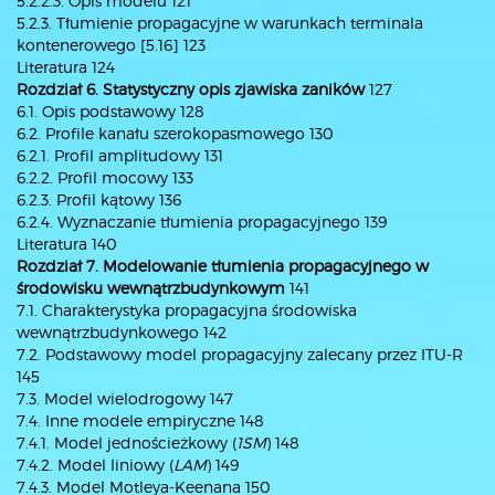
5.2.2.3. Opis modelu 121
5.2.3. Tłumienie propagacyjne w warunkach terminala
kontenerowego [5.16] 123
Literatura 124
Rozdział 6. Statystyczny opis zjawiska zaników
127
6.1. Opis podstawowy 128
6.2. Profile kanału szerokopasmowego 130
6.2.1. Profil amplitudowy 131
6.2.2. Profil mocowy 133
6.2.3. Profil kątowy 136
6.2.4. Wyznaczanie tłumienia propagacyjnego 139
Literatura 140
Rozdział 7. Modelowanie tłumienia propagacyjnego w
środowisku wewnątrzbudynkowym
141
7.1. Charakterystyka propagacyjna środowiska
wewnątrzbudynkowego 142
7.2. Podstawowy model propagacyjny zalecany przez ITU-R
145
7.3. Model wielodrogowy 147
7.4. Inne modele empiryczne 148
7.4.1. Model jednościeżkowy (
1SM
) 148
7.4.2. Model liniowy (
LAM
) 149
7.4.3. Model Motleya-Keenana 150