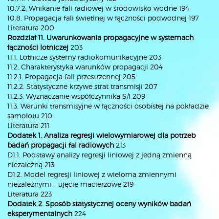
10.7.2. Wnikanie fali radiowej w środowisko wodne 194
10.8. Propagacja fali świetlnej w łączności podwodnej 197
Literatura 200
Rozdział 11. Uwarunkowania propagacyjne w systemach
łączności lotniczej
203
11.1. Lotnicze systemy radiokomunikacyjne 203
11.2. Charakterystyka warunków propagacji 204
11.2.1. Propagacja fali przestrzennej 205
11.2.2. Statystyczne krzywe strat transmisji 207
11.2.3. Wyznaczanie współczynnika S/I 209
11.3. Warunki transmisyjne w łączności osobistej na pokładzie
samolotu 210
Literatura 211
Dodatek 1. Analiza regresji wielowymiarowej dla potrzeb
badań propagacji fal radiowych
213
D1.1. Podstawy analizy regresji liniowej z jedną zmienną
niezależną 213
D1.2. Model regresji liniowej z wieloma zmiennymi
niezależnymi – ujęcie macierzowe 219
Literatura 223
Dodatek 2. Sposób statystycznej oceny wyników badań
eksperymentalnych
224