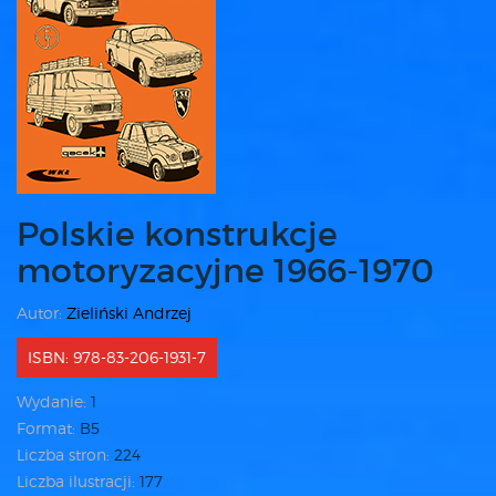
Polskie konstrukcje
motoryzacyjne 1966-1970
Autor:
Zieliński Andrzej
ISBN: 978-83-206-1931-7
Wydanie:
1
Format:
B5
Liczba stron:
224
Liczba ilustracji:
177