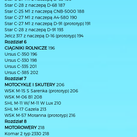
Star C-28 z naczepą D-68 187
Star C-25 M1 z naczepą CNB-5000 188
Star C-27 M1 z naczepą A4-580 190
Star C-27 M1 z naczepą D-91 (prototyp) 191
Star C-28 z naczepą D-91 193
Jelcz 317 z naczepą D-16 (prototyp) 194
Rozdział 6
CIĄGNIKI ROLNICZE
196
Ursus C-350 196
Ursus C-330 198
Ursus C-335 201
Ursus C-385 202
Rozdział 7
MOTOCYKLE I SKUTERY
206
WSK M-15 S Sarenka (prototyp) 206
WSK M-06 B1 208
SHL M-11 W/ M-11 W Lux 210
SHL M-17 Gazela 213
WSK M-57 Motanna (prototyp) 216
Rozdział 8
MOTOROWERY
218
Komar 2 typ 2330 218