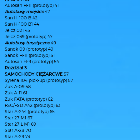
Autosan H-11 (prototyp) 41
Autobusy miejskie
42
San H-100 B 42
San H-100 B1 44
Jelcz 021 45
Jelcz 039 (prototyp) 47
Autobusy turystyczne
49
Sanok 09 (prototyp) 49
Sanok H-11 (prototyp) 51
Autosan H-9 (prototyp) 54
Rozdział 3
SAMOCHODY CIĘŻAROWE
57
Syrena 104 pick-up (prototyp) 57
Żuk A-09 58
Żuk A-11 61
Żuk FATA (prototyp) 62
FSC/FSD A42 (prototyp) 63
Star A-244 (prototyp) 65
Star 27 M1 67
Star 27 L M1 69
Star A-28 70
Star A-29 73