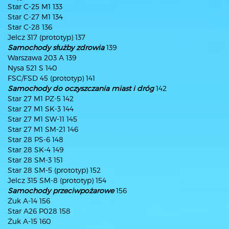
Star C-25 M1 133
Star C-27 M1 134
Star C-28 136
Jelcz 317 (prototyp) 137
Samochody służby zdrowia
139
Warszawa 203 A 139
Nysa 521 S 140
FSC/FSD 45 (prototyp) 141
Samochody do oczyszczania miast i dróg
142
Star 27 M1 PZ-5 142
Star 27 M1 SK-3 144
Star 27 M1 SW-11 145
Star 27 M1 SM-21 146
Star 28 PS-6 148
Star 28 SK-4 149
Star 28 SM-3 151
Star 28 SM-5 (prototyp) 152
Jelcz 315 SM-8 (prototyp) 154
Samochody przeciwpożarowe
156
Żuk A-14 156
Star A26 P028 158
Żuk A-15 160