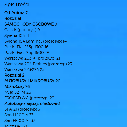
Spis treści
Od Autora
7
Rozdział 1
SAMOCHODY OSOBOWE
9
Gacek (prototyp) 9
Syrena 104 11
Syrena 104 Laminat (prototyp) 14
Polski Fiat 125p 1300 16
Polski Fiat 125p 1500 19
Warszawa 203 K (prototyp) 21
Warszawa 204 Perkins (prototyp) 23
Warszawa 223/224 25
Rozdział 2
AUTOBUSY I MIKROBUSY
26
Mikrobusy
26
Nysa 521 M 26
FSC/FSD A41 (prototyp) 29
Autobusy międzymiastowe
31
SFA-21 (prototyp) 31
San H-100 A 33
San H-100 A1 37
Jelcz 041 39