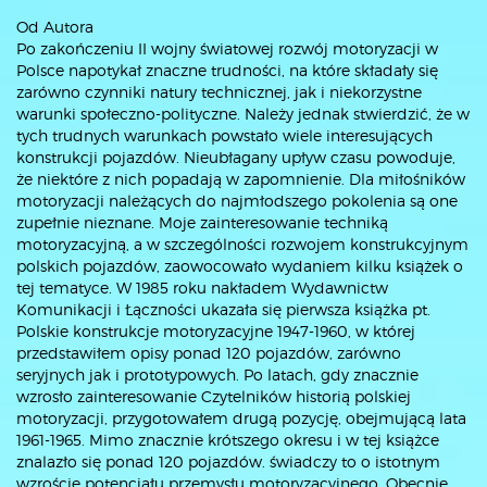
Od Autora
Po zakończeniu II wojny światowej rozwój motoryzacji w
Polsce napotykał znaczne trudności, na które składały się
zarówno czynniki natury technicznej, jak i niekorzystne
warunki społeczno-polityczne. Należy jednak stwierdzić, że w
tych trudnych warunkach powstało wiele interesujących
konstrukcji pojazdów. Nieubłagany upływ czasu powoduje,
że niektóre z nich popadają w zapomnienie. Dla miłośników
motoryzacji należących do najmłodszego pokolenia są one
zupełnie nieznane. Moje zainteresowanie techniką
motoryzacyjną, a w szczególności rozwojem konstrukcyjnym
polskich pojazdów, zaowocowało wydaniem kilku książek o
tej tematyce. W 1985 roku nakładem Wydawnictw
Komunikacji i Łączności ukazała się pierwsza książka pt.
Polskie konstrukcje motoryzacyjne 1947-1960, w której
przedstawiłem opisy ponad 120 pojazdów, zarówno
seryjnych jak i prototypowych. Po latach, gdy znacznie
wzrosło zainteresowanie Czytelników historią polskiej
motoryzacji, przygotowałem drugą pozycję, obejmującą lata
1961-1965. Mimo znacznie krótszego okresu i w tej książce
znalazło się ponad 120 pojazdów. świadczy to o istotnym
wzroście potencjału przemysłu motoryzacyjnego. Obecnie