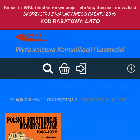
Książki z WKŁ idealne na wakacje - słońce, deszcz i do walizki.
20%
SKORZYSTAJ Z WAKACYJNEGO RABATU
.
LATO
KOD RABATOWY:
Księgarnia WKŁ
motoryzacja
Popularyzacja, historia