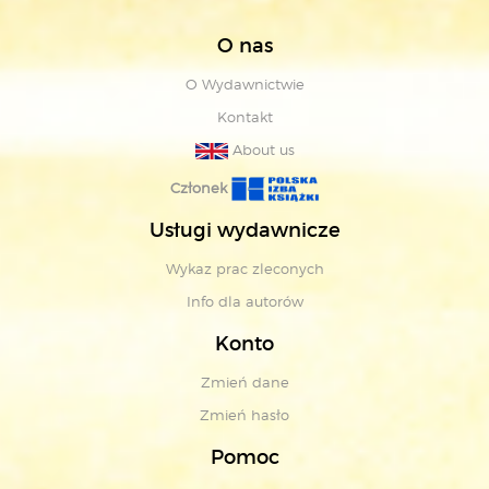
O nas
O Wydawnictwie
Kontakt
About us
Członek
Usługi wydawnicze
Wykaz prac zleconych
Info dla autorów
Konto
Zmień dane
Zmień hasło
Pomoc