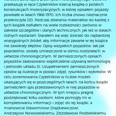
przekazuję w ręce Czytelników trzecią książkę o polskich
konstrukcjach motoryzacyjnych, w której opisałem pojazdy
powstałe w latach 1966-1970. Ich liczba znowu nieznacznie
przekroczyła 120. Podczas zbierania materiałów do każdej z
tych książek trafiałem na wiele rozbieżności zarówno w
zakresie szczegółów i danych technicznych, jak też w datach
różnych wydarzeń. Starałem się więc dotrzeć do najbardziej
wiarygodnych źródeł, aby informacje zawarte w tej książce
nie zawierały błędów. Opisy wszystkich pojazdów, tak jak
poprzednio, zostały umieszczone w ośmiu rozdziałach, w
układzie chronologicznym. W zamieszczonych opisach
pojazdów zastosowano współcześnie używaną terminologię
i jednostki układu SI. Uzupełnieniem zamieszczonych
opisów są ilustracje w postaci zdjęć, rysunków i wykresów. W
celu zorientowania Czytelników w liczbie modeli
ukazujących się w poszczególnych latach, na końcu książki
zamieściłem spis przedstawionych w niej pojazdów w
układzie chronologicznym. W tym miejscu pragnę
podziękować kilku osobom, które pomogły mi w
kompletowaniu informacji i zdjęć do tej książki, a
mianowicie Sławomirowi Drążkiewiczowi,
Andrzejowi Nowosielskiemu, Zdzisławowi Podbielskiemu