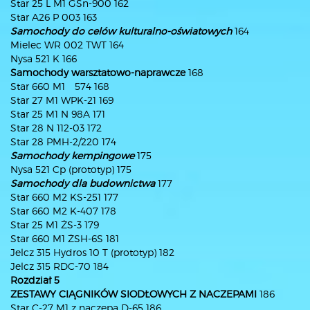
Star 25 L M1 GSn-900 162
Star A26 P 003 163
Samochody do celów kulturalno-oświatowych
164
Mielec WR 002 TWT 164
Nysa 521 K 166
Samochody warsztatowo-naprawcze
168
Star 660 M1 574 168
Star 27 M1 WPK-21 169
Star 25 M1 N 98A 171
Star 28 N 112-03 172
Star 28 PMH-2/220 174
Samochody kempingowe
175
Nysa 521 Cp (prototyp) 175
Samochody dla budownictwa
177
Star 660 M2 KS-251 177
Star 660 M2 K-407 178
Star 25 M1 ŻS-3 179
Star 660 M1 ŻSH-6S 181
Jelcz 315 Hydros 10 T (prototyp) 182
Jelcz 315 RDC-70 184
Rozdział 5
ZESTAWY CIĄGNIKÓW SIODŁOWYCH Z NACZEPAMI
186
Star C-27 M1 z naczepą D-65 186