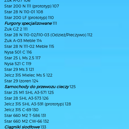
Żuk A-07 106
Star 200 N 111 (prototyp) 107
Star 28 N 110-01 108
Star 200 LF (prototyp) 110
Furgony specjalizowane
111
Żuk GŻ 2 111
Star 28 N 110-02/110-03 (Odzież/Pieczywo) 112
Żuk A-03 Meble 114
Star 28 N 111-02 Meble 115
Nysa 501 C 116
Star 25 L Ms 2,5 117
Nysa 521 C 119
Star 29 Ms 3 121
Jelcz 315 Mielec Ms 5 122
Star 29 Izoren 124
Samochody do przewozu cieczy
125
Star 25 M1 SHL A3-571 125
Star 28 SHL A3-573 126
Jelcz 315 SHL A3-591 (prototyp) 128
Jelcz 315 C-69 130
Star 660 M2 T-586 131
Star 660 M2 CW-66 132
Ciągniki siodłowe
133