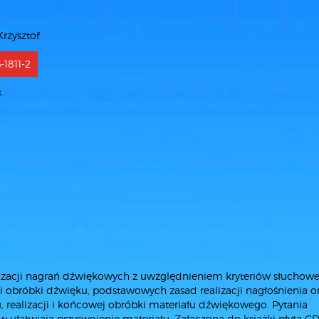
Krzysztof
-1811-2
k
3
alizacji nagrań dźwiękowych z uwzględnieniem kryteriów słuchowe
i obróbki dźwięku, podstawowych zasad realizacji nagłośnienia o
realizacji i końcowej obróbki materiału dźwiękowego. Pytania
ułatwiają przyswojenie materiału. Załączona do książki płyta C