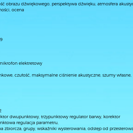
kość obrazu dźwiękowego, perspektywa dźwięku, atmosfera akusty
ości, ocena
9
ikrofon elektretowy
runkowe, czułość, maksymalne ciśnienie akustyczne, szumy własne,
2
rektor dwupunktowy, trzypunktowy regulator barwy, korektor
unktowa regulacja parametru,
na zbiorcza, grupy, wskaźniki wysterowania, odstęp od przesterowa