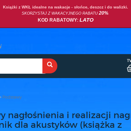
Książki z WKŁ idealne na wakacje - słońce, deszcz i do walizki.
20%
SKORZYSTAJ Z WAKACYJNEGO RABATU
.
LATO
KOD RABATOWY:
T
Podstawy
 nagłośnienia i realizacji nag
ik dla akustyków (książka z