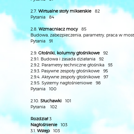
2.7.
Wirtualne stoły mikserskie
82
Pytania 84
2.8.
Wzmacniacz mocy
85
Budowa, zabezpieczenia, parametry, praca w mos
Pytania 91
2.9.
Głośniki, kolumny głośnikowe
92
2.9.1. Budowa i zasada działania 92
2.9.2. Parametry techniczne głośnika 93
2.9.3. Pasywne zespoły głośnikowe 95
2.9.4. Aktywne zespoły głośnikowe 97
2.9.5. Systemy nagłośnieniowe 98
Pytania 100
2.10.
Słuchawki
101
Pytania 102
Rozdział
3
Nagłośnienie
103
3.1.
Wstęp
103