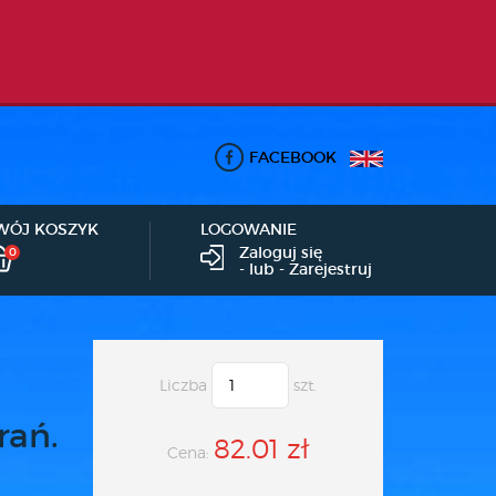
FACEBOOK
WÓJ KOSZYK
LOGOWANIE
Zaloguj się
0
- lub -
Zarejestruj
Liczba
szt.
rań.
82.01 zł
Cena: