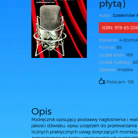
płytą)
Autor:
Sztekmiler 
ISBN: 978-83-206
Wydanie:
4 dodru
Format:
B5
Liczba stron:
188
Liczba ilustracji:
8
Oprawa:
miękka
Polecam: 195
Opis
Podręcznik opisujący podstawy nagłośnienia i re
jakości dźwięku, opisu urządzeń do przetwarzania 
licznych praktycznych uwag dotyczących montażu, 
zamieszczone na końcu poszczególnych rozdziałów 