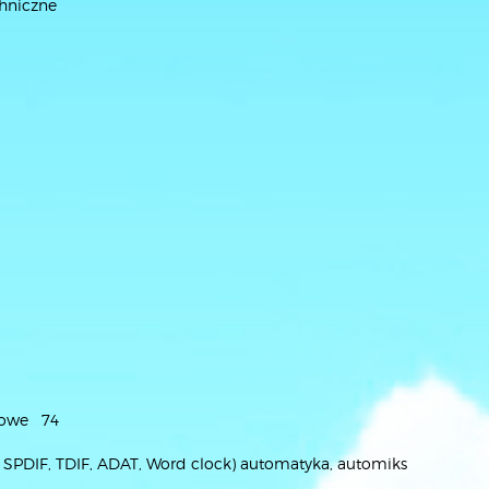
chniczne
frowe 74
U, SPDIF, TDIF, ADAT, Word clock) automatyka, automiks