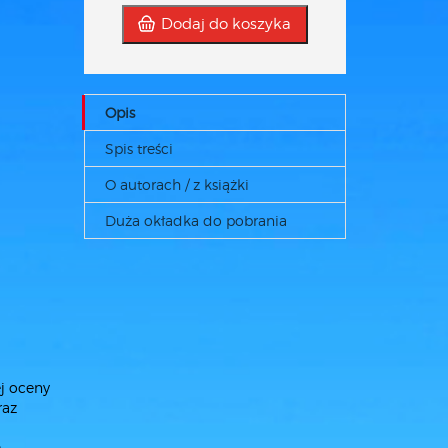
Dodaj do koszyka
Opis
Spis treści
O autorach / z książki
Duża okładka do pobrania
j oceny
raz
D