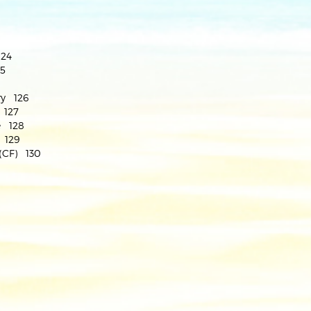
124
25
ry 126
 127
e 128
 129
 (CF) 130