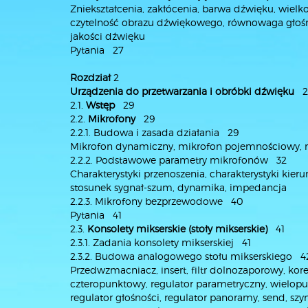
Zniekształcenia, zakłócenia, barwa dźwięku, wiel
czytelność obrazu dźwiękowego, równowaga głośn
jakości dźwięku
Pytania 27
Rozdział
2
Urządzenia do przetwarzania i obróbki dźwięku
2
2.1.
Wstęp
29
2.2.
Mikrofony
29
2.2.1. Budowa i zasada działania 29
Mikrofon dynamiczny, mikrofon pojemnościowy, m
2.2.2. Podstawowe parametry mikrofonów 32
Charakterystyki przenoszenia, charakterystyki kie
stosunek sygnał-szum, dynamika, impedancja
2.2.3. Mikrofony bezprzewodowe 40
Pytania 41
2.3.
Konsolety mikserskie (stoły mikserskie)
41
2.3.1. Zadania konsolety mikserskiej 41
2.3.2. Budowa analogowego stołu mikserskiego 4
Przedwzmacniacz, insert, filtr dolnozaporowy, ko
czteropunktowy, regulator parametryczny, wielop
regulator głośności, regulator panoramy, send, szy