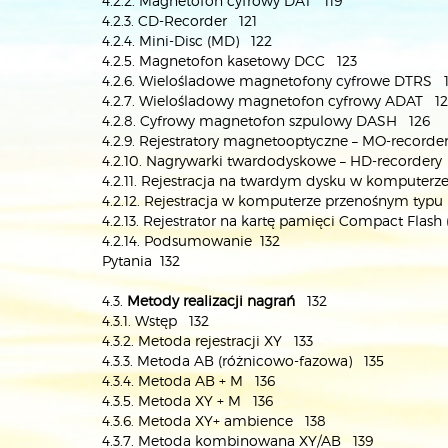
4.2.2. Magnetofon cyfrowy DAT 119
4.2.3. CD-Recorder 121
4.2.4. Mini-Disc (MD) 122
4.2.5. Magnetofon kasetowy DCC 123
4.2.6. Wielośladowe magnetofony cyfrowe DTRS 
4.2.7. Wielośladowy magnetofon cyfrowy ADAT 1
4.2.8. Cyfrowy magnetofon szpulowy DASH 126
4.2.9. Rejestratory magnetooptyczne – MO-recorde
4.2.10. Nagrywarki twardodyskowe – HD-recordery
4.2.11. Rejestracja na twardym dysku w komputerz
4.2.12. Rejestracja w komputerze przenośnym typu
4.2.13. Rejestrator na kartę pamięci Compact Flash
4.2.14. Podsumowanie 132
Pytania 132
4.3.
Metody realizacji nagrań
132
4.3.1. Wstęp 132
4.3.2. Metoda rejestracji XY 133
4.3.3. Metoda AB (różnicowo-fazowa) 135
4.3.4. Metoda AB + M 136
4.3.5. Metoda XY + M 136
4.3.6. Metoda XY+ ambience 138
4.3.7. Metoda kombinowana XY/AB 139