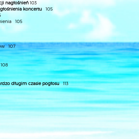
ji nagłośnień
103
głośnienia koncertu
105
5
nienia 105
tów 107
 108
ardzo długim czasie pogłosu
113