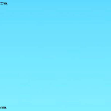
czna,
nia,