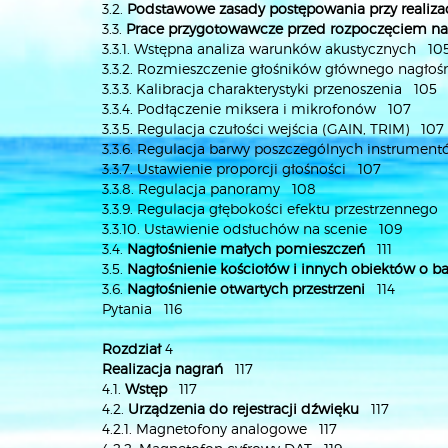
3.2.
Podstawowe zasady postępowania przy realizac
3.3.
Prace przygotowawcze przed rozpoczęciem na
3.3.1. Wstępna analiza warunków akustycznych 10
3.3.2. Rozmieszczenie głośników głównego nagłoś
3.3.3. Kalibracja charakterystyki przenoszenia 105
3.3.4. Podłączenie miksera i mikrofonów 107
3.3.5. Regulacja czułości wejścia (GAIN, TRIM) 107
3.3.6. Regulacja barwy poszczególnych instrumen
3.3.7. Ustawienie proporcji głośności 107
3.3.8. Regulacja panoramy 108
3.3.9. Regulacja głębokości efektu przestrzennego
3.3.10. Ustawienie odsłuchów na scenie 109
3.4.
Nagłośnienie małych pomieszczeń
111
3.5.
Nagłośnienie kościołów i innych obiektów o b
3.6.
Nagłośnienie otwartych przestrzeni
114
Pytania 116
Rozdział
4
Realizacja nagrań
117
4.1.
Wstęp
117
4.2.
Urządzenia do rejestracji dźwięku
117
4.2.1. Magnetofony analogowe 117