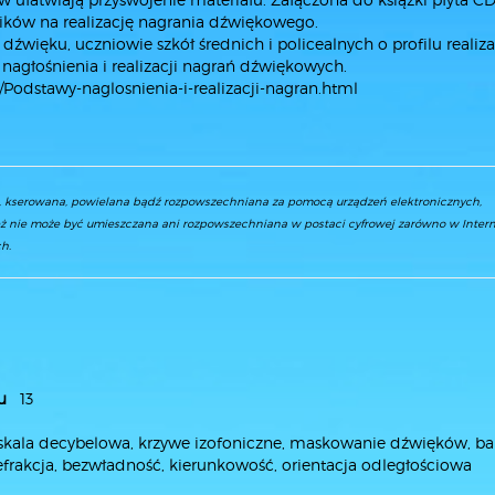
ników na realizację nagrania dźwiękowego.
y dźwięku, uczniowie szkół średnich i policealnych o profilu realiza
agłośnienia i realizacji nagrań dźwiękowych.
02/Podstawy-naglosnienia-i-realizacji-nagran.html
a, kserowana, powielana bądź rozpowszechniana za pomocą urządzeń elektronicznych,
ż nie może być umieszczana ani rozpowszechniana w postaci cyfrowej zarówno w Interne
h.
u
13
, skala decybelowa, krzywe izofoniczne, maskowanie dźwięków, b
refrakcja, bezwładność, kierunkowość, orientacja odległościowa