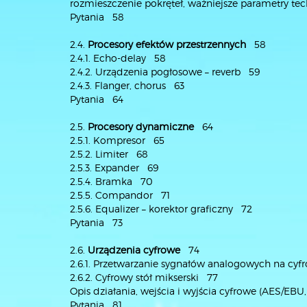
rozmieszczenie pokręteł, ważniejsze parametry te
Pytania 58
2.4.
Procesory efektów przestrzennych
58
2.4.1. Echo-delay 58
2.4.2. Urządzenia pogłosowe – reverb 59
2.4.3. Flanger, chorus 63
Pytania 64
2.5.
Procesory dynamiczne
64
2.5.1. Kompresor 65
2.5.2. Limiter 68
2.5.3. Expander 69
2.5.4. Bramka 70
2.5.5. Compandor 71
2.5.6. Equalizer – korektor graficzny 72
Pytania 73
2.6.
Urządzenia cyfrowe
74
2.6.1. Przetwarzanie sygnałów analogowych na cy
2.6.2. Cyfrowy stół mikserski 77
Opis działania, wejścia i wyjścia cyfrowe (AES/EB
Pytania 81