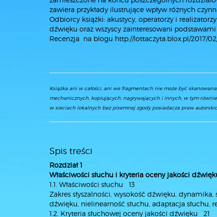
zawiera przykłady ilustrujące wpływ różnych czyn
Odbiorcy książki: akustycy, operatorzy i realizatorz
dźwięku oraz wszyscy zainteresowani podstawami n
Recenzja na blogu
http://lottaczyta.blox.pl/2017/
Książka ani w całości, ani we fragmentach nie może być skanowan
mechanicznych, kopiujących, nagrywających i innych, w tym równie
w sieciach lokalnych bez pisemnej zgody posiadacza praw autorskic
Spis treści
Rozdział 1
Właściwości słuchu i kryteria oceny jakości dźwięk
1.1. Właściwości słuchu 13
Zakres słyszalności, wysokość dźwięku, dynamika
dźwięku, nielinearność słuchu, adaptacja słuchu, 
1.2. Kryteria słuchowej oceny jakości dźwięku 21