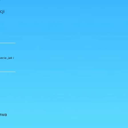
cji
cie, jak i
arwa