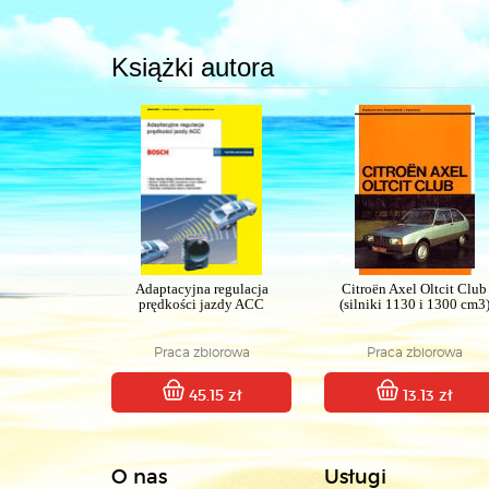
Książki autora
Adaptacyjna regulacja
Citroën Axel Oltcit Club
prędkości jazdy ACC
(silniki 1130 i 1300 cm3
Praca zbiorowa
Praca zbiorowa
45.15 zł
13.13 zł
O nas
Usługi