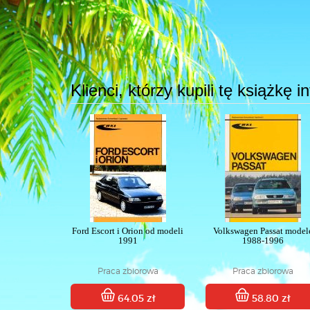
Klienci, którzy kupili tę książkę 
Ford Escort i Orion od modeli
Volkswagen Passat model
1991
1988-1996
Praca zbiorowa
Praca zbiorowa
64.05 zł
58.80 zł