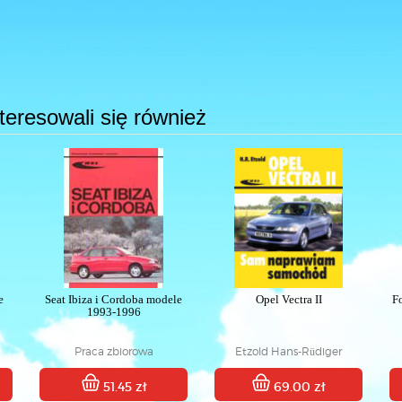
interesowali się również
e
Seat Ibiza i Cordoba modele
Opel Vectra II
F
1993-1996
Praca zbiorowa
Etzold Hans-Rüdiger
51.45 zł
69.00 zł