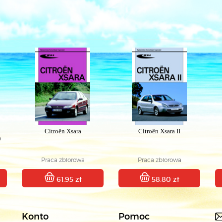
Citroën Xsara
Citroën Xsara II
)
Praca zbiorowa
Praca zbiorowa
61.95 zł
58.80 zł
Konto
Pomoc