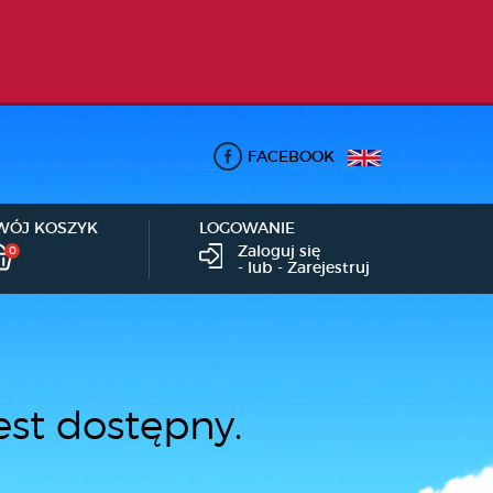
FACEBOOK
WÓJ KOSZYK
LOGOWANIE
Zaloguj się
0
- lub -
Zarejestruj
est dostępny.