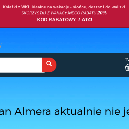
Książki z WKŁ idealne na wakacje - słońce, deszcz i do walizki.
20%
SKORZYSTAJ Z WAKACYJNEGO RABATU
.
LATO
KOD RABATOWY:
T
an Almera aktualnie nie j