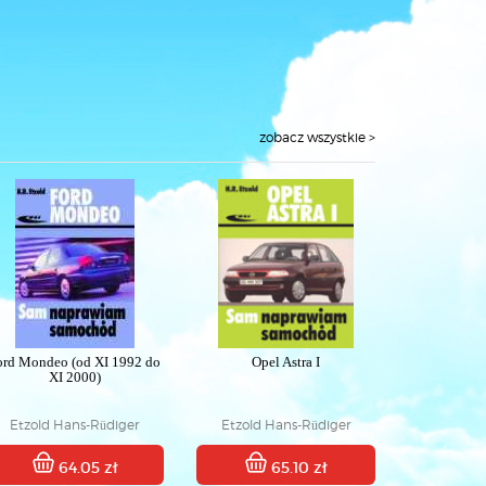
zobacz wszystkie >
ord Mondeo (od XI 1992 do
Opel Astra I
XI 2000)
Etzold Hans-Rüdiger
Etzold Hans-Rüdiger
64.05 zł
65.10 zł