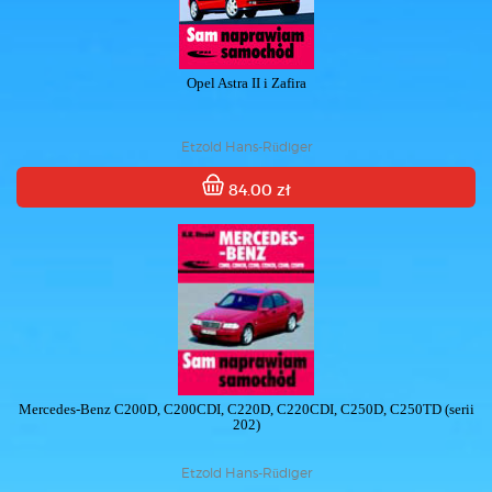
Opel Astra II i Zafira
Etzold Hans-Rüdiger
84.00 zł
Mercedes-Benz C200D, C200CDI, C220D, C220CDI, C250D, C250TD (serii
202)
Etzold Hans-Rüdiger