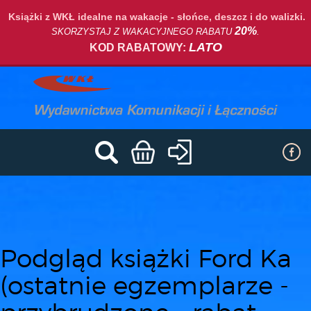
Książki z WKŁ idealne na wakacje - słońce, deszcz i do walizki.
20%
SKORZYSTAJ Z WAKACYJNEGO RABATU
.
LATO
KOD RABATOWY:
Podgląd książki Ford Ka
(ostatnie egzemplarze -