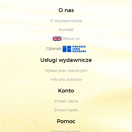
O nas
O Wydawnictwie
Kontakt
About us
Członek
Usługi wydawnicze
Wykaz prac zleconych
Info dla autorów
Konto
Zmień dane
Zmień hasło
Pomoc
Cennik dostawy