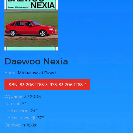
Daewoo Nexia
Autor:
Michałowski Paweł
ISBN: 83-206-1268-3, 978-83-206-1268-4
Wydanie:
3 / 2006
Format:
A4
Liczba stron:
244
Liczba ilustracji:
379
Oprawa:
miękka