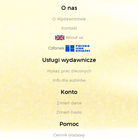
O nas
O Wydawnictwie
Kontakt
About us
Członek
Usługi wydawnicze
Wykaz prac zleconych
Info dla autorów
Konto
Zmień dane
Zmień hasło
Pomoc
Cennik dostawy