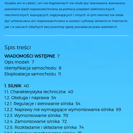
Książka ani w całości, ani we fragmentach nie może być skanowana, kserowana,
powielana bądź rozpowszechniana za pomocą urządzeń elektronicznych,
mechanicznych, kopiujących, nagrywających i innych, w tym również nie może
być umieszczana ani rozpowszechniana w postaci cyfrowej zarówno w Internecie,
jak i w sieciach lokalnych bez pisemnej zgody posiadacza praw autorskich.
Spis treści
WIADOMOŚCI WSTĘPNE
7
Opis modeli 7
Identyfikacja samochodu 8
Eksploatacja samochodu 11
1. SILNIK
40
1.1. Charakterystyka techniczna 40
1.2. Obsługa i naprawa 54
1.2.1. Regulacje i sterowanie silnika 54
1.2.2. Naprawy nie wymagające wymontowania silnika 59
1.2.3. Wymontowanie silnika 70
1.2.4. Zamontowanie silnika 72
1.2.5. Rozkładanie i składanie silnika 74