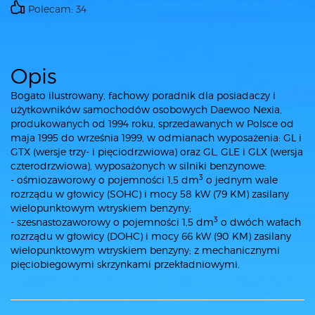
Polecam: 34
Opis
Bogato ilustrowany, fachowy poradnik dla posiadaczy i
użytkowników samochodów osobowych Daewoo Nexia,
produkowanych od 1994 roku, sprzedawanych w Polsce od
maja 1995 do września 1999, w odmianach wyposażenia: GL i
GTX (wersje trzy- i pięciodrzwiowa) oraz GL, GLE i GLX (wersja
czterodrzwiowa), wyposażonych w silniki benzynowe:
3
- ośmiozaworowy o pojemności 1,5 dm
o jednym wale
rozrządu w głowicy (SOHC) i mocy 58 kW (79 KM) zasilany
wielopunktowym wtryskiem benzyny;
3
- szesnastozaworowy o pojemności 1,5 dm
o dwóch wałach
rozrządu w głowicy (DOHC) i mocy 66 kW (90 KM) zasilany
wielopunktowym wtryskiem benzyny; z mechanicznymi
pięciobiegowymi skrzynkami przekładniowymi.