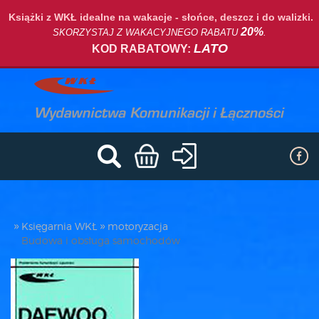
Książki z WKŁ idealne na wakacje - słońce, deszcz i do walizki.
20%
SKORZYSTAJ Z WAKACYJNEGO RABATU
.
LATO
KOD RABATOWY:
Księgarnia WKŁ
motoryzacja
Budowa i obsługa samochodów