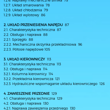
1.2.6. Naprawy mechaniczne silnika 75
1.2.7. Układ smarowania 78
1.2.8. Układ chłodzenia 79
1.2.9. Układ wylotowy 86
2. UKŁAD PRZENIESIENIA NAPĘDU
87
2.1. Charakterystyka techniczna 87
2.2. Obsługa i naprawa 88
2.2.1. Sprzęgło 88
2.2.2. Mechaniczna skrzynka przekładniowa 96
2.2.3. Półosie napędowe 105
3. UKŁAD KIEROWNICZY
113
3.1. Charakterystyka techniczna 113
3.2. Obsługa i naprawa 114
3.2.1. Kolumna kierownicy 114
3.2.2. Przekładnia kierownicza 121
3.2.3. Hydrauliczne wspomaganie układu kierowniczego 126
4. ZAWIESZENIE PRZEDNIE
129
4.1. Charakterystyka techniczna 129
4.2. Obsługa i naprawa 130
4.2.1. Naprawa zawieszenia przedniego 130