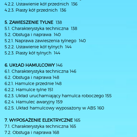
4.2.2. Ustawienie kół przednich 136
4.2.3. Piasty kół przednich 136
5. ZAWIESZENIE TYLNE
138
5.1. Charakterystyka techniczna 138
5.2. Obsługa i naprawa 140
5.2.1. Naprawa zawieszenia tylnego 140
5.2.2. Ustawienie kół tylnych 144
5.2.3. Piasty kół tylnych 144
6. UKŁAD HAMULCOWY
146
6.1. Charakterystyka techniczna 146
6.2. Obsługa i naprawa 148
6.2.1. Hamulce przednie 148
6.2.2. Hamulce tylne 151
6.2.3. Układ uruchamiający hamulca roboczego 155
6.2.4. Hamulec awaryjny 159
6.2.5. Układ hamulcowy wyposażony w ABS 160
7. WYPOSAŻENIE ELEKTRYCZNE
165
7.1. Charakterystyka techniczna 165
7.2. Obsługa i naprawa 168