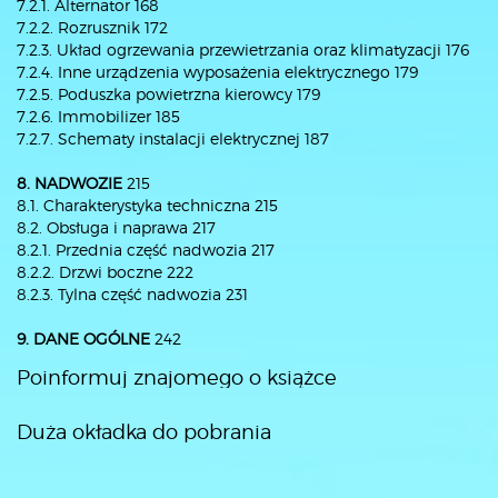
7.2.1. Alternator 168
7.2.2. Rozrusznik 172
7.2.3. Układ ogrzewania przewietrzania oraz klimatyzacji 176
7.2.4. Inne urządzenia wyposażenia elektrycznego 179
7.2.5. Poduszka powietrzna kierowcy 179
7.2.6. Immobilizer 185
7.2.7. Schematy instalacji elektrycznej 187
8. NADWOZIE
215
8.1. Charakterystyka techniczna 215
8.2. Obsługa i naprawa 217
8.2.1. Przednia część nadwozia 217
8.2.2. Drzwi boczne 222
8.2.3. Tylna część nadwozia 231
9. DANE OGÓLNE
242
Poinformuj znajomego o książce
Duża okładka do pobrania