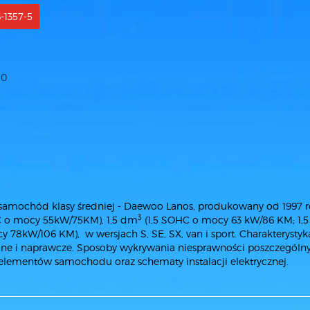
-1357-5
00
 samochód klasy średniej - Daewoo Lanos, produkowany od 1997 r
3
C o mocy 55kW/75KM), 1,5 dm
(1,5 SOHC o mocy 63 kW/86 KM; 1,
 78kW/106 KM), w wersjach S, SE, SX, van i sport. Charakterystyk
yjne i naprawcze. Sposoby wykrywania niesprawności poszczególn
e elementów samochodu oraz schematy instalacji elektrycznej.