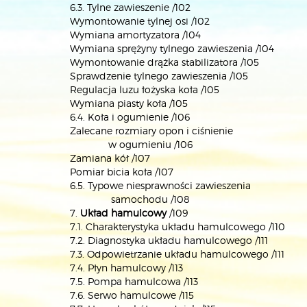
6.3. Tylne zawieszenie /102
Wymontowanie tylnej osi /102
Wymiana amortyzatora /104
Wymiana sprężyny tylnego zawieszenia /104
Wymontowanie drążka stabilizatora /105
Sprawdzenie tylnego zawieszenia /105
Regulacja luzu łożyska koła /105
Wymiana piasty koła /105
6.4. Koła i ogumienie /106
Zalecane rozmiary opon i ciśnienie
w ogumieniu /106
Zamiana kół /107
Pomiar bicia koła /107
6.5. Typowe niesprawności zawieszenia
samochodu /108
7.
Układ hamulcowy
/109
7.1. Charakterystyka układu hamulcowego /110
7.2. Diagnostyka układu hamulcowego /111
7.3. Odpowietrzanie układu hamulcowego /111
7.4. Płyn hamulcowy /113
7.5. Pompa hamulcowa /113
7.6. Serwo hamulcowe /115