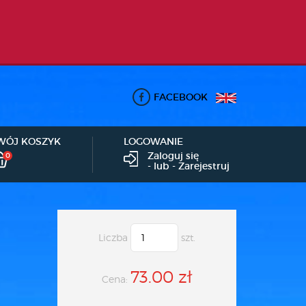
FACEBOOK
WÓJ KOSZYK
LOGOWANIE
Zaloguj się
0
- lub -
Zarejestruj
Liczba
szt.
73.00 zł
Cena: