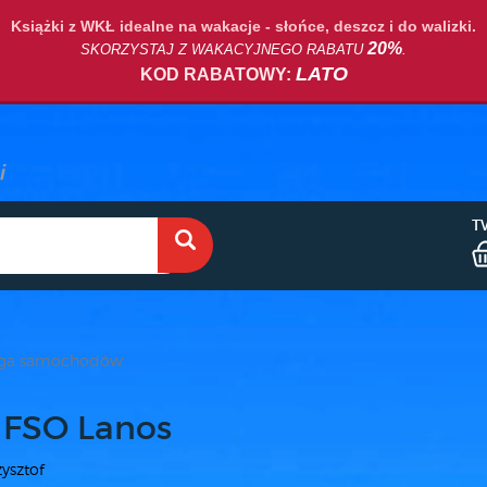
Książki z WKŁ idealne na wakacje - słońce, deszcz i do walizki.
20%
SKORZYSTAJ Z WAKACYJNEGO RABATU
.
LATO
KOD RABATOWY:
T
uga samochodów
FSO Lanos
zysztof