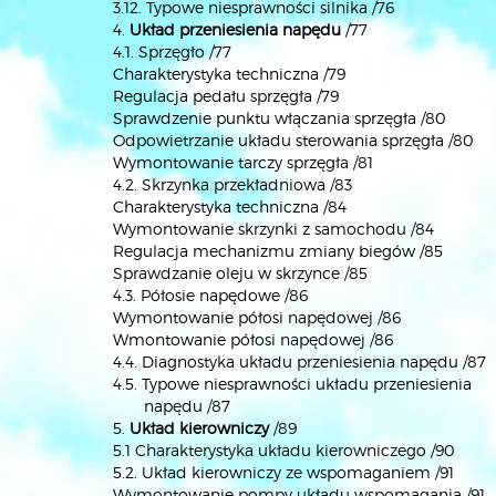
3.12. Typowe niesprawności silnika /76
4.
Układ przeniesienia napędu
/77
4.1. Sprzęgło /77
Charakterystyka techniczna /79
Regulacja pedału sprzęgła /79
Sprawdzenie punktu włączania sprzęgła /80
Odpowietrzanie układu sterowania sprzęgła /80
Wymontowanie tarczy sprzęgła /81
4.2. Skrzynka przekładniowa /83
Charakterystyka techniczna /84
Wymontowanie skrzynki z samochodu /84
Regulacja mechanizmu zmiany biegów /85
Sprawdzanie oleju w skrzynce /85
4.3. Półosie napędowe /86
Wymontowanie półosi napędowej /86
Wmontowanie półosi napędowej /86
4.4. Diagnostyka układu przeniesienia napędu /87
4.5. Typowe niesprawności układu przeniesienia
napędu /87
5.
Układ kierowniczy
/89
5.1 Charakterystyka układu kierowniczego /90
5.2. Układ kierowniczy ze wspomaganiem /91
Wymontowanie pompy układu wspomagania /91