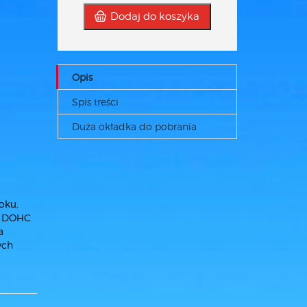
Dodaj do koszyka
Opis
Spis treści
Duża okładka do pobrania
oku,
5 DOHC
a
ych