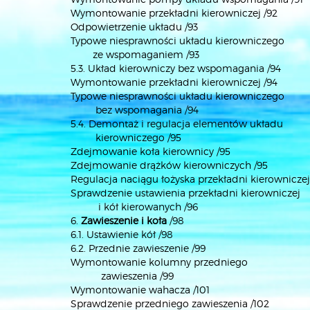
Wymontowanie przekładni kierowniczej /92
Odpowietrzenie układu /93
Typowe niesprawności układu kierowniczego
ze wspomaganiem /93
5.3. Układ kierowniczy bez wspomagania /94
Wymontowanie przekładni kierowniczej /94
Typowe niesprawności układu kierowniczego
bez wspomagania /94
5.4. Demontaż i regulacja elementów układu
kierowniczego /95
Zdejmowanie koła kierownicy /95
Zdejmowanie drążków kierowniczych /95
Regulacja naciągu łożyska przekładni kierowniczej
Sprawdzenie ustawienia przekładni kierowniczej
i kół kierowanych /96
6.
Zawieszenie i koła
/98
6.1. Ustawienie kół /98
6.2. Przednie zawieszenie /99
Wymontowanie kolumny przedniego
zawieszenia /99
Wymontowanie wahacza /101
Sprawdzenie przedniego zawieszenia /102