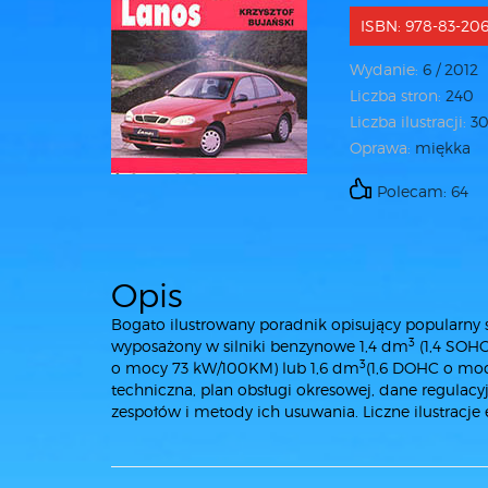
ISBN: 978-83-206
Wydanie:
6 / 2012
Liczba stron:
240
Liczba ilustracji:
3
Oprawa:
miękka
Polecam: 64
Opis
Bogato ilustrowany poradnik opisujący popularny
3
wyposażony w silniki benzynowe 1,4 dm
(1,4 SOH
3
o mocy 73 kW/100KM) lub 1,6 dm
(1,6 DOHC o mocy
techniczna, plan obsługi okresowej, dane regulac
zespołów i metody ich usuwania. Liczne ilustracj