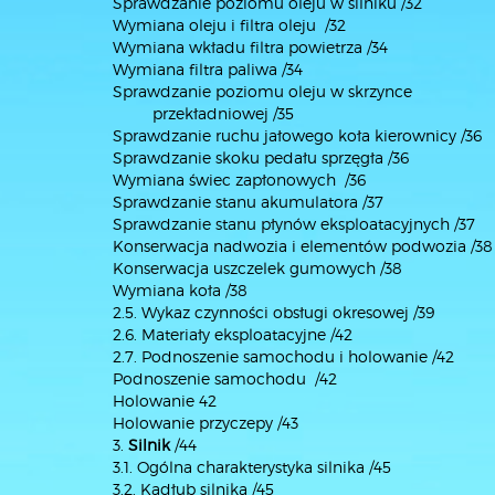
Sprawdzanie poziomu oleju w silniku /32
Wymiana oleju i filtra oleju /32
Wymiana wkładu filtra powietrza /34
Wymiana filtra paliwa /34
Sprawdzanie poziomu oleju w skrzynce
przekładniowej /35
Sprawdzanie ruchu jałowego koła kierownicy /36
Sprawdzanie skoku pedału sprzęgła /36
Wymiana świec zapłonowych /36
Sprawdzanie stanu akumulatora /37
Sprawdzanie stanu płynów eksploatacyjnych /37
Konserwacja nadwozia i elementów podwozia /38
Konserwacja uszczelek gumowych /38
Wymiana koła /38
2.5. Wykaz czynności obsługi okresowej /39
2.6. Materiały eksploatacyjne /42
2.7. Podnoszenie samochodu i holowanie /42
Podnoszenie samochodu /42
Holowanie 42
Holowanie przyczepy /43
3.
Silnik
/44
3.1. Ogólna charakterystyka silnika /45
3.2. Kadłub silnika /45