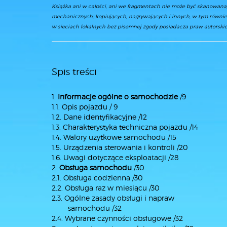
Książka ani w całości, ani we fragmentach nie może być skanowan
mechanicznych, kopiujących, nagrywających i innych, w tym równie
w sieciach lokalnych bez pisemnej zgody posiadacza praw autorskic
Spis treści
1.
Informacje ogólne o samochodzie
/9
1.1. Opis pojazdu / 9
1.2. Dane identyfikacyjne /12
1.3. Charakterystyka techniczna pojazdu /14
1.4. Walory użytkowe samochodu /15
1.5. Urządzenia sterowania i kontroli /20
1.6. Uwagi dotyczące eksploatacji /28
2.
Obsługa samochodu
/30
2.1. Obsługa codzienna /30
2.2. Obsługa raz w miesiącu /30
2.3. Ogólne zasady obsługi i napraw
samochodu /32
2.4. Wybrane czynności obsługowe /32