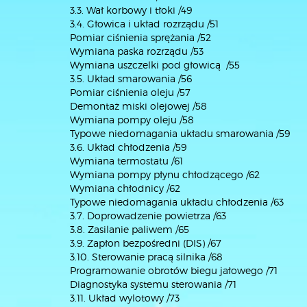
3.3. Wał korbowy i tłoki /49
3.4. Głowica i układ rozrządu /51
Pomiar ciśnienia sprężania /52
Wymiana paska rozrządu /53
Wymiana uszczelki pod głowicą /55
3.5. Układ smarowania /56
Pomiar ciśnienia oleju /57
Demontaż miski olejowej /58
Wymiana pompy oleju /58
Typowe niedomagania układu smarowania /59
3.6. Układ chłodzenia /59
Wymiana termostatu /61
Wymiana pompy płynu chłodzącego /62
Wymiana chłodnicy /62
Typowe niedomagania układu chłodzenia /63
3.7. Doprowadzenie powietrza /63
3.8. Zasilanie paliwem /65
3.9. Zapłon bezpośredni (DIS) /67
3.10. Sterowanie pracą silnika /68
Programowanie obrotów biegu jałowego /71
Diagnostyka systemu sterowania /71
3.11. Układ wylotowy /73