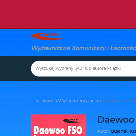
Księgarnia WKŁ
motoryzacja
Budowa i obsł
Daewoo 
Autor:
Bujański Kr