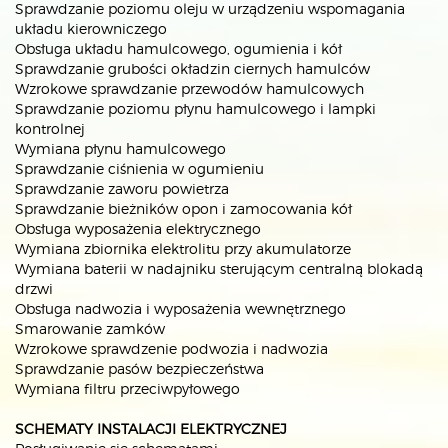
Sprawdzanie poziomu oleju w urządzeniu wspomagania
układu kierowniczego
Obsługa układu hamulcowego, ogumienia i kół
Sprawdzanie grubości okładzin ciernych hamulców
Wzrokowe sprawdzanie przewodów hamulcowych
Sprawdzanie poziomu płynu hamulcowego i lampki
kontrolnej
Wymiana płynu hamulcowego
Sprawdzanie ciśnienia w ogumieniu
Sprawdzanie zaworu powietrza
Sprawdzanie bieżników opon i zamocowania kół
Obsługa wyposażenia elektrycznego
Wymiana zbiornika elektrolitu przy akumulatorze
Wymiana baterii w nadajniku sterującym centralną blokadą
drzwi
Obsługa nadwozia i wyposażenia wewnętrznego
Smarowanie zamków
Wzrokowe sprawdzenie podwozia i nadwozia
Sprawdzanie pasów bezpieczeństwa
Wymiana filtru przeciwpyłowego
SCHEMATY INSTALACJI ELEKTRYCZNEJ