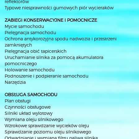
reflektorów
Typowe niesprawności gumowych piór wycieraków
ZABIEGI KONSERWACYJNE I POMOCNICZE
Mycie samochodu
Pielęgnacja samochodu
Ochrona antykorozyjna spodu nadwozia i przestrzeni
zamkniętych
Pielęgnacja obić tapicerskich
Uruchamianie silnika za pomocą akumulatora
pomocniczego
Holowanie samochodu
Podnoszenie i podpieranie samochodu
Narzędzia
OBSŁUGA SAMOCHODU
Plan obsługi
Czynności obsługowe
Silniki układ wylotowy
Wymiana oleju silnikowego
Wzrokowe sprawdzanie wycieków oleju
Sprawdzanie poziomu oleju silnikowego
Odwadnianie i wymiana filtru paliwa silnika