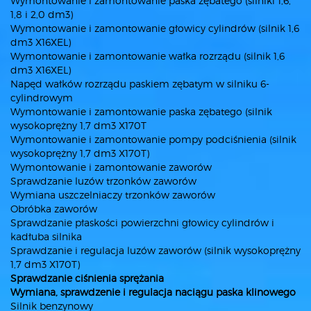
Wymontowanie i zamontowanie paska zębatego (silniki 1,6,
1,8 i 2,0 dm3)
Wymontowanie i zamontowanie głowicy cylindrów (silnik 1,6
dm3 X16XEL)
Wymontowanie i zamontowanie wałka rozrządu (silnik 1,6
dm3 X16XEL)
Napęd wałków rozrządu paskiem zębatym w silniku 6-
cylindrowym
Wymontowanie i zamontowanie paska zębatego (silnik
wysokoprężny 1,7 dm3 X170T
Wymontowanie i zamontowanie pompy podciśnienia (silnik
wysokoprężny 1,7 dm3 X170T)
Wymontowanie i zamontowanie zaworów
Sprawdzanie luzów trzonków zaworów
Wymiana uszczelniaczy trzonków zaworów
Obróbka zaworów
Sprawdzanie płaskości powierzchni głowicy cylindrów i
kadłuba silnika
Sprawdzanie i regulacja luzów zaworów (silnik wysokoprężny
1,7 dm3 X170T)
Sprawdzanie ciśnienia sprężania
Wymiana, sprawdzenie i regulacja naciągu paska klinowego
Silnik benzynowy