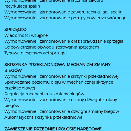
Wymontowanie i zamontowanie łącznika zaworu
recyrkulacji spalin
Wymontowanie i zamontowanie zaworu recyrkulacji spalin
Wymontowanie i zamontowanie pompy powietrza wtórnego
SPRZĘGŁO
Wiadomości wstępne
Wymontowanie i zamontowanie oraz sprawdzanie sprzęgła
Odpowietrzanie obwodu sterowania sprzęgłem
Typowe niesprawności sprzęgła
SKRZYNKA PRZEKŁADNIOWA, MECHANIZM ZMIANY
BIEGÓW
Wymontowanie i zamontowanie skrzynki przekładniowej
Sprawdzanie poziomu oleju w mechanicznej skrzynce
przekładniowej
Regulacja mechanizmu zmiany biegów
Wymontowanie i zamontowanie osłony dźwigni zmiany
biegów
Wymontowanie i zamontowanie dźwigni zmiany biegów
Automatyczna skrzynka przekładniowa
ZAWIESZENIE PRZEDNIE I PÓŁOSIE NAPĘDOWE