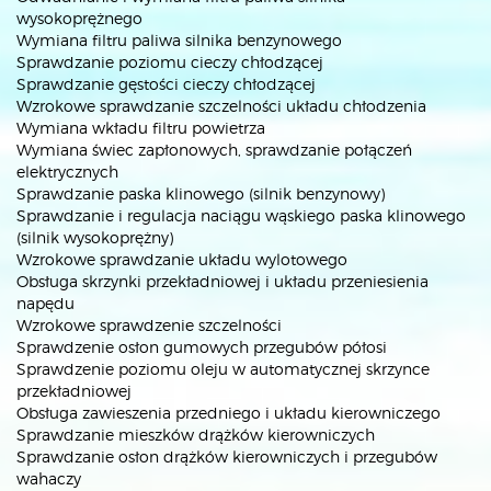
wysokoprężnego
Wymiana filtru paliwa silnika benzynowego
Sprawdzanie poziomu cieczy chłodzącej
Sprawdzanie gęstości cieczy chłodzącej
Wzrokowe sprawdzanie szczelności układu chłodzenia
Wymiana wkładu filtru powietrza
Wymiana świec zapłonowych, sprawdzanie połączeń
elektrycznych
Sprawdzanie paska klinowego (silnik benzynowy)
Sprawdzanie i regulacja naciągu wąskiego paska klinowego
(silnik wysokoprężny)
Wzrokowe sprawdzanie układu wylotowego
Obsługa skrzynki przekładniowej i układu przeniesienia
napędu
Wzrokowe sprawdzenie szczelności
Sprawdzenie osłon gumowych przegubów półosi
Sprawdzenie poziomu oleju w automatycznej skrzynce
przekładniowej
Obsługa zawieszenia przedniego i układu kierowniczego
Sprawdzanie mieszków drążków kierowniczych
Sprawdzanie osłon drążków kierowniczych i przegubów
wahaczy