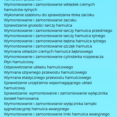
Wymontowanie i zamontowanie wkładek ciernych
hamulców tylnych
Wykonanie szablonu do sprawdzania tłoka zacisku
Wymontowanie i zamontowanie zacisku
Sprawdzanie grubości tarczy hamulca
Wymontowanie i zamontowanie tarczy hamulca przedniego
Wymontowanie i zamontowanie tarczy hamulca tylnego
Wymontowanie i zamontowanie bębna hamulca tylnego
Wymontowanie i zamontowanie szczęk hamulca
Wymiana okładzin ciernych hamulca bębnowego
Wymontowanie i zamontowanie cylinderka rozpieracza
Płyn hamulcowy
Odpowietrzanie układu hamulcowego
Wymiana sztywnego przewodu hamulcowego
Wymiana elastycznego przewodu hamulcowego
Sprawdzanie urządzenia wspomagającego układ
hamulcowy
Sprawdzanie, wymontowanie i zamontowanie wyłącznika
świateł hamowania
Wymontowanie i zamontowanie wyłącznika lampki
sygnalizacyjnej hamulca awaryjnego
Wymontowanie i zamontowanie linki hamulca awaryjnego