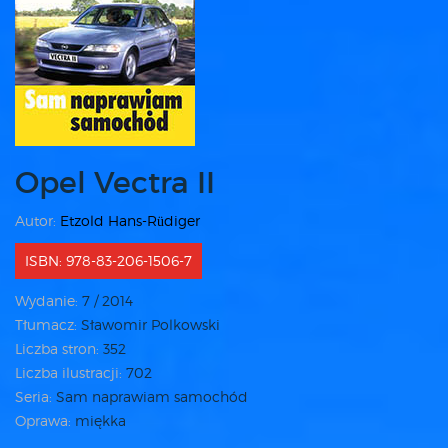
Opel Vectra II
Autor:
Etzold Hans-Rüdiger
ISBN: 978-83-206-1506-7
Wydanie:
7 / 2014
Tłumacz:
Sławomir Polkowski
Liczba stron:
352
Liczba ilustracji:
702
Seria:
Sam naprawiam samochód
Oprawa:
miękka