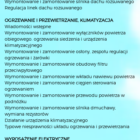
Wymontowanie i zamontowanie silnika dachu rozsuwanego
Regulacja linek dachu rozsuwanego
OGRZEWANIE I PRZEWIETRZANIE, KLIMATYZACJA
Wiadomości wstępne
Wymontowanie i zamontowanie wyłączników powietrza
obiegowego. ogrzewania siedzenia i urządzenia
klimatyzacyjnego
Wymontowanie i zamontowanie osłony, zespołu regulacji
ogrzewania i żarówki
Wymontowanie i zamontowanie obudowy filtru
przeciwpyłowego
Wymontowanie i zamontowanie wkładu nawiewu powietrza
Wymontowanie i zamontowanie cięgien sterowania
ogrzewaniem
Wymontowanie i zamontowanie przewodu powietrza w
podnóżku
Wymontowanie i zamontowanie silnika dmuchawy,
wymiana rezystorów
Działanie urządzenia klimatyzacyjnego
Typowe niesprawności układu ogrzewania i przewietrzania
WYPOSAŻENIE ELEKTRYCZNE