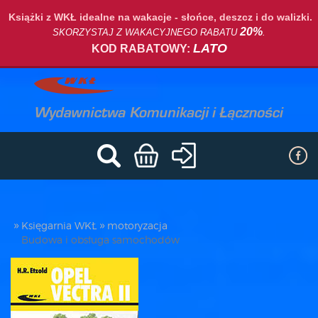
Książki z WKŁ idealne na wakacje - słońce, deszcz i do walizki.
20%
SKORZYSTAJ Z WAKACYJNEGO RABATU
.
LATO
KOD RABATOWY:
Księgarnia WKŁ
motoryzacja
Budowa i obsługa samochodów