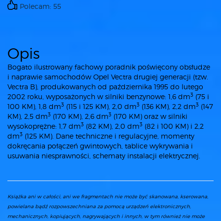
Polecam: 55
Opis
Bogato ilustrowany fachowy poradnik poświęcony obsłudze
i naprawie samochodów Opel Vectra drugiej generacji (tzw.
Vectra B), produkowanych od października 1995 do lutego
3
2002 roku, wyposażonych w silniki benzynowe: 1,6 dm
(75 i
3
3
3
100 KM), 1,8 dm
(115 i 125 KM), 2,0 dm
(136 KM), 2,2 dm
(147
3
3
KM), 2,5 dm
(170 KM), 2,6 dm
(170 KM) oraz w silniki
3
3
wysokoprężne: 1,7 dm
(82 KM), 2,0 dm
(82 i 100 KM) i 2,2
3
dm
(125 KM). Dane techniczne i regulacyjne, momenty
dokręcania połączeń gwintowych, tablice wykrywania i
usuwania niesprawności, schematy instalacji elektrycznej.
Książka ani w całości, ani we fragmentach nie może być skanowana, kserowana,
powielana bądź rozpowszechniana za pomocą urządzeń elektronicznych,
mechanicznych, kopiujących, nagrywających i innych, w tym również nie może