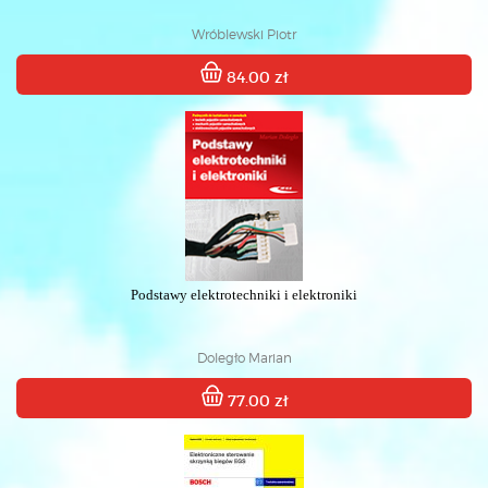
Wróblewski Piotr
84.00 zł
Podstawy elektrotechniki i elektroniki
Doległo Marian
77.00 zł