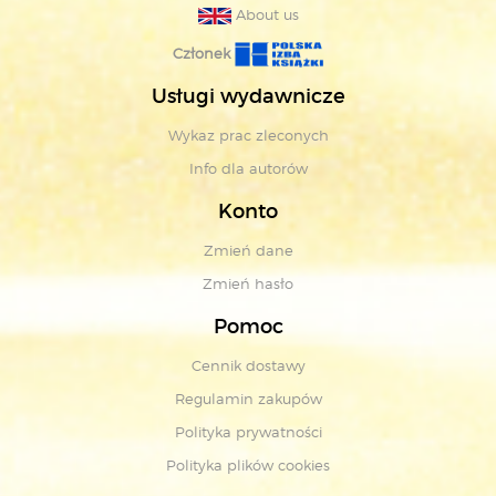
About us
Członek
Usługi wydawnicze
Wykaz prac zleconych
Info dla autorów
Konto
Zmień dane
Zmień hasło
Pomoc
Cennik dostawy
Regulamin zakupów
Polityka prywatności
Polityka plików cookies