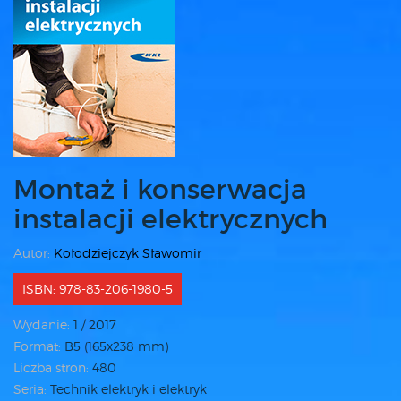
Montaż i konserwacja
instalacji elektrycznych
Autor:
Kołodziejczyk Sławomir
ISBN: 978-83-206-1980-5
Wydanie:
1 / 2017
Format:
B5 (165x238 mm)
Liczba stron:
480
Seria:
Technik elektryk i elektryk