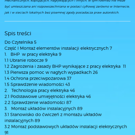
mechanicznych, kopiujących, nagrywających i innych, w tym również nie może
być umieszczana ani rozpowszechniana w postaci cyfrowej zarówno w Internecie,
jak i w sieciach lokalnych bez pisemnej zgody posiadacza praw autorskich.
Spis treści
Do Czytelnika 5
Część I Montaż elementów instalacji elektrycznych 7
1. BHP w pracy elektryka 9
1.1 Ubranie robocze 9
1.2 Zagrożenia i zasady BHP wynikające z pracy elektryka 11
1.3 Pierwsza pomoc w nagłych wypadkach 26
1.4 Ochrona przeciwpożarowa 37
1.5 Sprawdzenie wiadomości 43
2. Technologia pracy elektryka 46
2.1 Podstawowe umiejętności elektryka 46
2.2 Sprawdzenie wiadomości 87
3. Montaż układów instalacyjnych 89
3.1 Stanowisko do ćwiczeń z montażu układów
instalacyjnych 89
3.2 Montaż podstawowych układów instalacji elektrycznych
91