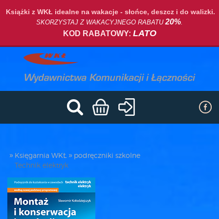
Książki z WKŁ idealne na wakacje - słońce, deszcz i do walizki.
20%
SKORZYSTAJ Z WAKACYJNEGO RABATU
.
LATO
KOD RABATOWY:
Księgarnia WKŁ
podręczniki szkolne
Technik elektryk