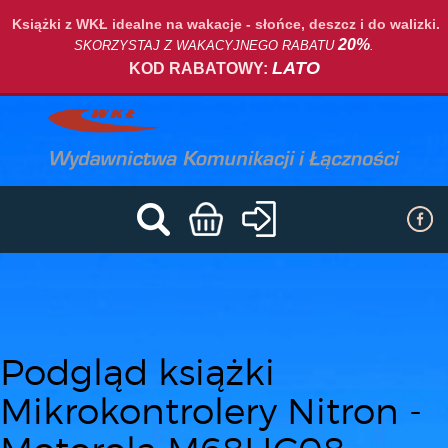
Książki z WKŁ idealne na wakacje - słońce, deszcz i do walizki.
20%
SKORZYSTAJ Z WAKACYJNEGO RABATU
.
LATO
KOD RABATOWY:
Podgląd książki
Mikrokontrolery Nitron -