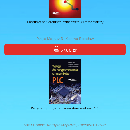
Elektryczne i elektroniczne czujniki temperatury
Rząsa Mariusz R., Kiczma Bolesław
37.80 zł
Wstęp do programowania sterowników PLC
Sałat Robert , Korpysz Krzysztof , Obstawski Paweł