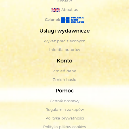
Kontakt
About us
Członek
Usługi wydawnicze
Wykaz prac zleconych
Info dla autorów
Konto
Zmień dane
Zmień hasło
Pomoc
Cennik dostawy
Regulamin zakupów
Polityka prywatności
Polityka plików cookies