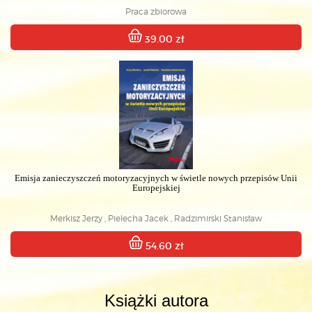
Praca zbiorowa
39.00 zł
Emisja zanieczyszczeń motoryzacyjnych w świetle nowych przepisów Unii
Europejskiej
Merkisz Jerzy , Pielecha Jacek , Radzimirski Stanisław
54.60 zł
Książki autora