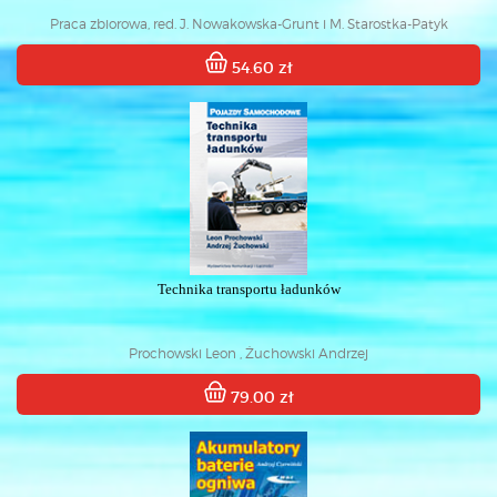
Praca zbiorowa, red. J. Nowakowska-Grunt i M. Starostka-Patyk
54.60 zł
Technika transportu ładunków
Prochowski Leon , Żuchowski Andrzej
79.00 zł