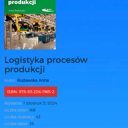
Logistyka procesów
produkcji
Autor:
Rudawska Anna
ISBN: 978-83-206-1965-2
Wydanie:
1 (dodruk 2) 2024
Liczba stron:
168
Liczba ilustracji:
43
Liczba tabel:
25