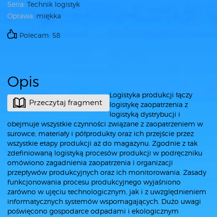
Seria:
Technik logistyk
Oprawa:
miękka
Polecam: 58
Opis
Logistyka produkcji łączy
Przeczytaj fragment
logistykę zaopatrzenia z
logistyką dystrybucji i
obejmuje wszystkie czynności związane z zaopatrzeniem w
surowce, materiały i półprodukty oraz ich przejście przez
wszystkie etapy produkcji aż do magazynu. Zgodnie z tak
zdefiniowaną logistyką procesów produkcji w podręczniku
omówiono zagadnienia zaopatrzenia i organizacji
przepływów produkcyjnych oraz ich monitorowania. Zasady
funkcjonowania procesu produkcyjnego wyjaśniono
zarówno w ujęciu technologicznym, jak i z uwzględ­nieniem
informatycznych systemów wspomagających. Dużo uwagi
poświęcono gospodarce odpadami i ekologicznym