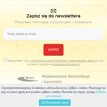
Zapisz się do newslettera
Otrzymasz informacje o promocjach i nowościach.
ZAPISZ
Zapoznałem się z
informacją o administratorze i przetwarzaniu danych
oraz
wyrażam zgodę na
przetwarzanie danych
Uprzejmie informujemy, iż niniejsza witryna korzysta z plików cookies. Pozostając na
Copyright © Wydawnictwa Komunikacji i Łączności
niej wyrażasz zgodę korzystanie z plików cookies. Dowiedz się więcej, czytając
Politykę
Projekt i realizacja: WKŁ & Plovedesign
prywatności
Usuń pliki cookies stworzone przez tę witrynę
[x] Nie pokazuj więcej