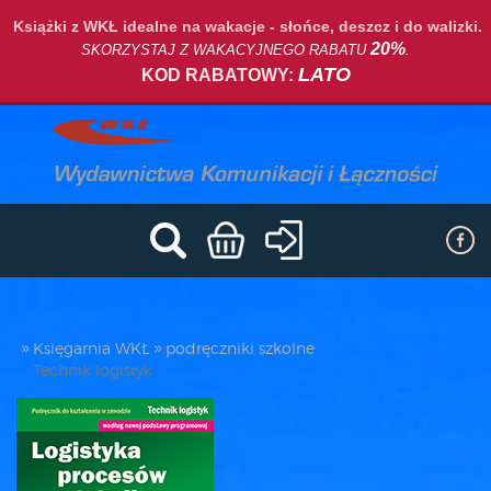
Książki z WKŁ idealne na wakacje - słońce, deszcz i do walizki.
20%
SKORZYSTAJ Z WAKACYJNEGO RABATU
.
LATO
KOD RABATOWY:
Księgarnia WKŁ
podręczniki szkolne
Technik logistyk