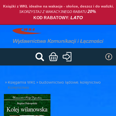
Książki z WKŁ idealne na wakacje - słońce, deszcz i do walizki.
20%
SKORZYSTAJ Z WAKACYJNEGO RABATU
.
LATO
KOD RABATOWY:
Księgarnia WKŁ
budownictwo lądowe, kolejnictwo
Kolejnictwo