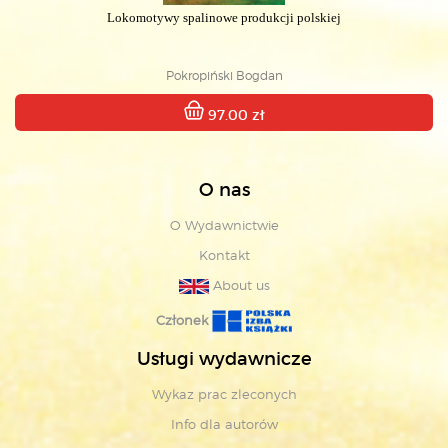
Lokomotywy spalinowe produkcji polskiej
Pokropiński Bogdan
97.00 zł
O nas
O Wydawnictwie
Kontakt
About us
Członek
Usługi wydawnicze
Wykaz prac zleconych
Info dla autorów