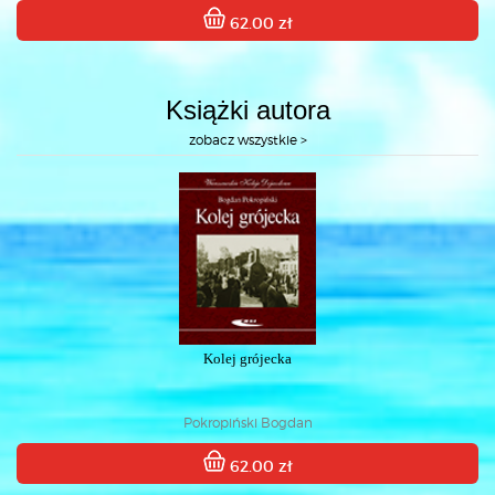
62.00 zł
Książki autora
zobacz wszystkie >
Kolej grójecka
Pokropiński Bogdan
62.00 zł