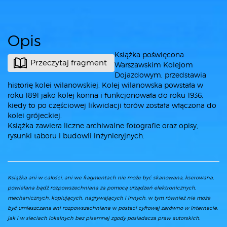
Opis
Książka poświęcona
Przeczytaj fragment
Warszawskim Kolejom
Dojazdowym, przedstawia
historię kolei wilanowskiej. Kolej wilanowska powstała w
roku 1891 jako kolej konna i funkcjonowała do roku 1936,
kiedy to po częściowej likwidacji torów została włączona do
kolei grójeckiej.
Książka zawiera liczne archiwalne fotografie oraz opisy,
rysunki taboru i budowli inżynieryjnych.
Książka ani w całości, ani we fragmentach nie może być skanowana, kserowana,
powielana bądź rozpowszechniana za pomocą urządzeń elektronicznych,
mechanicznych, kopiujących, nagrywających i innych, w tym również nie może
być umieszczana ani rozpowszechniana w postaci cyfrowej zarówno w Internecie,
jak i w sieciach lokalnych bez pisemnej zgody posiadacza praw autorskich.