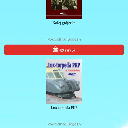
Kolej grójecka
Pokropiński Bogdan
62.00 zł
Lux-torpeda PKP
Pokropiński Bogdan