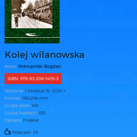
Kolej wilanowska
Autor:
Pokropiński Bogdan
ISBN: 978-83-206-1405-3
Wydanie:
1 (dodruk 3)- 2024 r.
Format:
195x246 mm
Liczba stron:
140
Liczba ilustracji:
105
Oprawa:
miękka
Polecam: 29