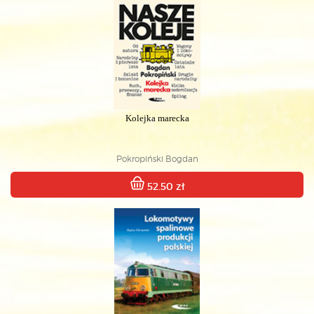
Kolejka marecka
Pokropiński Bogdan
52.50 zł