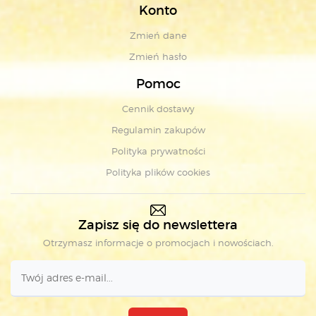
Konto
Zmień dane
Zmień hasło
Pomoc
Cennik dostawy
Regulamin zakupów
Polityka prywatności
Polityka plików cookies
Zapisz się do newslettera
Otrzymasz informacje o promocjach i nowościach.