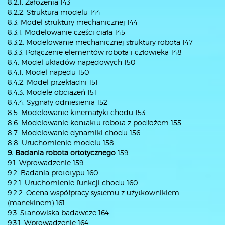
8.2.1. Założenia 143
8.2.2. Struktura modelu 144
8.3. Model struktury mechanicznej 144
8.3.1. Modelowanie części ciała 145
8.3.2. Modelowanie mechanicznej struktury robota 147
8.3.3. Połączenie elementów robota i człowieka 148
8.4. Model układów napędowych 150
8.4.1. Model napędu 150
8.4.2. Model przekładni 151
8.4.3. Modele obciążeń 151
8.4.4. Sygnały odniesienia 152
8.5. Modelowanie kinematyki chodu 153
8.6. Modelowanie kontaktu robota z podłożem 155
8.7. Modelowanie dynamiki chodu 156
8.8. Uruchomienie modelu 158
9. Badania robota ortotycznego
159
9.1. Wprowadzenie 159
9.2. Badania prototypu 160
9.2.1. Uruchomienie funkcji chodu 160
9.2.2. Ocena współpracy systemu z użytkownikiem
(manekinem) 161
9.3. Stanowiska badawcze 164
9.3.1. Wprowadzenie 164