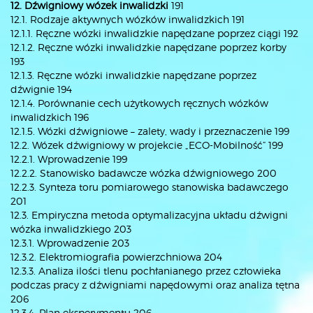
12. Dźwigniowy wózek inwalidzki
191
12.1. Rodzaje aktywnych wózków inwalidzkich 191
12.1.1. Ręczne wózki inwalidzkie napędzane poprzez ciągi 192
12.1.2. Ręczne wózki inwalidzkie napędzane poprzez korby
193
12.1.3. Ręczne wózki inwalidzkie napędzane poprzez
dźwignie 194
12.1.4. Porównanie cech użytkowych ręcznych wózków
inwalidzkich 196
12.1.5. Wózki dźwigniowe – zalety, wady i przeznaczenie 199
12.2. Wózek dźwigniowy w projekcie „ECO-Mobilność” 199
12.2.1. Wprowadzenie 199
12.2.2. Stanowisko badawcze wózka dźwigniowego 200
12.2.3. Synteza toru pomiarowego stanowiska badawczego
201
12.3. Empiryczna metoda optymalizacyjna układu dźwigni
wózka inwalidzkiego 203
12.3.1. Wprowadzenie 203
12.3.2. Elektromiografia powierzchniowa 204
12.3.3. Analiza ilości tlenu pochłanianego przez człowieka
podczas pracy z dźwigniami napędowymi oraz analiza tętna
206
12.3.4. Plan eksperymentu 206