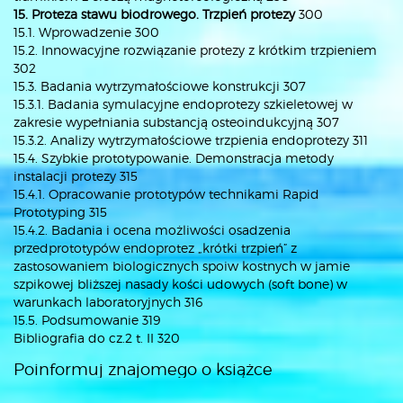
15. Proteza stawu biodrowego. Trzpień protezy
300
15.1. Wprowadzenie 300
15.2. Innowacyjne rozwiązanie protezy z krótkim trzpieniem
302
15.3. Badania wytrzymałościowe konstrukcji 307
15.3.1. Badania symulacyjne endoprotezy szkieletowej w
zakresie wypełniania substancją osteoindukcyjną 307
15.3.2. Analizy wytrzymałościowe trzpienia endoprotezy 311
15.4. Szybkie prototypowanie. Demonstracja metody
instalacji protezy 315
15.4.1. Opracowanie prototypów technikami Rapid
Prototyping 315
15.4.2. Badania i ocena możliwości osadzenia
przedprototypów endoprotez „krótki trzpień” z
zastosowaniem biologicznych spoiw kostnych w jamie
szpikowej bliższej nasady kości udowych (soft bone) w
warunkach laboratoryjnych 316
15.5. Podsumowanie 319
Bibliografia do cz.2 t. II 320
Poinformuj znajomego o książce