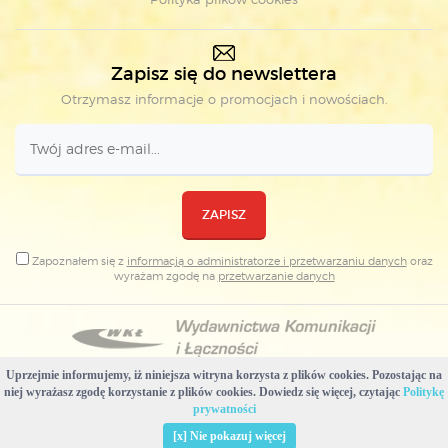
Zapisz się do newslettera
Otrzymasz informacje o promocjach i nowościach.
ZAPISZ
Zapoznałem się z
informacją o administratorze i przetwarzaniu danych
oraz
wyrażam zgodę na
przetwarzanie danych
Uprzejmie informujemy, iż niniejsza witryna korzysta z plików cookies. Pozostając na
Copyright © Wydawnictwa Komunikacji i Łączności
niej wyrażasz zgodę korzystanie z plików cookies. Dowiedz się więcej, czytając
Politykę
Projekt i realizacja: WKŁ & Plovedesign
prywatności
Usuń pliki cookies stworzone przez tę witrynę
[x] Nie pokazuj więcej