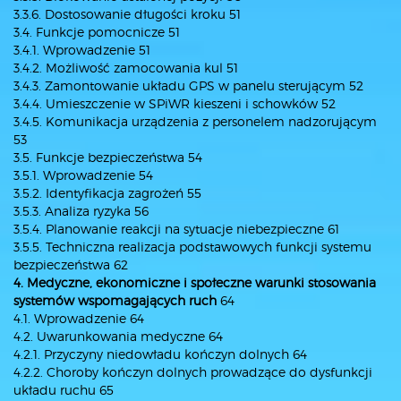
3.3.6. Dostosowanie długości kroku 51
3.4. Funkcje pomocnicze 51
3.4.1. Wprowadzenie 51
3.4.2. Możliwość zamocowania kul 51
3.4.3. Zamontowanie układu GPS w panelu sterującym 52
3.4.4. Umieszczenie w SPiWR kieszeni i schowków 52
3.4.5. Komunikacja urządzenia z personelem nadzorującym
53
3.5. Funkcje bezpieczeństwa 54
3.5.1. Wprowadzenie 54
3.5.2. Identyfikacja zagrożeń 55
3.5.3. Analiza ryzyka 56
3.5.4. Planowanie reakcji na sytuacje niebezpieczne 61
3.5.5. Techniczna realizacja podstawowych funkcji systemu
bezpieczeństwa 62
4. Medyczne, ekonomiczne i społeczne warunki stosowania
systemów wspomagających ruch
64
4.1. Wprowadzenie 64
4.2. Uwarunkowania medyczne 64
4.2.1. Przyczyny niedowładu kończyn dolnych 64
4.2.2. Choroby kończyn dolnych prowadzące do dysfunkcji
układu ruchu 65