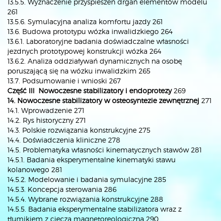
13.5.5. Wyznaczenie przyspieszeń drgań elementów modelu
261
13.5.6. Symulacyjna analiza komfortu jazdy 261
13.6. Budowa prototypu wózka inwalidzkiego 264
13.6.1. Laboratoryjne badania doświadczalne własności
jezdnych prototypowej konstrukcji wózka 264
13.6.2. Analiza oddziaływań dynamicznych na osobę
poruszającą się na wózku inwalidzkim 265
13.7. Podsumowanie i wnioski 267
Część III Nowoczesne stabilizatory i endoprotezy
269
14. Nowoczesne stabilizatory w osteosyntezie zewnętrznej
271
14.1. Wprowadzenie 271
14.2. Rys historyczny 271
14.3. Polskie rozwiązania konstrukcyjne 275
14.4. Doświadczenia kliniczne 278
14.5. Problematyka własności kinematycznych stawów 281
14.5.1. Badania eksperymentalne kinematyki stawu
kolanowego 281
14.5.2. Modelowanie i badania symulacyjne 285
14.5.3. Koncepcja sterowania 286
14.5.4. Wybrane rozwiązania konstrukcyjne 288
14.5.5. Badania eksperymentalne stabilizatora wraz z
tłumikiem z cieczą magnetoreologiczną 290