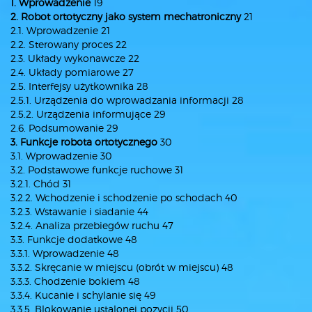
1. Wprowadzenie
19
2. Robot ortotyczny jako system mechatroniczny
21
2.1. Wprowadzenie 21
2.2. Sterowany proces 22
2.3. Układy wykonawcze 22
2.4. Układy pomiarowe 27
2.5. Interfejsy użytkownika 28
2.5.1. Urządzenia do wprowadzania informacji 28
2.5.2. Urządzenia informujące 29
2.6. Podsumowanie 29
3. Funkcje robota ortotycznego
30
3.1. Wprowadzenie 30
3.2. Podstawowe funkcje ruchowe 31
3.2.1. Chód 31
3.2.2. Wchodzenie i schodzenie po schodach 40
3.2.3. Wstawanie i siadanie 44
3.2.4. Analiza przebiegów ruchu 47
3.3. Funkcje dodatkowe 48
3.3.1. Wprowadzenie 48
3.3.2. Skręcanie w miejscu (obrót w miejscu) 48
3.3.3. Chodzenie bokiem 48
3.3.4. Kucanie i schylanie się 49
3.3.5. Blokowanie ustalonej pozycji 50