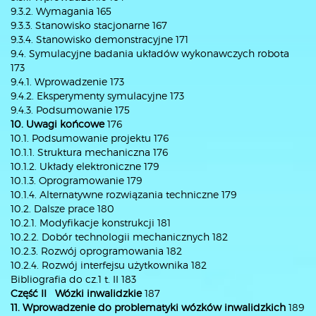
9.3.2. Wymagania 165
9.3.3. Stanowisko stacjonarne 167
9.3.4. Stanowisko demonstracyjne 171
9.4. Symulacyjne badania układów wykonawczych robota
173
9.4.1. Wprowadzenie 173
9.4.2. Eksperymenty symulacyjne 173
9.4.3. Podsumowanie 175
10. Uwagi końcowe
176
10.1. Podsumowanie projektu 176
10.1.1. Struktura mechaniczna 176
10.1.2. Układy elektroniczne 179
10.1.3. Oprogramowanie 179
10.1.4. Alternatywne rozwiązania techniczne 179
10.2. Dalsze prace 180
10.2.1. Modyfikacje konstrukcji 181
10.2.2. Dobór technologii mechanicznych 182
10.2.3. Rozwój oprogramowania 182
10.2.4. Rozwój interfejsu użytkownika 182
Bibliografia do cz.1 t. II 183
Część II Wózki inwalidzkie
187
11. Wprowadzenie do problematyki wózków inwalidzkich
189