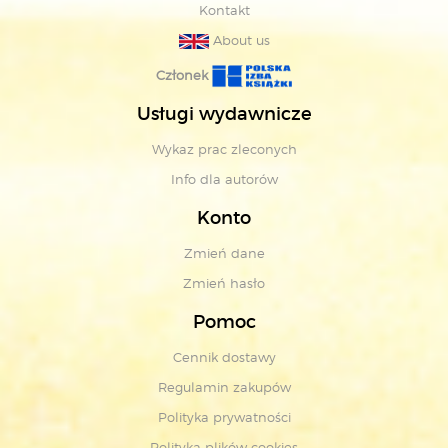
Kontakt
About us
Członek
Usługi wydawnicze
Wykaz prac zleconych
Info dla autorów
Konto
Zmień dane
Zmień hasło
Pomoc
Cennik dostawy
Regulamin zakupów
Polityka prywatności
Polityka plików cookies