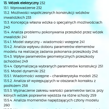
13. Wózek elektryczny
232
13.1. Wprowadzenie 232
13.2. Możliwości współczesnych konstrukcji wózków
inwalidzkich 233
13.3. Koncepcja własna wózka o specjalnych możliwościach
240
13.4. Analiza problemu pokonywania przeszkód przez wózek
inwalidzki 241
13.4.1. Model statyczny – wiadomości wstępne 241
13.4.2. Analiza wpływu doboru parametrów elementów
modelu na realizację zadania pokonania przeszkody 246
13.4.3. Wpływ parametrów geometrycznych przeszkody
(schodów) 249
13.4.4. Optymalizacja wybranych parametrów konstrukcji 251
13.5. Model dynamiki 252
13.5.1. Wiadomości wstępne – charakterystyka modeli 252
13.5.2. Analiza sił występujących w obszarach kontaktu z
podłożem 258
13.5.3. Wyznaczenie zakresu wartości parametrów tarcia, przy
których wózek poprawnie wjeżdża na różne schody 259
13.5.4. Analiza momentów napędzających człony modelu
260