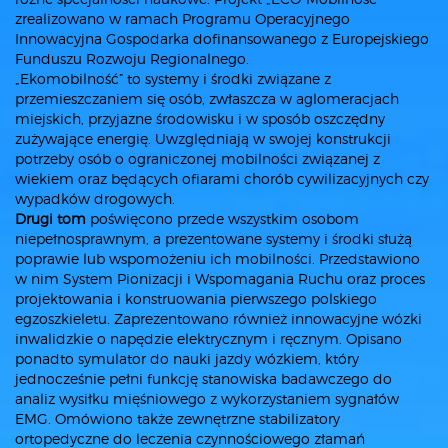
zrealizowano w ramach Programu Operacyjnego
Innowacyjna Gospodarka dofinansowanego z Europejskiego
Funduszu Rozwoju Regionalnego.
„Ekomobilność” to systemy i środki związane z
przemieszczaniem się osób, zwłaszcza w aglomeracjach
miejskich, przyjazne środowisku i w sposób oszczędny
zużywające energię. Uwzględniają w swojej konstrukcji
potrzeby osób o ograniczonej mobilności związanej z
wiekiem oraz będących ofiarami chorób cywilizacyjnych czy
wypadków drogowych.
Drugi tom
poświęcono przede wszystkim osobom
niepełnosprawnym, a prezentowane systemy i środki służą
poprawie lub wspomożeniu ich mobilności. Przedstawiono
w nim System Pionizacji i Wspomagania Ruchu oraz proces
projektowania i konstruowania pierwszego polskiego
egzoszkieletu. Zaprezentowano również innowacyjne wózki
inwalidzkie o napędzie elektrycznym i ręcznym. Opisano
ponadto symulator do nauki jazdy wózkiem, który
jednocześnie pełni funkcję stanowiska badawczego do
analiz wysiłku mięśniowego z wykorzystaniem sygnałów
EMG. Omówiono także zewnętrzne stabilizatory
ortopedyczne do leczenia czynnościowego złamań