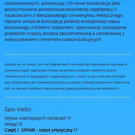
okołostawowych, prezentując ich nowe konstrukcje jako
podsumowanie ponaddwudziestoletniej współpracy z
naukowcami z Warszawskiego Uniwersytetu Medycznego.
Opisano wreszcie koncepcję polskiej endoprotezy stawu
biodrowego z krótkim trzpieniem, stanowiącej rozwiązanie
pośrednie między protezą bezcementową a cementową z
wykorzystaniem cementów osteoindukcyjnych.
Książka ani w całości, ani we fragmentach nie może być skanowana, kserowana,
powielana bądź rozpowszechniana za pomocą urządzeń elektronicznych,
mechanicznych, kopiujących, nagrywających i innych, w tym również nie może
być umieszczana ani rozpowszechniana w postaci cyfrowej zarówno w Internecie,
jak i w sieciach lokalnych bez pisemnej zgody posiadacza praw autorskich.
Spis treści
Wykaz ważniejszych oznaczeń 11
Wstęp 13
Część I SPiWR - robot ortotyczny
17