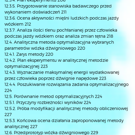
12.3.5. Przygotowanie stanowiska badawczego przed
wykonaniem doświadczeń 211
12.3.6. Ocena aktywności mięśni ludzkich podczas jazdy
wózkiem 212
12.3.7. Analiza ilości tlenu pochłanianej przez człowieka
podczas jazdy wózkiem oraz analiza zmian tętna 218
12.4. Analityczna metoda optymalizacyjna wybranych
parametrów wózka dźwigniowego 220
12.4.1. Zarys metody 220
12.4.2. Plan eksperymentu w analitycznej metodzie
optymalizacyjnej 223
12.4.3. Wyznaczanie maksymalnej energii wydatkowanej
przez człowieka poprzez dźwignie napędowe 223
12.4.4. Poszukiwanie rozwiązania zadania optymalizacyjnego
224
12.5. Porównanie metod optymalizacyjnych 224
12.5.1. Przyczyny rozbieżności wyników 224
12.5.2. Próba modyfikacji analitycznej metody obliczeniowej
227
12.5.3. Końcowa ocena działania zaproponowanej metody
analitycznej 227
12.6. Przedprototyp wózka dźwigniowego 229