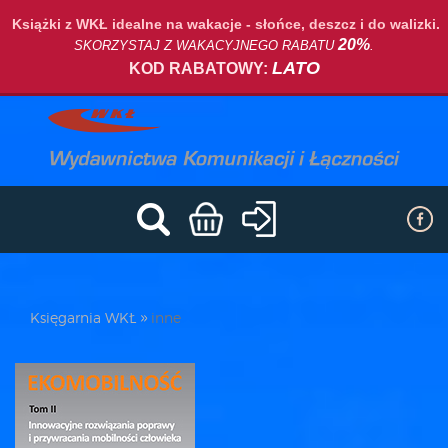
Książki z WKŁ idealne na wakacje - słońce, deszcz i do walizki.
20%
SKORZYSTAJ Z WAKACYJNEGO RABATU
.
LATO
KOD RABATOWY:
Księgarnia WKŁ
inne