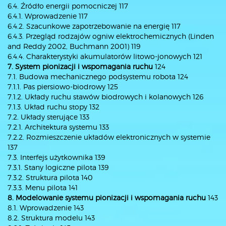
6.4. Źródło energii pomocniczej 117
6.4.1. Wprowadzenie 117
6.4.2. Szacunkowe zapotrzebowanie na energię 117
6.4.3. Przegląd rodzajów ogniw elektrochemicznych (Linden
and Reddy 2002, Buchmann 2001) 119
6.4.4. Charakterystyki akumulatorów litowo-jonowych 121
7. System pionizacji i wspomagania ruchu
124
7.1. Budowa mechanicznego podsystemu robota 124
7.1.1. Pas piersiowo-biodrowy 125
7.1.2. Układy ruchu stawów biodrowych i kolanowych 126
7.1.3. Układ ruchu stopy 132
7.2. Układy sterujące 133
7.2.1. Architektura systemu 133
7.2.2. Rozmieszczenie układów elektronicznych w systemie
137
7.3. Interfejs użytkownika 139
7.3.1. Stany logiczne pilota 139
7.3.2. Struktura pilota 140
7.3.3. Menu pilota 141
8. Modelowanie systemu pionizacji i wspomagania ruchu
143
8.1. Wprowadzenie 143
8.2. Struktura modelu 143