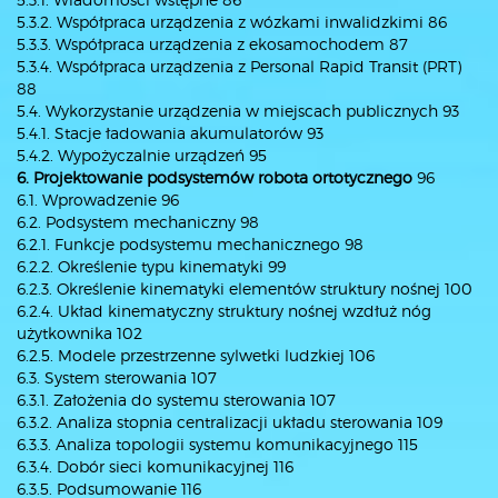
5.3.2. Współpraca urządzenia z wózkami inwalidzkimi 86
5.3.3. Współpraca urządzenia z ekosamochodem 87
5.3.4. Współpraca urządzenia z Personal Rapid Transit (PRT)
88
5.4. Wykorzystanie urządzenia w miejscach publicznych 93
5.4.1. Stacje ładowania akumulatorów 93
5.4.2. Wypożyczalnie urządzeń 95
6. Projektowanie podsystemów robota ortotycznego
96
6.1. Wprowadzenie 96
6.2. Podsystem mechaniczny 98
6.2.1. Funkcje podsystemu mechanicznego 98
6.2.2. Określenie typu kinematyki 99
6.2.3. Określenie kinematyki elementów struktury nośnej 100
6.2.4. Układ kinematyczny struktury nośnej wzdłuż nóg
użytkownika 102
6.2.5. Modele przestrzenne sylwetki ludzkiej 106
6.3. System sterowania 107
6.3.1. Założenia do systemu sterowania 107
6.3.2. Analiza stopnia centralizacji układu sterowania 109
6.3.3. Analiza topologii systemu komunikacyjnego 115
6.3.4. Dobór sieci komunikacyjnej 116
6.3.5. Podsumowanie 116