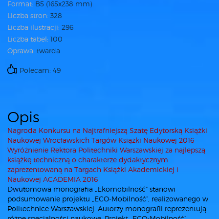
Format:
B5 (165x238 mm)
Liczba stron:
328
Liczba ilustracji:
296
Liczba tabel:
100
Oprawa:
twarda
Polecam: 49
Opis
Nagroda Konkursu na Najtrafniejszą Szatę Edytorską Książki
Naukowej Wrocławskich Targów Książki Naukowej 2016
Wyróżnienie Rektora Politechniki Warszawskiej za najlepszą
książkę techniczną o charakterze dydaktycznym
zaprezentowaną na Targach Książki Akademickiej i
Naukowej ACADEMIA 2016
Dwutomowa monografia „Ekomobilność” stanowi
podsumowanie projektu „ECO-Mobilność”, realizowanego w
Politechnice Warszawskiej. Autorzy monografii reprezentują
różne specjalności naukowe. Projekt „ECO-Mobilność”