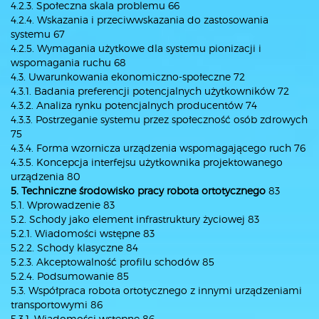
4.2.3. Społeczna skala problemu 66
4.2.4. Wskazania i przeciwwskazania do zastosowania
systemu 67
4.2.5. Wymagania użytkowe dla systemu pionizacji i
wspomagania ruchu 68
4.3. Uwarunkowania ekonomiczno-społeczne 72
4.3.1. Badania preferencji potencjalnych użytkowników 72
4.3.2. Analiza rynku potencjalnych producentów 74
4.3.3. Postrzeganie systemu przez społeczność osób zdrowych
75
4.3.4. Forma wzornicza urządzenia wspomagającego ruch 76
4.3.5. Koncepcja interfejsu użytkownika projektowanego
urządzenia 80
5. Techniczne środowisko pracy robota ortotycznego
83
5.1. Wprowadzenie 83
5.2. Schody jako element infrastruktury życiowej 83
5.2.1. Wiadomości wstępne 83
5.2.2. Schody klasyczne 84
5.2.3. Akceptowalność profilu schodów 85
5.2.4. Podsumowanie 85
5.3. Współpraca robota ortotycznego z innymi urządzeniami
transportowymi 86
5.3.1. Wiadomości wstępne 86