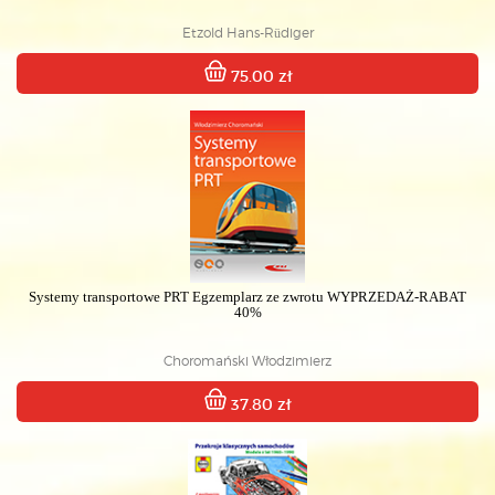
Etzold Hans-Rüdiger
75.00 zł
Systemy transportowe PRT Egzemplarz ze zwrotu WYPRZEDAŻ-RABAT
40%
Choromański Włodzimierz
37.80 zł