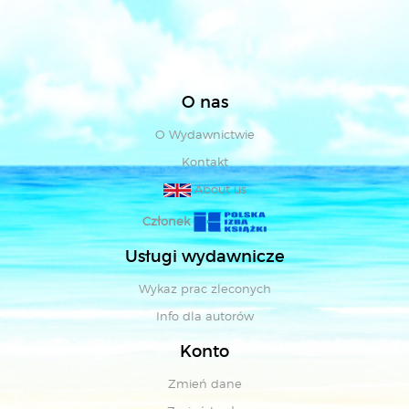
O nas
O Wydawnictwie
Kontakt
About us
Członek
Usługi wydawnicze
Wykaz prac zleconych
Info dla autorów
Konto
Zmień dane