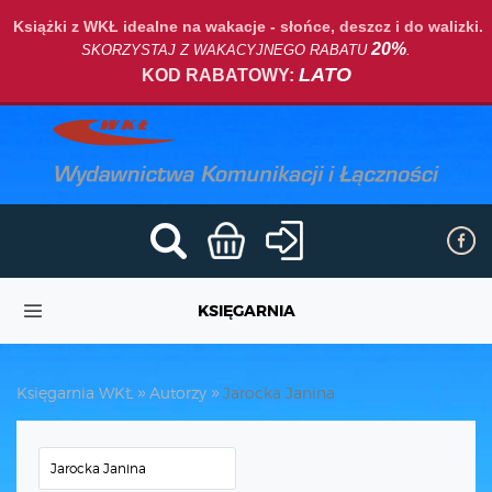
Książki z WKŁ idealne na wakacje - słońce, deszcz i do walizki.
20%
SKORZYSTAJ Z WAKACYJNEGO RABATU
.
LATO
KOD RABATOWY:
KSIĘGARNIA
Księgarnia WKŁ
Autorzy
Jarocka Janina