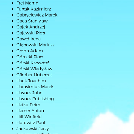
Frei Martin
Furtak Kazimierz
Gabryelewicz Marek
Gaca Stanisław
Gajek Andrzej
Gajewski Piotr
Gaweł Irena
Głąbowski Mariusz
Gołda Adam
Górecki Piotr
Górski Krzysztof
Górski Władysław
Gűnther Hubertus
Hack Joachim
Harasimiuk Marek
Haynes John
Haynes Publishing
Heiko Peter
Herner Anton
Hill Winfield
Horowitz Paul
Jackowski Jerzy