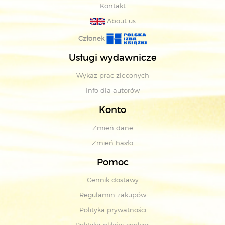
Kontakt
About us
Członek
Usługi wydawnicze
Wykaz prac zleconych
Info dla autorów
Konto
Zmień dane
Zmień hasło
Pomoc
Cennik dostawy
Regulamin zakupów
Polityka prywatności