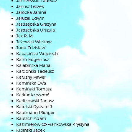
Janiszewski Tadeusz
Janusz Leszek
Jarocka Janina
Jaruzel Edwin
Jastrzębska Grażyna
Jastrzębska Urszula
Jex R. M.
Jeżewski Wiesław
Juda Zdzisław
Kabaciński Wojciech
Kaim Eugeniusz
Kalabińska Maria
Kałdoński Tadeusz
Kałużny Paweł
Kamińska Ewa
Kamiński Tomasz
Karkut Krzysztof
Karlikowski Janusz
Katulski Ryszard J.
Kaufmann Rüdiger
Kautsch Adam
Kazimierowicz-Frankowska Krystyna
Kibiński Jacek