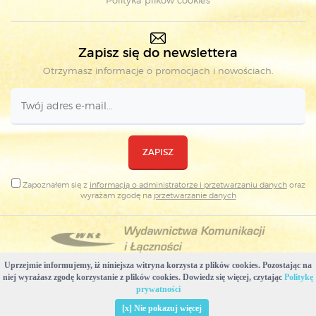
Polityka plików cookies
Zapisz się do newslettera
Otrzymasz informacje o promocjach i nowościach.
ZAPISZ
Zapoznałem się z
informacją o administratorze i przetwarzaniu danych
oraz
wyrażam zgodę na
przetwarzanie danych
Uprzejmie informujemy, iż niniejsza witryna korzysta z plików cookies. Pozostając na
Copyright © Wydawnictwa Komunikacji i Łączności
niej wyrażasz zgodę korzystanie z plików cookies. Dowiedz się więcej, czytając
Politykę
Projekt i realizacja: WKŁ & Plovedesign
prywatności
Usuń pliki cookies stworzone przez tę witrynę
[x] Nie pokazuj więcej