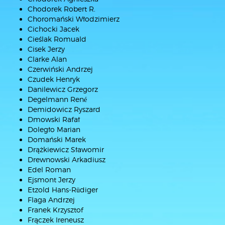
Chodorek Robert R.
Choromański Włodzimierz
Cichocki Jacek
Cieślak Romuald
Cisek Jerzy
Clarke Alan
Czerwiński Andrzej
Czudek Henryk
Danilewicz Grzegorz
Degelmann René
Demidowicz Ryszard
Dmowski Rafał
Doległo Marian
Domański Marek
Drążkiewicz Sławomir
Drewnowski Arkadiusz
Edel Roman
Ejsmont Jerzy
Etzold Hans-Rüdiger
Flaga Andrzej
Franek Krzysztof
Frączek Ireneusz