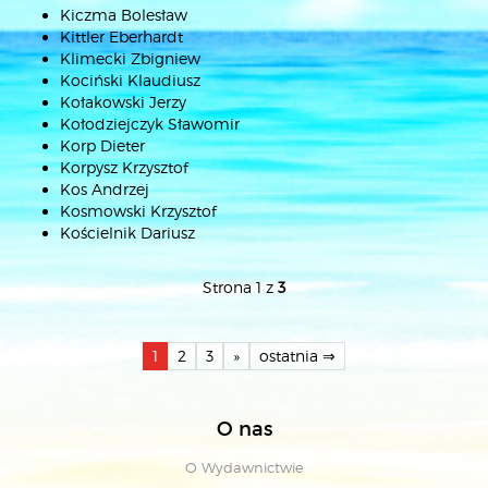
Kiczma Bolesław
Kittler Eberhardt
Klimecki Zbigniew
Kociński Klaudiusz
Kołakowski Jerzy
Kołodziejczyk Sławomir
Korp Dieter
Korpysz Krzysztof
Kos Andrzej
Kosmowski Krzysztof
Kościelnik Dariusz
Strona 1 z
3
1
2
3
»
ostatnia ⇒
O nas
O Wydawnictwie