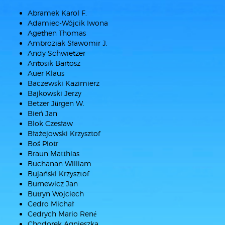
Abramek Karol F.
Adamiec-Wójcik Iwona
Agethen Thomas
Ambroziak Sławomir J.
Andy Schwietzer
Antosik Bartosz
Auer Klaus
Baczewski Kazimierz
Bajkowski Jerzy
Betzer Jürgen W.
Bień Jan
Blok Czesław
Błażejowski Krzysztof
Boś Piotr
Braun Matthias
Buchanan William
Bujański Krzysztof
Burnewicz Jan
Butryn Wojciech
Cedro Michał
Cedrych Mario René
Chodorek Agnieszka